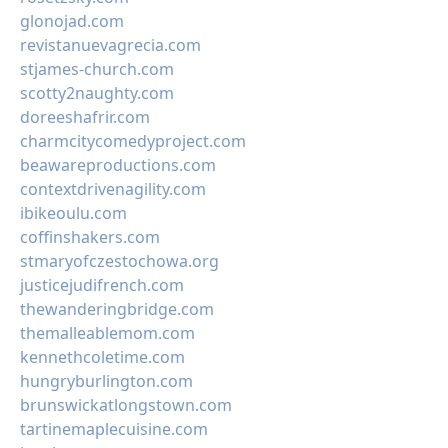
glonojad.com
revistanuevagrecia.com
stjames-church.com
scotty2naughty.com
doreeshafrir.com
charmcitycomedyproject.com
beawareproductions.com
contextdrivenagility.com
ibikeoulu.com
coffinshakers.com
stmaryofczestochowa.org
justicejudifrench.com
thewanderingbridge.com
themalleablemom.com
kennethcoletime.com
hungryburlington.com
brunswickatlongstown.com
tartinemaplecuisine.com