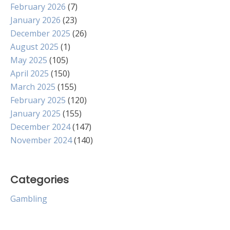
February 2026
(7)
January 2026
(23)
December 2025
(26)
August 2025
(1)
May 2025
(105)
April 2025
(150)
March 2025
(155)
February 2025
(120)
January 2025
(155)
December 2024
(147)
November 2024
(140)
Categories
Gambling