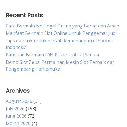
Recent Posts
Cara Bermain No Togel Online yang Benar dan Aman
Manfaat Bermain Slot Online untuk Penggemar Judi
Tips dan trik untuk meraih kemenangan di Sbobet
Indonesia
Panduan Bermain IDN Poker Untuk Pemula
Demo Slot Zeus: Permainan Mesin Slot Terbaik dari
Pengembang Terkemuka
Archives
August 2026
(31)
July 2026
(153)
June 2026
(72)
March 2026
(4)