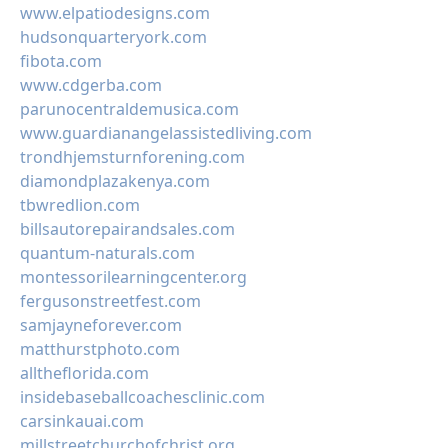
www.elpatiodesigns.com
hudsonquarteryork.com
fibota.com
www.cdgerba.com
parunocentraldemusica.com
www.guardianangelassistedliving.com
trondhjemsturnforening.com
diamondplazakenya.com
tbwredlion.com
billsautorepairandsales.com
quantum-naturals.com
montessorilearningcenter.org
fergusonstreetfest.com
samjayneforever.com
matthurstphoto.com
alltheflorida.com
insidebaseballcoachesclinic.com
carsinkauai.com
millstreetchurchofchrist.org