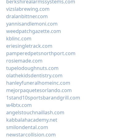
berkshirealarmssystems.com
vizslabrewing.com
dralanbittner.com
yannisandlemoni.com
weedpatchgazette.com
kblinc.com
eriesingletrack.com
pamperedpetsnorthport.com
rosiemade.com
tupelodoughnuts.com
olathekidsdentistry.com
hanleyfuneralhomeinc.com
mejorpaquetesorlando.com
1stand10sportsbarandgrill.com
w4btx.com
angelstouchnaillash.com
kabbalahacademy.net
smilondental.com
newstarcollision.com