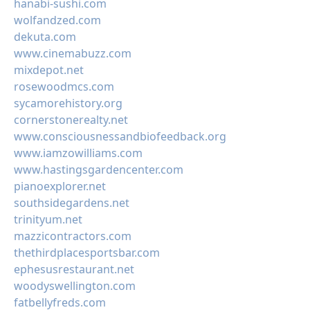
hanabi-sushi.com
wolfandzed.com
dekuta.com
www.cinemabuzz.com
mixdepot.net
rosewoodmcs.com
sycamorehistory.org
cornerstonerealty.net
www.consciousnessandbiofeedback.org
www.iamzowilliams.com
www.hastingsgardencenter.com
pianoexplorer.net
southsidegardens.net
trinityum.net
mazzicontractors.com
thethirdplacesportsbar.com
ephesusrestaurant.net
woodyswellington.com
fatbellyfreds.com