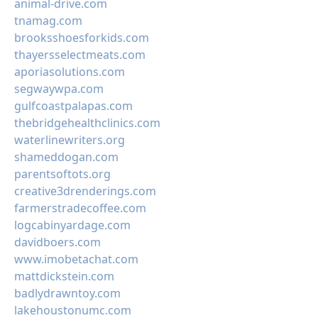
animal-drive.com
tnamag.com
brooksshoesforkids.com
thayersselectmeats.com
aporiasolutions.com
segwaywpa.com
gulfcoastpalapas.com
thebridgehealthclinics.com
waterlinewriters.org
shameddogan.com
parentsoftots.org
creative3drenderings.com
farmerstradecoffee.com
logcabinyardage.com
davidboers.com
www.imobetachat.com
mattdickstein.com
badlydrawntoy.com
lakehoustonumc.com