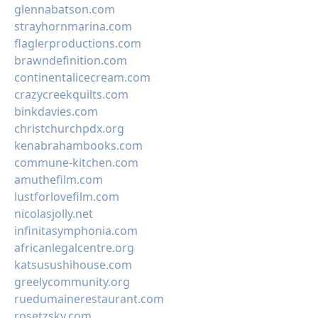
glennabatson.com
strayhornmarina.com
flaglerproductions.com
brawndefinition.com
continentalicecream.com
crazycreekquilts.com
binkdavies.com
christchurchpdx.org
kenabrahambooks.com
commune-kitchen.com
amuthefilm.com
lustforlovefilm.com
nicolasjolly.net
infinitasymphonia.com
africanlegalcentre.org
katsusushihouse.com
greelycommunity.org
ruedumainerestaurant.com
rosetzsky.com