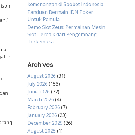
kemenangan di Sbobet Indonesia
ison,
Panduan Bermain IDN Poker
Untuk Pemula
an.”
Demo Slot Zeus: Permainan Mesin
Slot Terbaik dari Pengembang
Terkemuka
emain
gatur
Archives
August 2026
(31)
i
July 2026
(153)
June 2026
(72)
 dan
March 2026
(4)
February 2026
(7)
January 2026
(23)
orang
December 2025
(26)
August 2025
(1)