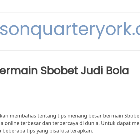
sonquarteryork
ermain Sbobet Judi Bola
ita akan membahas tentang tips menang besar bermain Sbobe
a online terbesar dan terpercaya di dunia. Untuk dapat me
eberapa tips yang bisa kita terapkan.