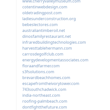
www.cherryvalleymuseum.com
cotentinwebdesign.com
oldetradingpost.com
ladiesunderconstruction.org
bebeslectores.com
australiantimberoil.net
dinosfamilyrestaurant.net
infraredbuildingtechnologies.com
harvesttablehermann.com
carrosdegolfclub.com
energydevelopmentassociates.com
floraandfarmer.com
s3fsolutions.com
brevardbeachhomes.com
escapefromtheivorytower.com
743southchadwick.com
india-northeast.com
roofing-palmbeach.com
dontfightthefuture.com