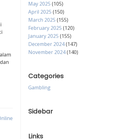
May 2025
(105)
April 2025
(150)
March 2025
(155)
i
February 2025
(120)
ci
January 2025
(155)
December 2024
(147)
November 2024
(140)
dalam
 dan
Categories
Gambling
Sidebar
Online
Links