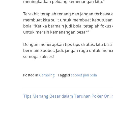
meningkatkan peluang kemenangan kita.”
Terakhir, tetaplah tenang dan jangan terbawa 
membuat kita sulit untuk membuat keputusan 
bola, “Ketika bermain judi bola, tetaplah foku
untuk meraih kemenangan besar.”
Dengan menerapkan tips-tips di atas, kita b
bermain Sbobet. Jadi, jangan ragu untuk menco
semoga sukses!
Posted in
Gambling
Tagged
sbobet judi bola
Post
Tips Menang Besar dalam Taruhan Poker Onli
navigation