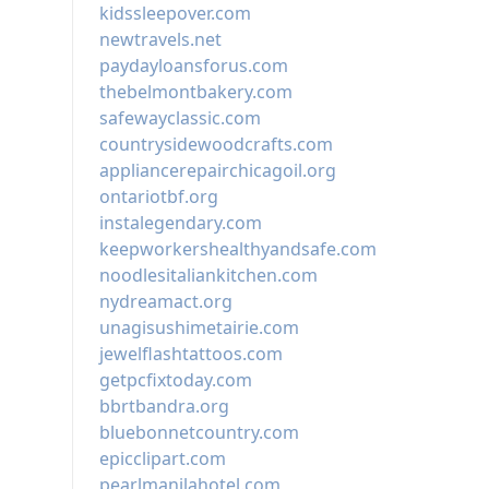
kidssleepover.com
newtravels.net
paydayloansforus.com
thebelmontbakery.com
safewayclassic.com
countrysidewoodcrafts.com
appliancerepairchicagoil.org
ontariotbf.org
instalegendary.com
keepworkershealthyandsafe.com
noodlesitaliankitchen.com
nydreamact.org
unagisushimetairie.com
jewelflashtattoos.com
getpcfixtoday.com
bbrtbandra.org
bluebonnetcountry.com
epicclipart.com
pearlmanilahotel.com