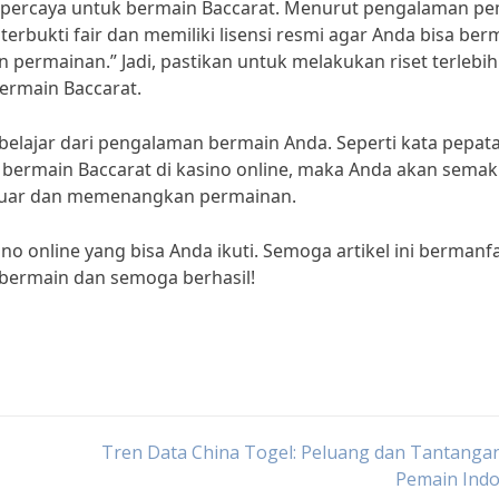
erpercaya untuk bermain Baccarat. Menurut pengalaman p
 terbukti fair dan memiliki lisensi resmi agar Anda bisa ber
permainan.” Jadi, pastikan untuk melakukan riset terlebih
ermain Baccarat.
n belajar dari pengalaman bermain Anda. Seperti kata pepat
a bermain Baccarat di kasino online, maka Anda akan semak
eluar dan memenangkan permainan.
o online yang bisa Anda ikuti. Semoga artikel ini bermanf
 bermain dan semoga berhasil!
Tren Data China Togel: Peluang dan Tantanga
Pemain Indo