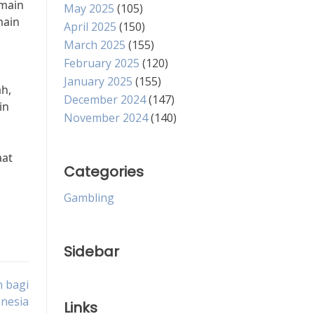
emain
May 2025
(105)
main
April 2025
(150)
March 2025
(155)
February 2025
(120)
January 2025
(155)
ah,
December 2024
(147)
in
November 2024
(140)
aat
Categories
Gambling
Sidebar
n bagi
nesia
Links