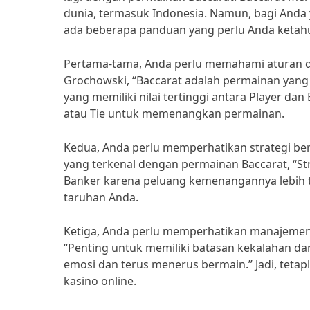
dunia, termasuk Indonesia. Namun, bagi Anda 
ada beberapa panduan yang perlu Anda ketah
Pertama-tama, Anda perlu memahami aturan da
Grochowski, “Baccarat adalah permainan yan
yang memiliki nilai tertinggi antara Player dan 
atau Tie untuk memenangkan permainan.
Kedua, Anda perlu memperhatikan strategi ber
yang terkenal dengan permainan Baccarat, “St
Banker karena peluang kemenangannya lebih tin
taruhan Anda.
Ketiga, Anda perlu memperhatikan manajemen
“Penting untuk memiliki batasan kekalahan d
emosi dan terus menerus bermain.” Jadi, tetap
kasino online.