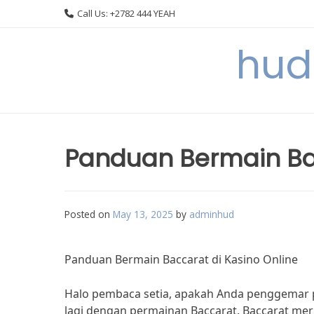
Skip
Call Us: +2782 444 YEAH
to
content
hud
Panduan Bermain Bac
Posted on
May 13, 2025
by
adminhud
Panduan Bermain Baccarat di Kasino Online
Halo pembaca setia, apakah Anda penggemar pe
lagi dengan permainan Baccarat. Baccarat mer