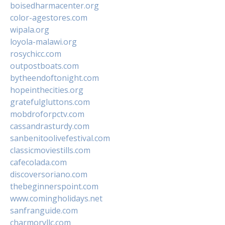
boisedharmacenter.org
color-agestores.com
wipala.org
loyola-malawi.org
rosychicc.com
outpostboats.com
bytheendoftonight.com
hopeinthecities.org
gratefulgluttons.com
mobdroforpctv.com
cassandrasturdy.com
sanbenitoolivefestival.com
classicmoviestills.com
cafecolada.com
discoversoriano.com
thebeginnerspoint.com
www.comingholidays.net
sanfranguide.com
charmoryllc.com