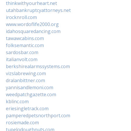
thinkwithyourheart.net
utahbankruptcyattorneys.net
irocknroll.com
www.wordoflife2000.org
idahosquaredancing.com
tawawcabins.com
folksemantic.com
sardosbar.com
italianvolt.com
berkshirealarmssystems.com
vizslabrewing.com
dralanbittner.com
yannisandlemoni.com
weedpatchgazette.com
kblinc.com
eriesingletrack.com
pamperedpetsnorthport.com
rosiemade.com
tupelodoughnuts.com