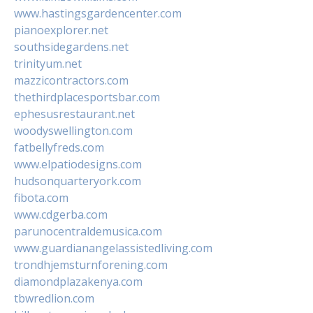
www.hastingsgardencenter.com
pianoexplorer.net
southsidegardens.net
trinityum.net
mazzicontractors.com
thethirdplacesportsbar.com
ephesusrestaurant.net
woodyswellington.com
fatbellyfreds.com
www.elpatiodesigns.com
hudsonquarteryork.com
fibota.com
www.cdgerba.com
parunocentraldemusica.com
www.guardianangelassistedliving.com
trondhjemsturnforening.com
diamondplazakenya.com
tbwredlion.com