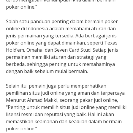
poker online.”
Salah satu panduan penting dalam bermain poker
online di Indonesia adalah memahami aturan dan
jenis permainan yang tersedia. Ada berbagai jenis
poker online yang dapat dimainkan, seperti Texas
Hold’em, Omaha, dan Seven Card Stud. Setiap jenis
permainan memiliki aturan dan strategi yang
berbeda, sehingga penting untuk memahaminya
dengan baik sebelum mulai bermain.
Selain itu, pemain juga perlu memperhatikan
pemilihan situs judi online yang aman dan terpercaya.
Menurut Ahmad Makki, seorang pakar judi online,
“Penting untuk memilih situs judi online yang memiliki
lisensi resmi dan reputasi yang baik. Hal ini akan
memastikan keamanan dan keadilan dalam bermain
poker online.”