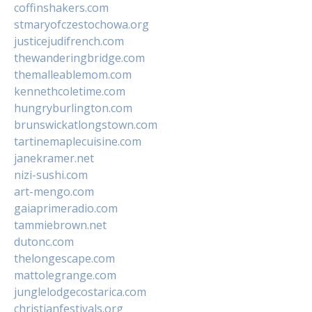
coffinshakers.com
stmaryofczestochowa.org
justicejudifrench.com
thewanderingbridge.com
themalleablemom.com
kennethcoletime.com
hungryburlington.com
brunswickatlongstown.com
tartinemaplecuisine.com
janekramer.net
nizi-sushi.com
art-mengo.com
gaiaprimeradio.com
tammiebrown.net
dutonc.com
thelongescape.com
mattolegrange.com
junglelodgecostarica.com
christianfestivals.org