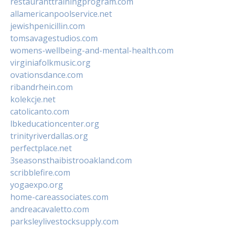
restauranttrainingprogram.com
allamericanpoolservice.net
jewishpenicillin.com
tomsavagestudios.com
womens-wellbeing-and-mental-health.com
virginiafolkmusic.org
ovationsdance.com
ribandrhein.com
kolekcje.net
catolicanto.com
lbkeducationcenter.org
trinityriverdallas.org
perfectplace.net
3seasonsthaibistrooakland.com
scribblefire.com
yogaexpo.org
home-careassociates.com
andreacavaletto.com
parksleylivestocksupply.com