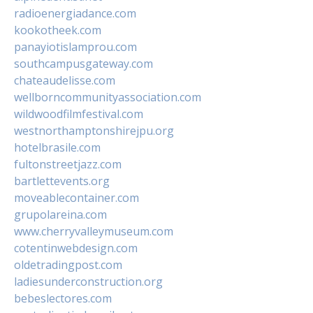
radioenergiadance.com
kookotheek.com
panayiotislamprou.com
southcampusgateway.com
chateaudelisse.com
wellborncommunityassociation.com
wildwoodfilmfestival.com
westnorthamptonshirejpu.org
hotelbrasile.com
fultonstreetjazz.com
bartlettevents.org
moveablecontainer.com
grupolareina.com
www.cherryvalleymuseum.com
cotentinwebdesign.com
oldetradingpost.com
ladiesunderconstruction.org
bebeslectores.com