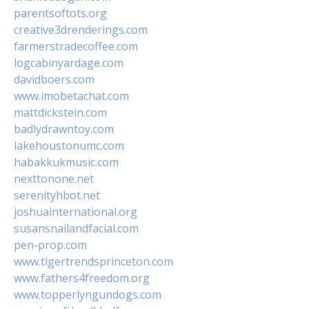
parentsoftots.org
creative3drenderings.com
farmerstradecoffee.com
logcabinyardage.com
davidboers.com
www.imobetachat.com
mattdickstein.com
badlydrawntoy.com
lakehoustonumc.com
habakkukmusic.com
nexttonone.net
serenityhbot.net
joshuainternational.org
susansnailandfacial.com
pen-prop.com
www.tigertrendsprinceton.com
www.fathers4freedom.org
www.topperlyngundogs.com