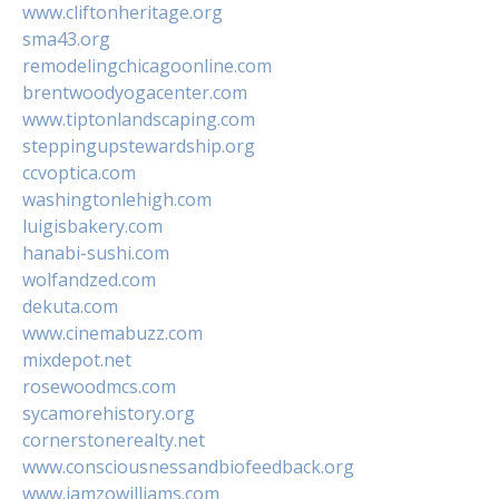
www.cliftonheritage.org
sma43.org
remodelingchicagoonline.com
brentwoodyogacenter.com
www.tiptonlandscaping.com
steppingupstewardship.org
ccvoptica.com
washingtonlehigh.com
luigisbakery.com
hanabi-sushi.com
wolfandzed.com
dekuta.com
www.cinemabuzz.com
mixdepot.net
rosewoodmcs.com
sycamorehistory.org
cornerstonerealty.net
www.consciousnessandbiofeedback.org
www.iamzowilliams.com