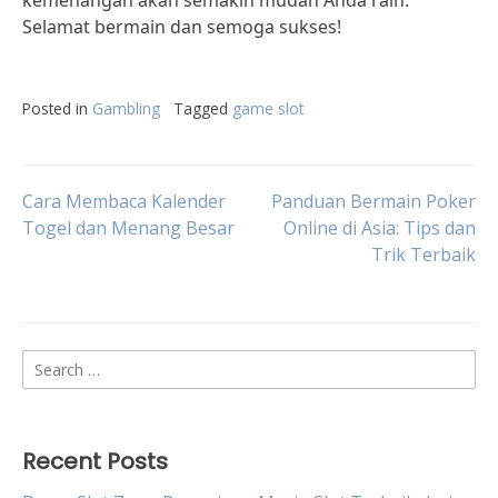
kemenangan akan semakin mudah Anda raih.
Selamat bermain dan semoga sukses!
Posted in
Gambling
Tagged
game slot
Post
Cara Membaca Kalender
Panduan Bermain Poker
Togel dan Menang Besar
Online di Asia: Tips dan
Trik Terbaik
navigation
Search
for:
Recent Posts