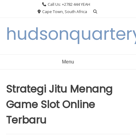
Skip
Call Us: +2782 444 YEAH
to
Cape Town, South Africa
content
hudsonquarter
Menu
Strategi Jitu Menang
Game Slot Online
Terbaru