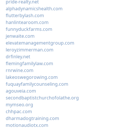
pride-realty.net
alphadynamicshealth.com
flutterbylash.com
hanlintearoom.com
funnyduckfarms.com
jenwaite.com
elevatemanagementgroup.com
leroyzimmerman.com
drfinley.net
flemingfamilylaw.com
rnrwine.com
lakeoswegorowing.com
fuquayfamilycounseling.com
agouveia.com
secondbaptistchurchofolathe.org
mymseo.org
chhpac.com
dharmadogtraining.com
motionaudiotx.com