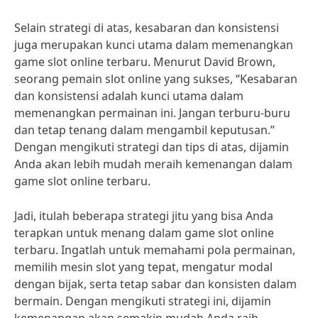
Selain strategi di atas, kesabaran dan konsistensi
juga merupakan kunci utama dalam memenangkan
game slot online terbaru. Menurut David Brown,
seorang pemain slot online yang sukses, “Kesabaran
dan konsistensi adalah kunci utama dalam
memenangkan permainan ini. Jangan terburu-buru
dan tetap tenang dalam mengambil keputusan.”
Dengan mengikuti strategi dan tips di atas, dijamin
Anda akan lebih mudah meraih kemenangan dalam
game slot online terbaru.
Jadi, itulah beberapa strategi jitu yang bisa Anda
terapkan untuk menang dalam game slot online
terbaru. Ingatlah untuk memahami pola permainan,
memilih mesin slot yang tepat, mengatur modal
dengan bijak, serta tetap sabar dan konsisten dalam
bermain. Dengan mengikuti strategi ini, dijamin