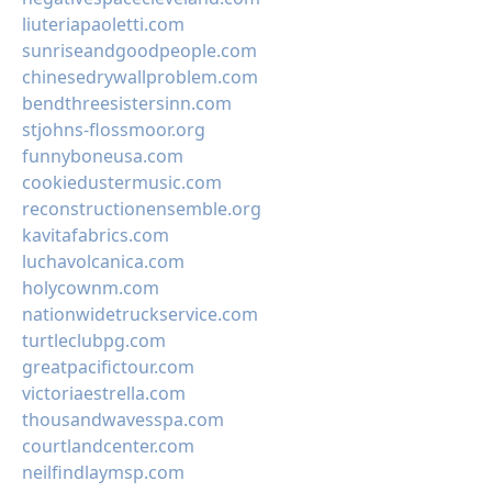
liuteriapaoletti.com
sunriseandgoodpeople.com
chinesedrywallproblem.com
bendthreesistersinn.com
stjohns-flossmoor.org
funnyboneusa.com
cookiedustermusic.com
reconstructionensemble.org
kavitafabrics.com
luchavolcanica.com
holycownm.com
nationwidetruckservice.com
turtleclubpg.com
greatpacifictour.com
victoriaestrella.com
thousandwavesspa.com
courtlandcenter.com
neilfindlaymsp.com