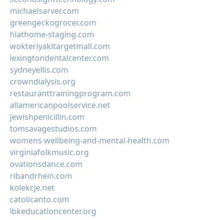
michaelsarver.com
greengeckogrocer.com
hlathome-staging.com
wokteriyakitargetmall.com
lexingtondentalcenter.com
sydneyellis.com
crowndialysis.org
restauranttrainingprogram.com
allamericanpoolservice.net
jewishpenicillin.com
tomsavagestudios.com
womens-wellbeing-and-mental-health.com
virginiafolkmusic.org
ovationsdance.com
ribandrhein.com
kolekcje.net
catolicanto.com
lbkeducationcenter.org