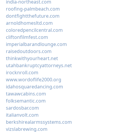
india-northeast.com
roofing-palmbeach.com
dontfightthefuture.com
arnoldhomesltd.com
coloredpencilcentral.com
cliftonfilmfest.com
imperialbarandlounge.com
raisedoutdoors.com
thinkwithyourheart.net
utahbankruptcyattorneys.net
irocknroll.com
www.wordoflife2000.org
idahosquaredancing.com
tawawcabins.com
folksemantic.com
sardosbar.com
italianvolt.com
berkshirealarmssystems.com
vizslabrewing.com