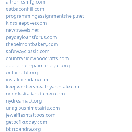
altronicsmfg.com
eatbaconhill.com
programmingassignmentshelp.net
kidssleepover.com
newtravels.net
paydayloansforus.com
thebelmontbakery.com
safewayclassic.com
countrysidewoodcrafts.com
appliancerepairchicagoil.org
ontariotbf.org
instalegendary.com
keepworkershealthyandsafe.com
noodlesitaliankitchen.com
nydreamact.org
unagisushimetairie.com
jewelflashtattoos.com
getpcfixtoday.com
bbrtbandra.org