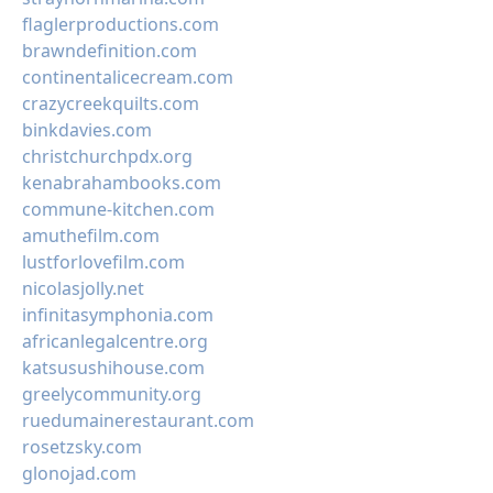
flaglerproductions.com
brawndefinition.com
continentalicecream.com
crazycreekquilts.com
binkdavies.com
christchurchpdx.org
kenabrahambooks.com
commune-kitchen.com
amuthefilm.com
lustforlovefilm.com
nicolasjolly.net
infinitasymphonia.com
africanlegalcentre.org
katsusushihouse.com
greelycommunity.org
ruedumainerestaurant.com
rosetzsky.com
glonojad.com