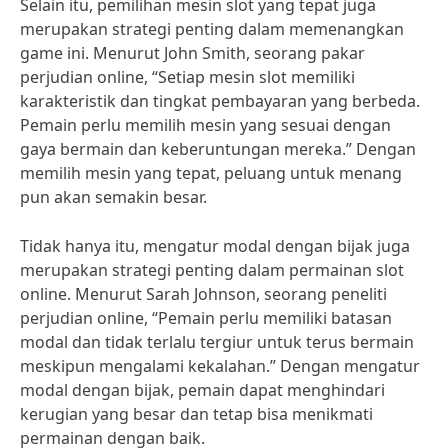
Selain itu, pemilihan mesin slot yang tepat juga
merupakan strategi penting dalam memenangkan
game ini. Menurut John Smith, seorang pakar
perjudian online, “Setiap mesin slot memiliki
karakteristik dan tingkat pembayaran yang berbeda.
Pemain perlu memilih mesin yang sesuai dengan
gaya bermain dan keberuntungan mereka.” Dengan
memilih mesin yang tepat, peluang untuk menang
pun akan semakin besar.
Tidak hanya itu, mengatur modal dengan bijak juga
merupakan strategi penting dalam permainan slot
online. Menurut Sarah Johnson, seorang peneliti
perjudian online, “Pemain perlu memiliki batasan
modal dan tidak terlalu tergiur untuk terus bermain
meskipun mengalami kekalahan.” Dengan mengatur
modal dengan bijak, pemain dapat menghindari
kerugian yang besar dan tetap bisa menikmati
permainan dengan baik.