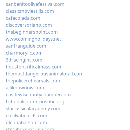
sanbenitoolivefestival.com
classicmoviestills.com
cafecolada.com
discoversoriano.com
thebeginnerspoint.com
www.comingholidays.net
sanfranguide.com
charmoryllc.com
3dracinginc.com
houstoncriticalmass.com
themostdangerousanimalofall.com
thepolicerehearsals.com
alliknownow.com
eastlewiscountychamber.com
tribunalcontenciosobc.org
sloclassicalacademy.com
dasilvaboards.com
glennabatson.com
strayhornmarina.com