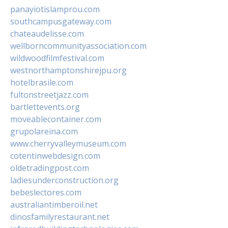
panayiotislamprou.com
southcampusgateway.com
chateaudelisse.com
wellborncommunityassociation.com
wildwoodfilmfestival.com
westnorthamptonshirejpu.org
hotelbrasile.com
fultonstreetjazz.com
bartlettevents.org
moveablecontainer.com
grupolareina.com
www.cherryvalleymuseum.com
cotentinwebdesign.com
oldetradingpost.com
ladiesunderconstruction.org
bebeslectores.com
australiantimberoil.net
dinosfamilyrestaurant.net