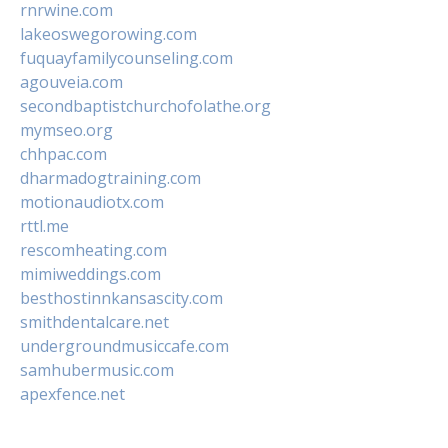
rnrwine.com
lakeoswegorowing.com
fuquayfamilycounseling.com
agouveia.com
secondbaptistchurchofolathe.org
mymseo.org
chhpac.com
dharmadogtraining.com
motionaudiotx.com
rttl.me
rescomheating.com
mimiweddings.com
besthostinnkansascity.com
smithdentalcare.net
undergroundmusiccafe.com
samhubermusic.com
apexfence.net