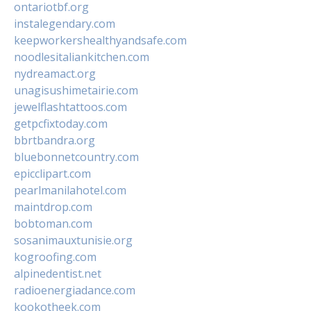
ontariotbf.org
instalegendary.com
keepworkershealthyandsafe.com
noodlesitaliankitchen.com
nydreamact.org
unagisushimetairie.com
jewelflashtattoos.com
getpcfixtoday.com
bbrtbandra.org
bluebonnetcountry.com
epicclipart.com
pearlmanilahotel.com
maintdrop.com
bobtoman.com
sosanimauxtunisie.org
kogroofing.com
alpinedentist.net
radioenergiadance.com
kookotheek.com