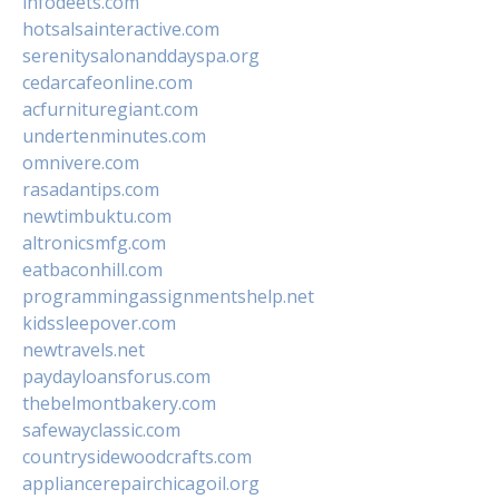
infodeets.com
hotsalsainteractive.com
serenitysalonanddayspa.org
cedarcafeonline.com
acfurnituregiant.com
undertenminutes.com
omnivere.com
rasadantips.com
newtimbuktu.com
altronicsmfg.com
eatbaconhill.com
programmingassignmentshelp.net
kidssleepover.com
newtravels.net
paydayloansforus.com
thebelmontbakery.com
safewayclassic.com
countrysidewoodcrafts.com
appliancerepairchicagoil.org