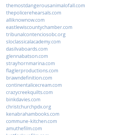
themostdangerousanimalofall.com
thepolicerehearsals.com
alliknownow.com
eastlewiscountychamber.com
tribunalcontenciosobc.org
sloclassicalacademy.com
dasilvaboards.com
glennabatson.com
strayhornmarina.com
flaglerproductions.com
brawndefinition.com
continentalicecream.com
crazycreekquilts.com
binkdavies.com
christchurchpdx.org
kenabrahambooks.com
commune-kitchen.com
amuthefilm.com