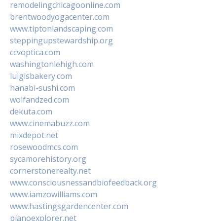
remodelingchicagoonline.com
brentwoodyogacenter.com
www.tiptonlandscaping.com
steppingupstewardship.org
ccvoptica.com
washingtonlehigh.com
luigisbakery.com
hanabi-sushi.com
wolfandzed.com
dekuta.com
www.cinemabuzz.com
mixdepot.net
rosewoodmcs.com
sycamorehistory.org
cornerstonerealty.net
www.consciousnessandbiofeedback.org
www.iamzowilliams.com
www.hastingsgardencenter.com
pianoexplorer.net