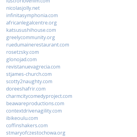
lustforlovefilm.com
nicolasjolly.net
infinitasymphonia.com
africanlegalcentre.org
katsusushihouse.com
greelycommunity.org
ruedumainerestaurant.com
rosetzsky.com
glonojad.com
revistanuevagrecia.com
stjames-church.com
scotty2naughty.com
doreeshafrir.com
charmcitycomedyproject.com
beawareproductions.com
contextdrivenagility.com
ibikeoulu.com
coffinshakers.com
stmaryofczestochowa.org