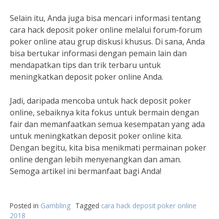
Selain itu, Anda juga bisa mencari informasi tentang
cara hack deposit poker online melalui forum-forum
poker online atau grup diskusi khusus. Di sana, Anda
bisa bertukar informasi dengan pemain lain dan
mendapatkan tips dan trik terbaru untuk
meningkatkan deposit poker online Anda.
Jadi, daripada mencoba untuk hack deposit poker
online, sebaiknya kita fokus untuk bermain dengan
fair dan memanfaatkan semua kesempatan yang ada
untuk meningkatkan deposit poker online kita.
Dengan begitu, kita bisa menikmati permainan poker
online dengan lebih menyenangkan dan aman.
Semoga artikel ini bermanfaat bagi Anda!
Posted in
Gambling
Tagged
cara hack deposit poker online
2018