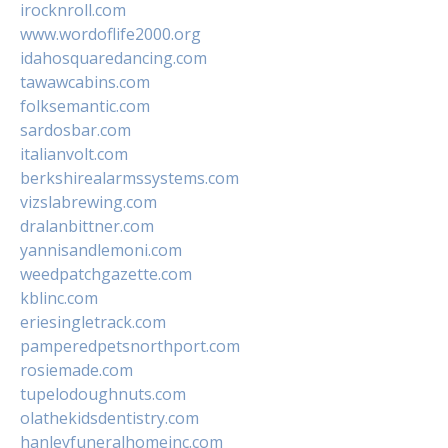
irocknroll.com
www.wordoflife2000.org
idahosquaredancing.com
tawawcabins.com
folksemantic.com
sardosbar.com
italianvolt.com
berkshirealarmssystems.com
vizslabrewing.com
dralanbittner.com
yannisandlemoni.com
weedpatchgazette.com
kblinc.com
eriesingletrack.com
pamperedpetsnorthport.com
rosiemade.com
tupelodoughnuts.com
olathekidsdentistry.com
hanleyfuneralhomeinc.com