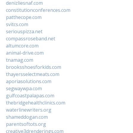
denizliesnaf.com
constitutionconferences.com
patthecope.com
svitcs.com
seriouspizza.net
compassroseband.net
altumcore.com
animal-drive.com
tnamag.com
brooksshoesforkids.com
thayersselectmeats.com
aporiasolutions.com
segwaywpa.com
gulfcoastpalapas.com
thebridgehealthclinics.com
waterlinewriters.org
shameddogan.com
parentsoftots.org
creative3drenderings.com