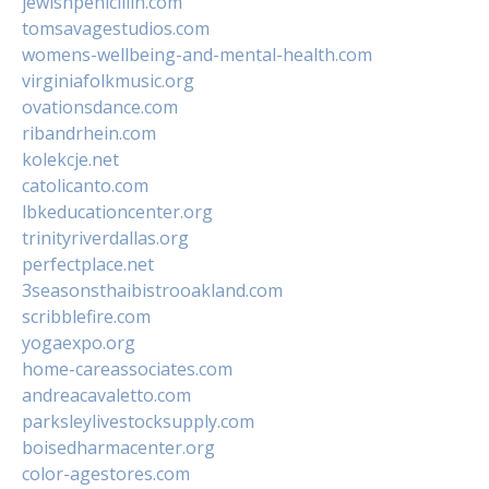
jewishpenicillin.com
tomsavagestudios.com
womens-wellbeing-and-mental-health.com
virginiafolkmusic.org
ovationsdance.com
ribandrhein.com
kolekcje.net
catolicanto.com
lbkeducationcenter.org
trinityriverdallas.org
perfectplace.net
3seasonsthaibistrooakland.com
scribblefire.com
yogaexpo.org
home-careassociates.com
andreacavaletto.com
parksleylivestocksupply.com
boisedharmacenter.org
color-agestores.com