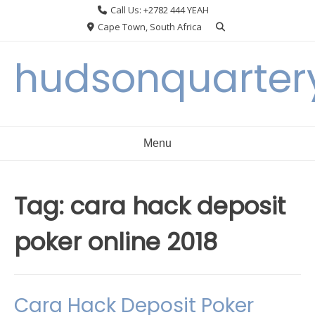
Skip
Call Us: +2782 444 YEAH
to
Cape Town, South Africa
content
hudsonquarter
Menu
Tag:
cara hack deposit
poker online 2018
Cara Hack Deposit Poker