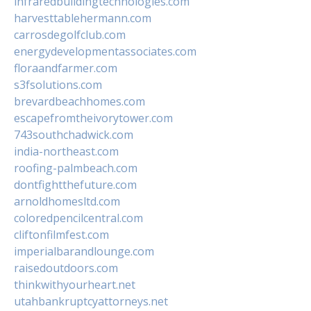
infraredbuildingtechnologies.com
harvesttablehermann.com
carrosdegolfclub.com
energydevelopmentassociates.com
floraandfarmer.com
s3fsolutions.com
brevardbeachhomes.com
escapefromtheivorytower.com
743southchadwick.com
india-northeast.com
roofing-palmbeach.com
dontfightthefuture.com
arnoldhomesltd.com
coloredpencilcentral.com
cliftonfilmfest.com
imperialbarandlounge.com
raisedoutdoors.com
thinkwithyourheart.net
utahbankruptcyattorneys.net