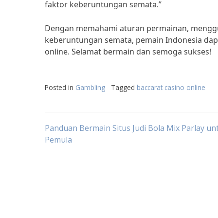
faktor keberuntungan semata.”
Dengan memahami aturan permainan, mengguna
keberuntungan semata, pemain Indonesia da
online. Selamat bermain dan semoga sukses!
Posted in
Gambling
Tagged
baccarat casino online
Post
Panduan Bermain Situs Judi Bola Mix Parlay un
Pemula
navigation