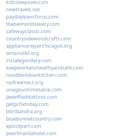
kidssleepover.com
newtravels.net
paydayloansforus.com
thebelmontbakery.com
safewayclassic.com
countrysidewoodcrafts.com
appliancerepairchicagoil.org
ontariotbf.org
instalegendary.com
keepworkershealthyandsafe.com
noodlesitaliankitchen.com
nydreamact.org
unagisushimetairie.com
jewelflashtattoos.com
getpcfixtoday.com
bbrtbandra.org
bluebonnetcountry.com
epicclipart.com
pearlmanilahotel.com