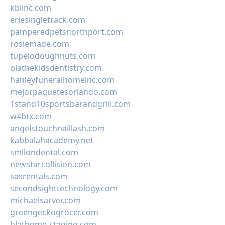
kblinc.com
eriesingletrack.com
pamperedpetsnorthport.com
rosiemade.com
tupelodoughnuts.com
olathekidsdentistry.com
hanleyfuneralhomeinc.com
mejorpaquetesorlando.com
1stand10sportsbarandgrill.com
w4btx.com
angelstouchnaillash.com
kabbalahacademy.net
smilondental.com
newstarcollision.com
sasrentals.com
secondsighttechnology.com
michaelsarver.com
greengeckogrocer.com
hlathome-staging.com