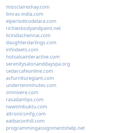
missclaireshay.com
limras-india.com
elperiodicodelara.com
richiesbodyandpaint.net
licindiachennai.com
daughterdarlings.com
infodeets.com
hotsalsainteractive.com
serenitysalonanddayspa.org
cedarcafeonline.com
acfurnituregiant.com
undertenminutes.com
omnivere.com
rasadantips.com
newtimbuktu.com
altronicsmfg.com
eatbaconhill.com
programmingassignmentshelp.net