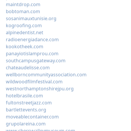
maintdrop.com
bobtoman.com
sosanimauxtunisie.org
kogroofing.com
alpinedentist.net
radioenergiadance.com
kookotheek.com
panayiotislamprou.com
southcampusgateway.com
chateaudelisse.com
wellborncommunityassociation.com
wildwoodfilmfestival.com
westnorthamptonshirejpu.org
hotelbrasile.com
fultonstreetjazz.com
bartlettevents.org
moveablecontainer.com
grupolareina.com
www.cherryvalleymuseum.com