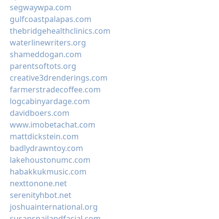
segwaywpa.com
gulfcoastpalapas.com
thebridgehealthclinics.com
waterlinewriters.org
shameddogan.com
parentsoftots.org
creative3drenderings.com
farmerstradecoffee.com
logcabinyardage.com
davidboers.com
www.imobetachat.com
mattdickstein.com
badlydrawntoy.com
lakehoustonumc.com
habakkukmusic.com
nexttonone.net
serenityhbot.net
joshuainternational.org
susansnailandfacial.com