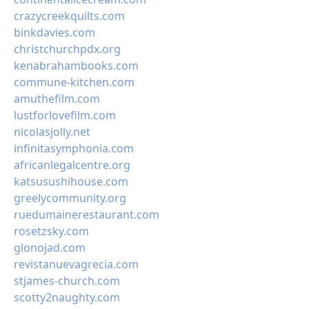
crazycreekquilts.com
binkdavies.com
christchurchpdx.org
kenabrahambooks.com
commune-kitchen.com
amuthefilm.com
lustforlovefilm.com
nicolasjolly.net
infinitasymphonia.com
africanlegalcentre.org
katsusushihouse.com
greelycommunity.org
ruedumainerestaurant.com
rosetzsky.com
glonojad.com
revistanuevagrecia.com
stjames-church.com
scotty2naughty.com