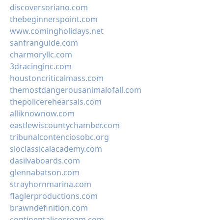
discoversoriano.com
thebeginnerspoint.com
www.comingholidays.net
sanfranguide.com
charmoryllc.com
3dracinginc.com
houstoncriticalmass.com
themostdangerousanimalofall.com
thepolicerehearsals.com
alliknownow.com
eastlewiscountychamber.com
tribunalcontenciosobc.org
sloclassicalacademy.com
dasilvaboards.com
glennabatson.com
strayhornmarina.com
flaglerproductions.com
brawndefinition.com
continentalicecream.com