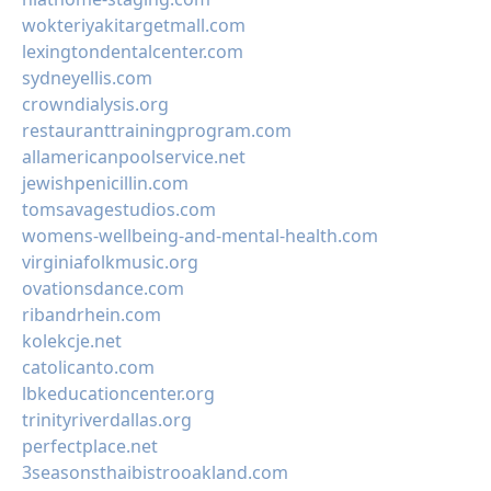
wokteriyakitargetmall.com
lexingtondentalcenter.com
sydneyellis.com
crowndialysis.org
restauranttrainingprogram.com
allamericanpoolservice.net
jewishpenicillin.com
tomsavagestudios.com
womens-wellbeing-and-mental-health.com
virginiafolkmusic.org
ovationsdance.com
ribandrhein.com
kolekcje.net
catolicanto.com
lbkeducationcenter.org
trinityriverdallas.org
perfectplace.net
3seasonsthaibistrooakland.com