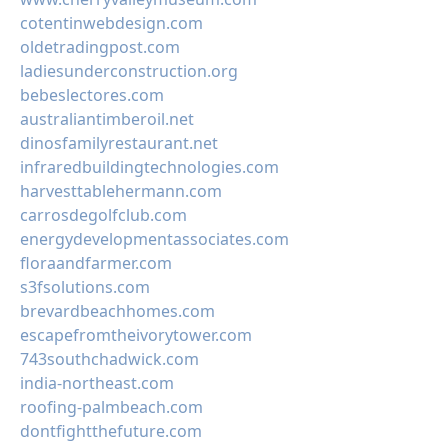
cotentinwebdesign.com
oldetradingpost.com
ladiesunderconstruction.org
bebeslectores.com
australiantimberoil.net
dinosfamilyrestaurant.net
infraredbuildingtechnologies.com
harvesttablehermann.com
carrosdegolfclub.com
energydevelopmentassociates.com
floraandfarmer.com
s3fsolutions.com
brevardbeachhomes.com
escapefromtheivorytower.com
743southchadwick.com
india-northeast.com
roofing-palmbeach.com
dontfightthefuture.com