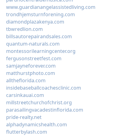
www.guardianangelassistedliving.com
trondhjemsturnforening.com
diamondplazakenya.com
tbwredlion.com
billsautorepairandsales.com
quantum-naturals.com
montessorilearningcenter.org
fergusonstreetfest.com
samjayneforever.com
matthurstphoto.com
alltheflorida.com
insidebaseballcoachesclinic.com
carsinkauai.com
millstreetchurchofchrist.org
parasailingvacadestinflorida.com
pride-realty.net
alphadynamicshealth.com
flutterbylash.com