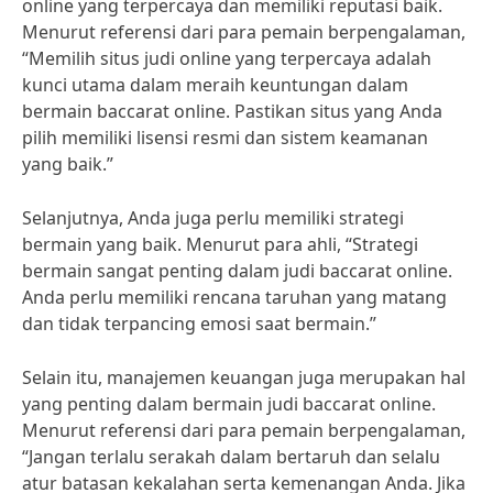
online yang terpercaya dan memiliki reputasi baik.
Menurut referensi dari para pemain berpengalaman,
“Memilih situs judi online yang terpercaya adalah
kunci utama dalam meraih keuntungan dalam
bermain baccarat online. Pastikan situs yang Anda
pilih memiliki lisensi resmi dan sistem keamanan
yang baik.”
Selanjutnya, Anda juga perlu memiliki strategi
bermain yang baik. Menurut para ahli, “Strategi
bermain sangat penting dalam judi baccarat online.
Anda perlu memiliki rencana taruhan yang matang
dan tidak terpancing emosi saat bermain.”
Selain itu, manajemen keuangan juga merupakan hal
yang penting dalam bermain judi baccarat online.
Menurut referensi dari para pemain berpengalaman,
“Jangan terlalu serakah dalam bertaruh dan selalu
atur batasan kekalahan serta kemenangan Anda. Jika