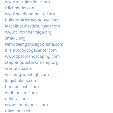
www.margiesdiner.com
fdlchowder.com
www.needlepointsltd.com
bullandbirdsteakhouse.com
lascolinasplasticsurgery.com
www.cliftonheritage.org
sma43.org
remodelingchicagoonline.com
brentwoodyogacenter.com
www.tiptonlandscaping.com
steppingupstewardship.org
ccvoptica.com
washingtonlehigh.com
luigisbakery.com
hanabi-sushi.com
wolfandzed.com
dekuta.com
www.cinemabuzz.com
mixdepot.net