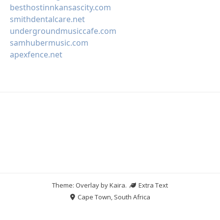
besthostinnkansascity.com
smithdentalcare.net
undergroundmusiccafe.com
samhubermusic.com
apexfence.net
Theme: Overlay by
Kaira
.
Extra Text
Cape Town, South Africa