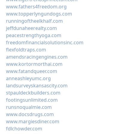
www.fathers4freedom.org
www.topperlyngundogs.com
runningoftheelkhalf.com
jeffdunaheerealty.com
peacestrengthyoga.com
freedomfinancialsolutionsinc.com
flexfoldtraps.com
amendsracingengines.com
www.kortormorthai.com
www.fatandqueer.com
anneashleyumc.org
landsurveyskansascity.com
stpauldeckbuilders.com
footingsunlimited.com
runsnoqualmie.com
www.docsdrugs.com
www.margiesdiner.com
fdlchowder.com