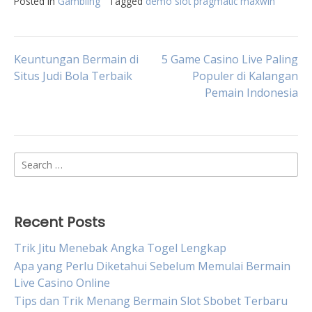
Posted in
Gambling
Tagged
demo slot pragmatic maxwin
Post
Keuntungan Bermain di
5 Game Casino Live Paling
Situs Judi Bola Terbaik
Populer di Kalangan
Pemain Indonesia
navigation
Search
for:
Recent Posts
Trik Jitu Menebak Angka Togel Lengkap
Apa yang Perlu Diketahui Sebelum Memulai Bermain
Live Casino Online
Tips dan Trik Menang Bermain Slot Sbobet Terbaru