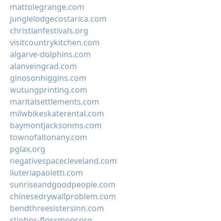
mattolegrange.com
junglelodgecostarica.com
christianfestivals.org
visitcountrykitchen.com
algarve-dolphins.com
alanveingrad.com
ginosonhiggins.com
wutungprinting.com
maritalsettlements.com
milwbikeskaterental.com
baymontjacksonms.com
townofaltonany.com
pglax.org
negativespacecleveland.com
liuteriapaoletti.com
sunriseandgoodpeople.com
chinesedrywallproblem.com
bendthreesistersinn.com
stjohns-flossmoor.org