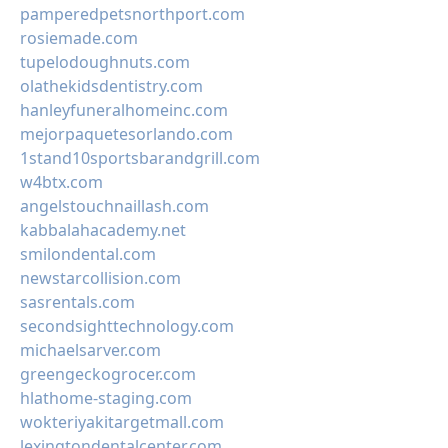
pamperedpetsnorthport.com
rosiemade.com
tupelodoughnuts.com
olathekidsdentistry.com
hanleyfuneralhomeinc.com
mejorpaquetesorlando.com
1stand10sportsbarandgrill.com
w4btx.com
angelstouchnaillash.com
kabbalahacademy.net
smilondental.com
newstarcollision.com
sasrentals.com
secondsighttechnology.com
michaelsarver.com
greengeckogrocer.com
hlathome-staging.com
wokteriyakitargetmall.com
lexingtondentalcenter.com