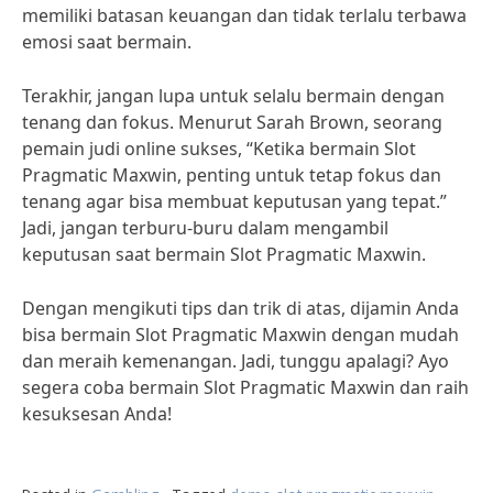
memiliki batasan keuangan dan tidak terlalu terbawa
emosi saat bermain.
Terakhir, jangan lupa untuk selalu bermain dengan
tenang dan fokus. Menurut Sarah Brown, seorang
pemain judi online sukses, “Ketika bermain Slot
Pragmatic Maxwin, penting untuk tetap fokus dan
tenang agar bisa membuat keputusan yang tepat.”
Jadi, jangan terburu-buru dalam mengambil
keputusan saat bermain Slot Pragmatic Maxwin.
Dengan mengikuti tips dan trik di atas, dijamin Anda
bisa bermain Slot Pragmatic Maxwin dengan mudah
dan meraih kemenangan. Jadi, tunggu apalagi? Ayo
segera coba bermain Slot Pragmatic Maxwin dan raih
kesuksesan Anda!