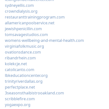
sydneyellis.com
crowndialysis.org
restauranttrainingprogram.com
allamericanpoolservice.net
jewishpenicillin.com
tomsavagestudios.com
womens-wellbeing-and-mental-health.com
virginiafolkmusic.org
ovationsdance.com
ribandrhein.com
kolekcje.net
catolicanto.com
lbkeducationcenter.org
trinityriverdallas.org
perfectplace.net
3seasonsthaibistrooakland.com
scribblefire.com
yogaexpo.org