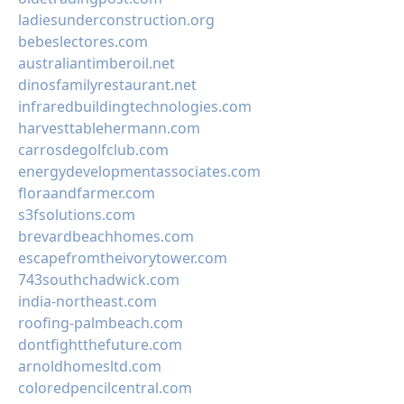
ladiesunderconstruction.org
bebeslectores.com
australiantimberoil.net
dinosfamilyrestaurant.net
infraredbuildingtechnologies.com
harvesttablehermann.com
carrosdegolfclub.com
energydevelopmentassociates.com
floraandfarmer.com
s3fsolutions.com
brevardbeachhomes.com
escapefromtheivorytower.com
743southchadwick.com
india-northeast.com
roofing-palmbeach.com
dontfightthefuture.com
arnoldhomesltd.com
coloredpencilcentral.com