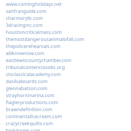
www.comingholidays.net
sanfranguide.com
charmoryllc.com
3dracinginc.com
houstoncriticalmass.com
themostdangerousanimalofall.com
thepolicerehearsals.com
alliknownow.com
eastlewiscountychamber.com
tribunalcontenciosobc.org
sloclassicalacademy.com
dasilvaboards.com
glennabatson.com
strayhornmarina.com
flaglerproductions.com
brawndefinition.com
continentalicecream.com
crazycreekquilts.com
binkdavies.com