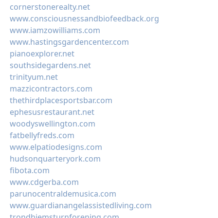
cornerstonerealty.net
www.consciousnessandbiofeedback.org
www.iamzowilliams.com
www.hastingsgardencenter.com
pianoexplorer.net
southsidegardens.net
trinityum.net
mazzicontractors.com
thethirdplacesportsbar.com
ephesusrestaurant.net
woodyswellington.com
fatbellyfreds.com
www.elpatiodesigns.com
hudsonquarteryork.com
fibota.com
www.cdgerba.com
parunocentraldemusica.com
www.guardianangelassistedliving.com
trondhjemsturnforening.com