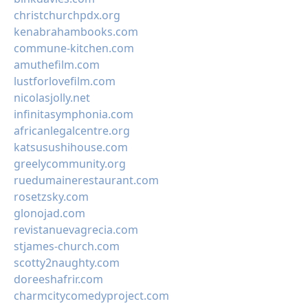
christchurchpdx.org
kenabrahambooks.com
commune-kitchen.com
amuthefilm.com
lustforlovefilm.com
nicolasjolly.net
infinitasymphonia.com
africanlegalcentre.org
katsusushihouse.com
greelycommunity.org
ruedumainerestaurant.com
rosetzsky.com
glonojad.com
revistanuevagrecia.com
stjames-church.com
scotty2naughty.com
doreeshafrir.com
charmcitycomedyproject.com