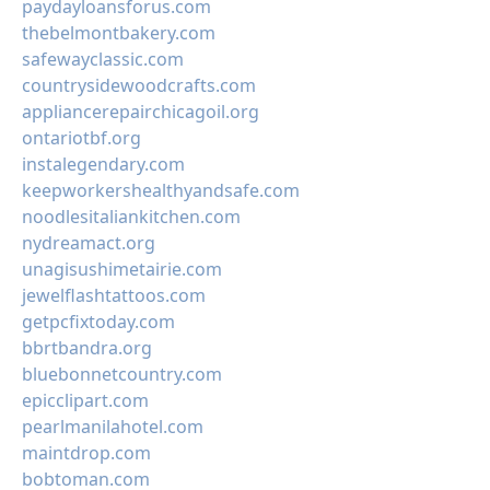
paydayloansforus.com
thebelmontbakery.com
safewayclassic.com
countrysidewoodcrafts.com
appliancerepairchicagoil.org
ontariotbf.org
instalegendary.com
keepworkershealthyandsafe.com
noodlesitaliankitchen.com
nydreamact.org
unagisushimetairie.com
jewelflashtattoos.com
getpcfixtoday.com
bbrtbandra.org
bluebonnetcountry.com
epicclipart.com
pearlmanilahotel.com
maintdrop.com
bobtoman.com