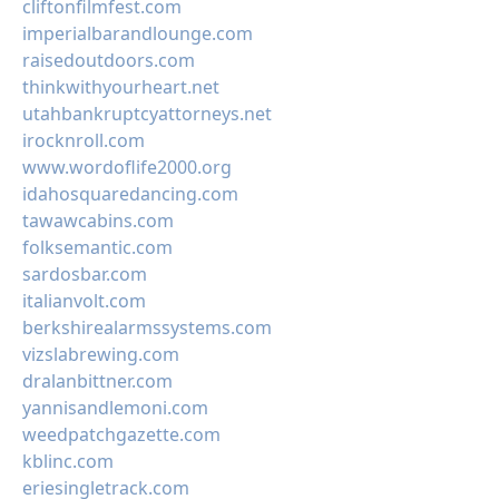
cliftonfilmfest.com
imperialbarandlounge.com
raisedoutdoors.com
thinkwithyourheart.net
utahbankruptcyattorneys.net
irocknroll.com
www.wordoflife2000.org
idahosquaredancing.com
tawawcabins.com
folksemantic.com
sardosbar.com
italianvolt.com
berkshirealarmssystems.com
vizslabrewing.com
dralanbittner.com
yannisandlemoni.com
weedpatchgazette.com
kblinc.com
eriesingletrack.com