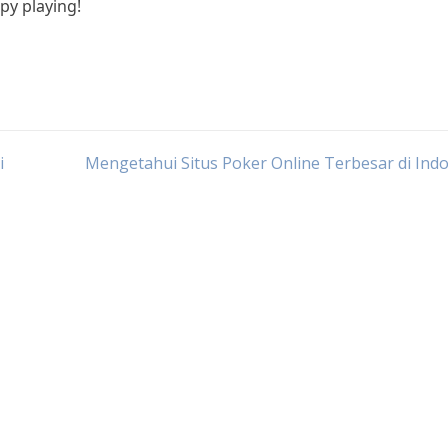
y playing!
i
Mengetahui Situs Poker Online Terbesar di Ind