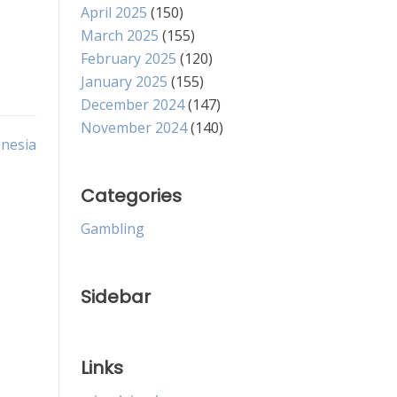
April 2025
(150)
March 2025
(155)
February 2025
(120)
January 2025
(155)
December 2024
(147)
November 2024
(140)
onesia
Categories
Gambling
Sidebar
Links