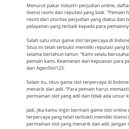
Menurut pakar industri perjudian online, dafta
lisensi resmi dan reputasi yang baik. “Pemain 
resmi dari otoritas perjudian yang diakui dan
pelayanan yang terbaik kepada para pemainnya
Salah satu situs game slot terpercaya di Indo
Situs ini telah terbukti memiliki reputasi yan
selama bertahun-tahun. “Kami selalu berusa
pemain kami. Keamanan dan kepuasan para pem
dari AgenSlot123.
Selain itu, situs game slot terpercaya di Indo
menarik dan adil. “Para pemain harus memasti
permainan slot yang adil dan tidak ada unsur k
Jadi, jika kamu ingin bermain game slot online 
terpercaya yang telah terbukti memiliki lisens
permainan slot yang menarik dan adil. Jangan s