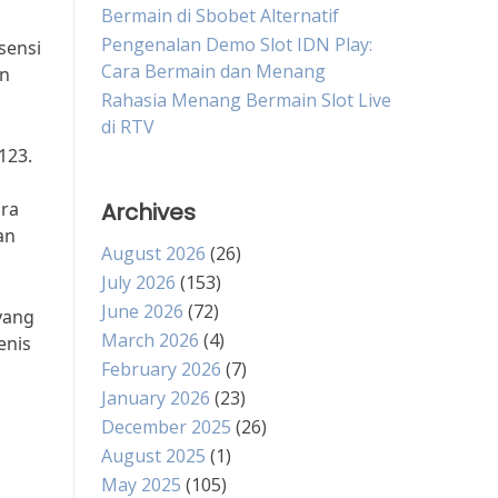
Bermain di Sbobet Alternatif
Pengenalan Demo Slot IDN Play:
sensi
Cara Bermain dan Menang
an
Rahasia Menang Bermain Slot Live
di RTV
123.
l
ara
Archives
an
August 2026
(26)
July 2026
(153)
June 2026
(72)
 yang
March 2026
(4)
enis
February 2026
(7)
January 2026
(23)
December 2025
(26)
August 2025
(1)
May 2025
(105)