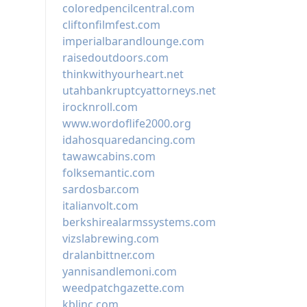
coloredpencilcentral.com
cliftonfilmfest.com
imperialbarandlounge.com
raisedoutdoors.com
thinkwithyourheart.net
utahbankruptcyattorneys.net
irocknroll.com
www.wordoflife2000.org
idahosquaredancing.com
tawawcabins.com
folksemantic.com
sardosbar.com
italianvolt.com
berkshirealarmssystems.com
vizslabrewing.com
dralanbittner.com
yannisandlemoni.com
weedpatchgazette.com
kblinc.com