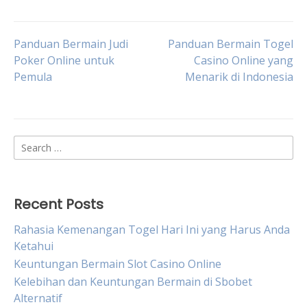
Post
Panduan Bermain Judi
Panduan Bermain Togel
Poker Online untuk
Casino Online yang
Pemula
Menarik di Indonesia
navigation
Search
for:
Recent Posts
Rahasia Kemenangan Togel Hari Ini yang Harus Anda
Ketahui
Keuntungan Bermain Slot Casino Online
Kelebihan dan Keuntungan Bermain di Sbobet
Alternatif