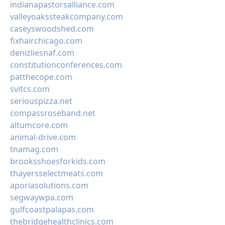
indianapastorsalliance.com
valleyoakssteakcompany.com
caseyswoodshed.com
fixhairchicago.com
denizliesnaf.com
constitutionconferences.com
patthecope.com
svitcs.com
seriouspizza.net
compassroseband.net
altumcore.com
animal-drive.com
tnamag.com
brooksshoesforkids.com
thayersselectmeats.com
aporiasolutions.com
segwaywpa.com
gulfcoastpalapas.com
thebridgehealthclinics.com