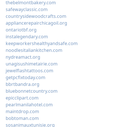
thebelmontbakery.com
safewayclassic.com
countrysidewoodcrafts.com
appliancerepairchicagoil.org
ontariotbf.org
instalegendary.com
keepworkershealthyandsafe.com
noodlesitaliankitchen.com
nydreamact.org
unagisushimetairie.com
jewelflashtattoos.com
getpcfixtoday.com
bbrtbandra.org
bluebonnetcountry.com
epicclipart.com
pearlmanilahotel.com
maintdrop.com
bobtoman.com
sosanimauxtunisie.org