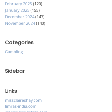
February 2025
(120)
January 2025
(155)
December 2024
(147)
November 2024
(140)
Categories
Gambling
Sidebar
Links
missclaireshay.com
limras-india.com