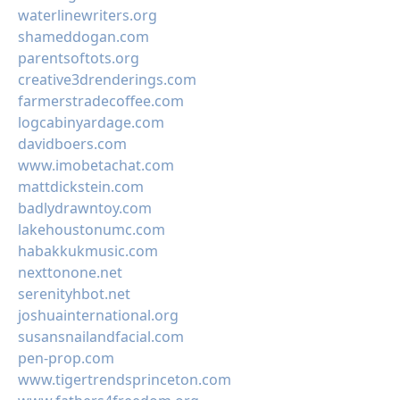
waterlinewriters.org
shameddogan.com
parentsoftots.org
creative3drenderings.com
farmerstradecoffee.com
logcabinyardage.com
davidboers.com
www.imobetachat.com
mattdickstein.com
badlydrawntoy.com
lakehoustonumc.com
habakkukmusic.com
nexttonone.net
serenityhbot.net
joshuainternational.org
susansnailandfacial.com
pen-prop.com
www.tigertrendsprinceton.com