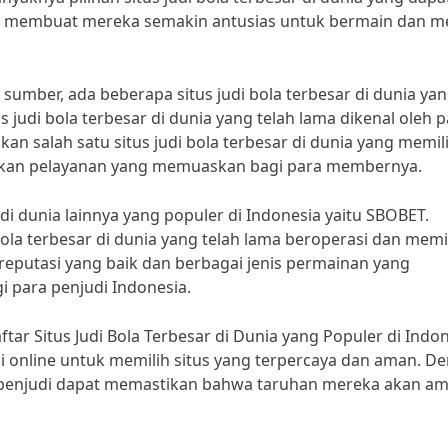
aja membuat mereka semakin antusias untuk bermain dan m
umber, ada beberapa situs judi bola terbesar di dunia ya
s judi bola terbesar di dunia yang telah lama dikenal oleh 
an salah satu situs judi bola terbesar di dunia yang memili
rikan pelayanan yang memuaskan bagi para membernya.
r di dunia lainnya yang populer di Indonesia yaitu SBOBET.
ola terbesar di dunia yang telah lama beroperasi dan memil
reputasi yang baik dan berbagai jenis permainan yang
i para penjudi Indonesia.
aftar Situs Judi Bola Terbesar di Dunia yang Populer di Indo
i online untuk memilih situs yang terpercaya dan aman. D
ara penjudi dapat memastikan bahwa taruhan mereka akan a