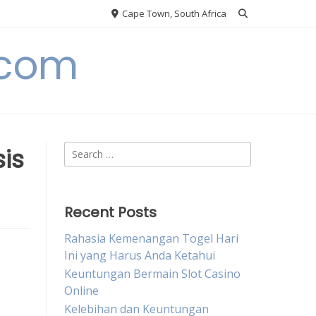
Cape Town, South Africa
.com
Search
is
for:
Recent Posts
Rahasia Kemenangan Togel Hari
Ini yang Harus Anda Ketahui
Keuntungan Bermain Slot Casino
Online
Kelebihan dan Keuntungan