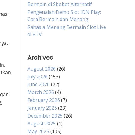
Bermain di Sbobet Alternatif
Pengenalan Demo Slot IDN Play:
masi
Cara Bermain dan Menang
Rahasia Menang Bermain Slot Live
di RTV
nya,
Archives
in.
August 2026
(26)
atkan
July 2026
(153)
June 2026
(72)
March 2026
(4)
ngan
February 2026
(7)
ng
January 2026
(23)
December 2025
(26)
August 2025
(1)
May 2025
(105)