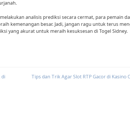
urjanah.
elakukan analisis prediksi secara cermat, para pemain d
ih kemenangan besar. Jadi, jangan ragu untuk terus meng
iksi yang akurat untuk meraih kesuksesan di Togel Sidney.
 di
Tips dan Trik Agar Slot RTP Gacor di Kasino 