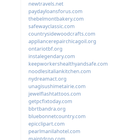
newtravels.net
paydayloansforus.com
thebelmontbakery.com
safewayclassic.com
countrysidewoodcrafts.com
appliancerepairchicagoil.org
ontariotbf.org
instalegendary.com
keepworkershealthyandsafe.com
noodlesitaliankitchen.com
nydreamact.org
unagisushimetairie.com
jewelflashtattoos.com
getpcfixtoday.com
bbrtbandra.org
bluebonnetcountry.com
epicclipart.com
pearlmanilahotel.com
maintdrop.com