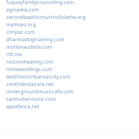
fuquayfamilycounseling.com
agouveia.com
secondbaptistchurchofolathe.org
mymseo.org
chhpac.com
dharmadogtraining.com
motionaudiotx.com
rttl.me
rescomheating.com
mimiweddings.com
besthostinnkansascity.com
smithdentalcare.net
undergroundmusiccafe.com
samhubermusic.com
apexfence.net