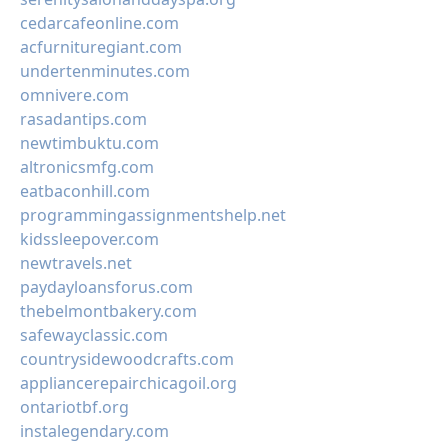
cedarcafeonline.com
acfurnituregiant.com
undertenminutes.com
omnivere.com
rasadantips.com
newtimbuktu.com
altronicsmfg.com
eatbaconhill.com
programmingassignmentshelp.net
kidssleepover.com
newtravels.net
paydayloansforus.com
thebelmontbakery.com
safewayclassic.com
countrysidewoodcrafts.com
appliancerepairchicagoil.org
ontariotbf.org
instalegendary.com