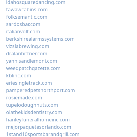
idahosquaredancing.com
tawawcabins.com
folksemantic.com
sardosbar.com
italianvolt.com
berkshirealarmssystems.com
vizslabrewing.com
dralanbittner.com
yannisandlemoni.com
weedpatchgazette.com
kblinc.com
eriesingletrack.com
pamperedpetsnorthport.com
rosiemade.com
tupelodoughnuts.com
olathekidsdentistry.com
hanleyfuneralhomeinc.com
mejorpaquetesorlando.com
1stand10sportsbarandgrill.com