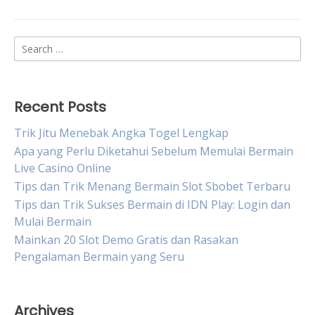
navigation
Search
for:
Recent Posts
Trik Jitu Menebak Angka Togel Lengkap
Apa yang Perlu Diketahui Sebelum Memulai Bermain
Live Casino Online
Tips dan Trik Menang Bermain Slot Sbobet Terbaru
Tips dan Trik Sukses Bermain di IDN Play: Login dan
Mulai Bermain
Mainkan 20 Slot Demo Gratis dan Rasakan
Pengalaman Bermain yang Seru
Archives