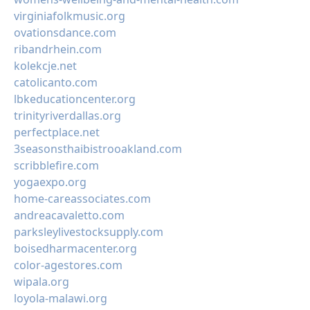
virginiafolkmusic.org
ovationsdance.com
ribandrhein.com
kolekcje.net
catolicanto.com
lbkeducationcenter.org
trinityriverdallas.org
perfectplace.net
3seasonsthaibistrooakland.com
scribblefire.com
yogaexpo.org
home-careassociates.com
andreacavaletto.com
parksleylivestocksupply.com
boisedharmacenter.org
color-agestores.com
wipala.org
loyola-malawi.org