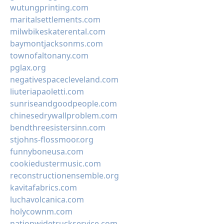
wutungprinting.com
maritalsettlements.com
milwbikeskaterental.com
baymontjacksonms.com
townofaltonany.com
pglax.org
negativespacecleveland.com
liuteriapaoletti.com
sunriseandgoodpeople.com
chinesedrywallproblem.com
bendthreesistersinn.com
stjohns-flossmoor.org
funnyboneusa.com
cookiedustermusic.com
reconstructionensemble.org
kavitafabrics.com
luchavolcanica.com
holycownm.com
nationwidetruckservice.com