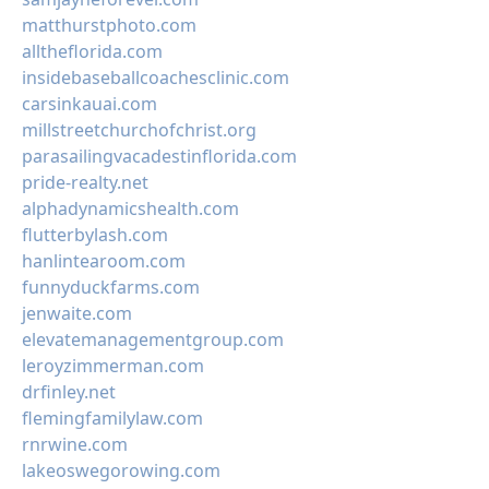
matthurstphoto.com
alltheflorida.com
insidebaseballcoachesclinic.com
carsinkauai.com
millstreetchurchofchrist.org
parasailingvacadestinflorida.com
pride-realty.net
alphadynamicshealth.com
flutterbylash.com
hanlintearoom.com
funnyduckfarms.com
jenwaite.com
elevatemanagementgroup.com
leroyzimmerman.com
drfinley.net
flemingfamilylaw.com
rnrwine.com
lakeoswegorowing.com