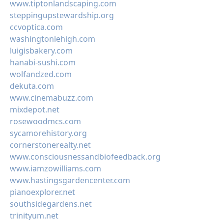
www.tiptonlandscaping.com
steppingupstewardship.org
ccvoptica.com
washingtonlehigh.com
luigisbakery.com
hanabi-sushi.com
wolfandzed.com
dekuta.com
www.cinemabuzz.com
mixdepot.net
rosewoodmcs.com
sycamorehistory.org
cornerstonerealty.net
www.consciousnessandbiofeedback.org
www.iamzowilliams.com
www.hastingsgardencenter.com
pianoexplorer.net
southsidegardens.net
trinityum.net