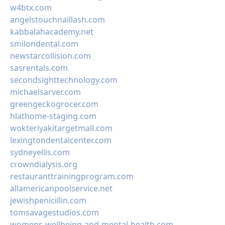
w4btx.com
angelstouchnaillash.com
kabbalahacademy.net
smilondental.com
newstarcollision.com
sasrentals.com
secondsighttechnology.com
michaelsarver.com
greengeckogrocer.com
hlathome-staging.com
wokteriyakitargetmall.com
lexingtondentalcenter.com
sydneyellis.com
crowndialysis.org
restauranttrainingprogram.com
allamericanpoolservice.net
jewishpenicillin.com
tomsavagestudios.com
womens-wellbeing-and-mental-health.com