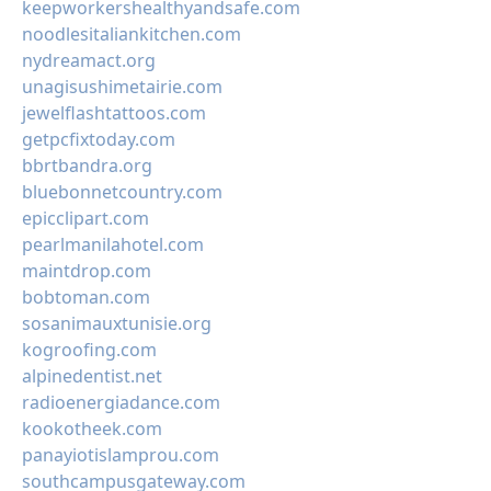
keepworkershealthyandsafe.com
noodlesitaliankitchen.com
nydreamact.org
unagisushimetairie.com
jewelflashtattoos.com
getpcfixtoday.com
bbrtbandra.org
bluebonnetcountry.com
epicclipart.com
pearlmanilahotel.com
maintdrop.com
bobtoman.com
sosanimauxtunisie.org
kogroofing.com
alpinedentist.net
radioenergiadance.com
kookotheek.com
panayiotislamprou.com
southcampusgateway.com