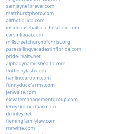
samjayneforever.com
matthurstphoto.com
alltheflorida.com
insidebaseballcoachesclinic.com
carsinkauai.com
millstreetchurchofchrist.org
parasailingvacadestinflorida.com
pride-realty.net
alphadynamicshealth.com
flutterbylash.com
hanlintearoom.com
funnyduckfarms.com
jenwaite.com
elevatemanagementgroup.com
leroyzimmerman.com
drfinley.net
flemingfamilylaw.com
rnrwine.com