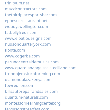
trinityum.net
mazzicontractors.com
thethirdplacesportsbar.com
ephesusrestaurant.net
woodyswellington.com
fatbellyfreds.com
www.elpatiodesigns.com
hudsonquarteryork.com
fibota.com
www.cdgerba.com
parunocentraldemusica.com
www.guardianangelassistedliving.com
trondhjemsturnforening.com
diamondplazakenya.com
tbwredlion.com
billsautorepairandsales.com
quantum-naturals.com
montessorilearningcenter.org
fergusonstreetfest.com