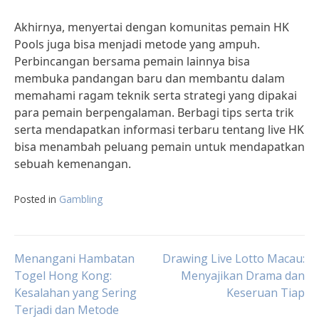
Akhirnya, menyertai dengan komunitas pemain HK
Pools juga bisa menjadi metode yang ampuh.
Perbincangan bersama pemain lainnya bisa
membuka pandangan baru dan membantu dalam
memahami ragam teknik serta strategi yang dipakai
para pemain berpengalaman. Berbagi tips serta trik
serta mendapatkan informasi terbaru tentang live HK
bisa menambah peluang pemain untuk mendapatkan
sebuah kemenangan.
Posted in
Gambling
Post
Menangani Hambatan
Drawing Live Lotto Macau:
Togel Hong Kong:
Menyajikan Drama dan
Kesalahan yang Sering
Keseruan Tiap
navigation
Terjadi dan Metode