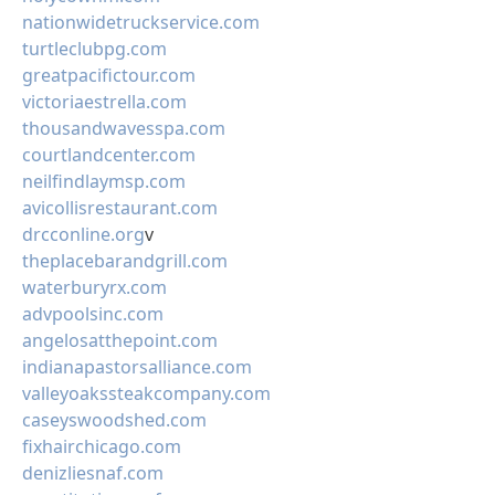
nationwidetruckservice.com
turtleclubpg.com
greatpacifictour.com
victoriaestrella.com
thousandwavesspa.com
courtlandcenter.com
neilfindlaymsp.com
avicollisrestaurant.com
drcconline.org
v
theplacebarandgrill.com
waterburyrx.com
advpoolsinc.com
angelosatthepoint.com
indianapastorsalliance.com
valleyoakssteakcompany.com
caseyswoodshed.com
fixhairchicago.com
denizliesnaf.com