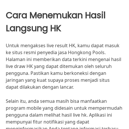
Cara Menemukan Hasil
Langsung HK
Untuk mengakses live result HK, kamu dapat masuk
ke situs resmi penyedia jasa Hongkong Pools.
Halaman ini memberikan data terkini mengenai hasil
live draw HK yang dapat ditemukan oleh seluruh
pengguna. Pastikan kamu berkoneksi dengan
jaringan yang kuat supaya proses menjadi situs
dapat dilakukan dengan lancar.
Selain itu, anda semua masih bisa manfaatkan
program mobile yang didesain untuk mempermudah
pengguna dalam melihat hasil live hk. Aplikasi ini
mempunyai fitur notifikasi yang dapat
menginformasikan Anda tentang informasi terbaru