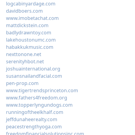
logcabinyardage.com
davidboers.com
www.imobetachat.com
mattdickstein.com
badlydrawntoy.com
lakehoustonumc.com
habakkukmusic.com
nexttonone.net
serenityhbot.net
joshuainternational.org
susansnailandfacial.com
pen-prop.com
www.tigertrendsprinceton.com
www.fathers4freedom.org
www.topperlyngundogs.com
runningoftheelkhalf.com
jeffdunaheerealty.com
peacestrengthyoga.com
freedomfinancialsolutionsinc.com