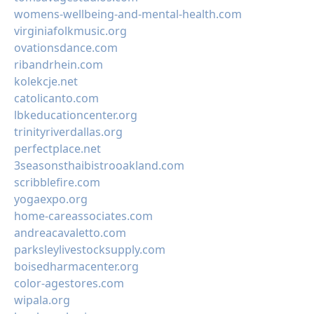
womens-wellbeing-and-mental-health.com
virginiafolkmusic.org
ovationsdance.com
ribandrhein.com
kolekcje.net
catolicanto.com
lbkeducationcenter.org
trinityriverdallas.org
perfectplace.net
3seasonsthaibistrooakland.com
scribblefire.com
yogaexpo.org
home-careassociates.com
andreacavaletto.com
parksleylivestocksupply.com
boisedharmacenter.org
color-agestores.com
wipala.org