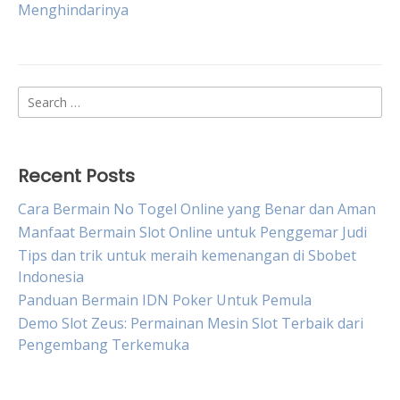
Menghindarinya
Search
for:
Recent Posts
Cara Bermain No Togel Online yang Benar dan Aman
Manfaat Bermain Slot Online untuk Penggemar Judi
Tips dan trik untuk meraih kemenangan di Sbobet
Indonesia
Panduan Bermain IDN Poker Untuk Pemula
Demo Slot Zeus: Permainan Mesin Slot Terbaik dari
Pengembang Terkemuka