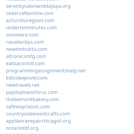
serenitysalonanddayspa.org
cedarcafeonline.com
acfurnituregiant.com
undertenminutes.com
omnivere.com
rasadantips.com
newtimbuktu.com
altronicsmfg.com
eatbaconhill.com
programmingassignmentshelp.net
kidssleepover.com
newtravels.net
paydayloansforus.com
thebelmontbakery.com
safewayclassic.com
countrysidewoodcrafts.com
appliancerepairchicagoil.org
ontariotbf.org