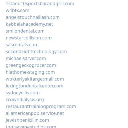
1stand10sportsbarandgrill.com
w4btx.com
angelstouchnaillash.com
kabbalahacademy.net
smilondental.com
newstarcollision.com
sasrentals.com
secondsighttechnology.com
michaelsarver.com
greengeckogrocer.com
hlathome-staging.com
wokteriyakitargetmall.com
lexingtondentalcenter.com
sydneyellis.com
crowndialysis.org
restauranttrainingprogram.com
allamericanpoolservice.net
jewishpenicillin.com
tomsavagestudios.com