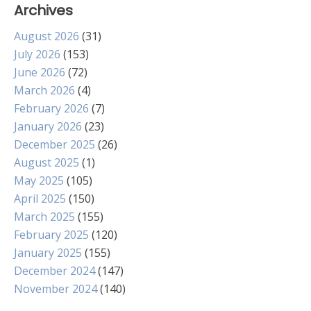
Archives
August 2026
(31)
July 2026
(153)
June 2026
(72)
March 2026
(4)
February 2026
(7)
January 2026
(23)
December 2025
(26)
August 2025
(1)
May 2025
(105)
April 2025
(150)
March 2025
(155)
February 2025
(120)
January 2025
(155)
December 2024
(147)
November 2024
(140)