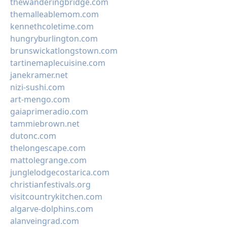
thewanderingbridge.com
themalleablemom.com
kennethcoletime.com
hungryburlington.com
brunswickatlongstown.com
tartinemaplecuisine.com
janekramer.net
nizi-sushi.com
art-mengo.com
gaiaprimeradio.com
tammiebrown.net
dutonc.com
thelongescape.com
mattolegrange.com
junglelodgecostarica.com
christianfestivals.org
visitcountrykitchen.com
algarve-dolphins.com
alanveingrad.com