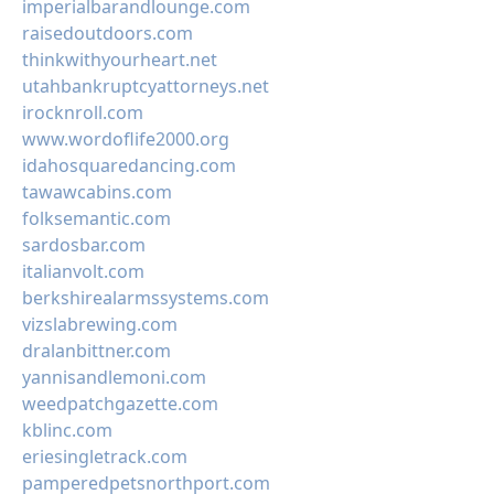
imperialbarandlounge.com
raisedoutdoors.com
thinkwithyourheart.net
utahbankruptcyattorneys.net
irocknroll.com
www.wordoflife2000.org
idahosquaredancing.com
tawawcabins.com
folksemantic.com
sardosbar.com
italianvolt.com
berkshirealarmssystems.com
vizslabrewing.com
dralanbittner.com
yannisandlemoni.com
weedpatchgazette.com
kblinc.com
eriesingletrack.com
pamperedpetsnorthport.com