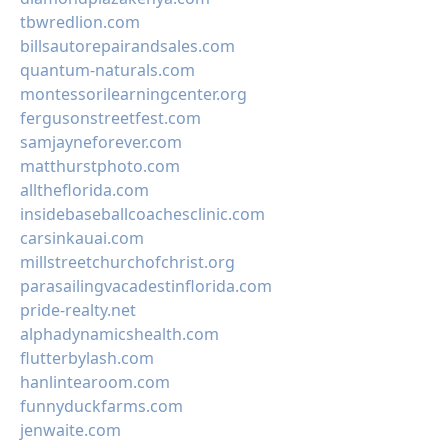
tbwredlion.com
billsautorepairandsales.com
quantum-naturals.com
montessorilearningcenter.org
fergusonstreetfest.com
samjayneforever.com
matthurstphoto.com
alltheflorida.com
insidebaseballcoachesclinic.com
carsinkauai.com
millstreetchurchofchrist.org
parasailingvacadestinflorida.com
pride-realty.net
alphadynamicshealth.com
flutterbylash.com
hanlintearoom.com
funnyduckfarms.com
jenwaite.com