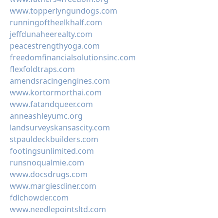
www.topperlyngundogs.com
runningoftheelkhalf.com
jeffdunaheerealty.com
peacestrengthyoga.com
freedomfinancialsolutionsinc.com
flexfoldtraps.com
amendsracingengines.com
www.kortormorthai.com
www.fatandqueer.com
anneashleyumc.org
landsurveyskansascity.com
stpauldeckbuilders.com
footingsunlimited.com
runsnoqualmie.com
www.docsdrugs.com
www.margiesdiner.com
fdlchowder.com
www.needlepointsltd.com