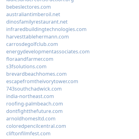
bebeslectores.com
australiantimberoil.net
dinosfamilyrestaurant.net
infraredbuildingtechnologies.com
harvesttablehermann.com
carrosdegolfclub.com
energydevelopmentassociates.com
floraandfarmer.com
s3fsolutions.com
brevardbeachhomes.com
escapefromtheivorytower.com
743southchadwick.com
india-northeast.com
roofing-palmbeach.com
dontfightthefuture.com
arnoldhomesltd.com
coloredpencilcentral.com
cliftonfilmfest.com