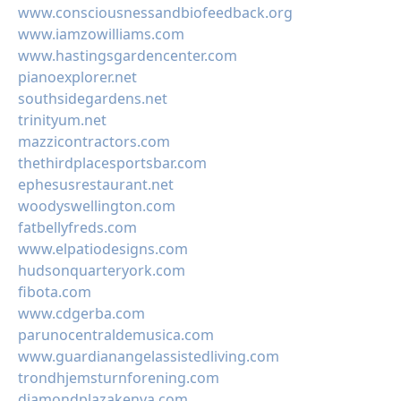
www.consciousnessandbiofeedback.org
www.iamzowilliams.com
www.hastingsgardencenter.com
pianoexplorer.net
southsidegardens.net
trinityum.net
mazzicontractors.com
thethirdplacesportsbar.com
ephesusrestaurant.net
woodyswellington.com
fatbellyfreds.com
www.elpatiodesigns.com
hudsonquarteryork.com
fibota.com
www.cdgerba.com
parunocentraldemusica.com
www.guardianangelassistedliving.com
trondhjemsturnforening.com
diamondplazakenya.com