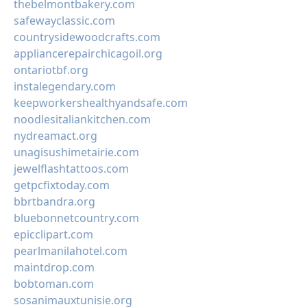
thebelmontbakery.com
safewayclassic.com
countrysidewoodcrafts.com
appliancerepairchicagoil.org
ontariotbf.org
instalegendary.com
keepworkershealthyandsafe.com
noodlesitaliankitchen.com
nydreamact.org
unagisushimetairie.com
jewelflashtattoos.com
getpcfixtoday.com
bbrtbandra.org
bluebonnetcountry.com
epicclipart.com
pearlmanilahotel.com
maintdrop.com
bobtoman.com
sosanimauxtunisie.org