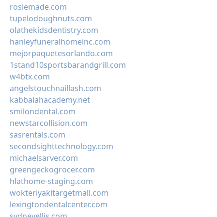
rosiemade.com
tupelodoughnuts.com
olathekidsdentistry.com
hanleyfuneralhomeinc.com
mejorpaquetesorlando.com
1stand10sportsbarandgrill.com
w4btx.com
angelstouchnaillash.com
kabbalahacademy.net
smilondental.com
newstarcollision.com
sasrentals.com
secondsighttechnology.com
michaelsarver.com
greengeckogrocer.com
hlathome-staging.com
wokteriyakitargetmall.com
lexingtondentalcenter.com
sydneyellis.com