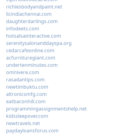
richiesbodyandpaint.net
licindiachennai.com
daughterdarlings.com
infodeets.com
hotsalsainteractive.com
serenitysalonanddayspa.org
cedarcafeonline.com
acfurnituregiant.com
undertenminutes.com
omnivere.com
rasadantips.com
newtimbuktu.com
altronicsmfg.com
eatbaconhill.com
programmingassignmentshelp.net
kidssleepover.com
newtravels.net
paydayloansforus.com