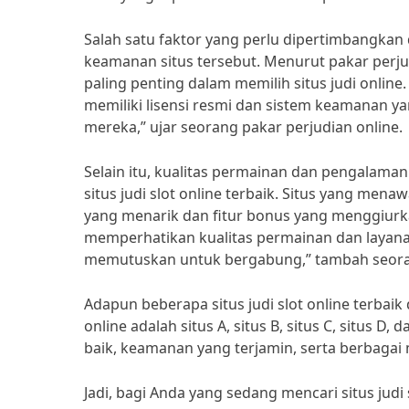
Salah satu faktor yang perlu dipertimbangkan d
keamanan situs tersebut. Menurut pakar perj
paling penting dalam memilih situs judi onlin
memiliki lisensi resmi dan sistem keamanan y
mereka,” ujar seorang pakar perjudian online.
Selain itu, kualitas permainan dan pengalam
situs judi slot online terbaik. Situs yang me
yang menarik dan fitur bonus yang menggiurka
memperhatikan kualitas permainan dan layanan
memutuskan untuk bergabung,” tambah seorang
Adapun beberapa situs judi slot online terbai
online adalah situs A, situs B, situs C, situs D, 
baik, keamanan yang terjamin, serta berbaga
Jadi, bagi Anda yang sedang mencari situs judi