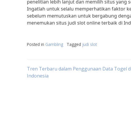
penelitian lebih lanjut dan memilih situs yan
Ingatlah untuk selalu memperhatikan faktor 
sebelum memutuskan untuk bergabung dengan 
menemukan situs judi slot online terbaik di 
Posted in
Gambling
Tagged
judi slot
Post
Tren Terbaru dalam Penggunaan Data Togel d
Indonesia
navigation