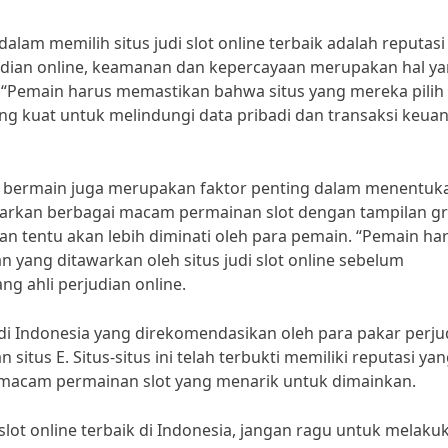
alam memilih situs judi slot online terbaik adalah reputasi
udian online, keamanan dan kepercayaan merupakan hal y
e. “Pemain harus memastikan bahwa situs yang mereka pilih
ang kuat untuk melindungi data pribadi dan transaksi keua
an bermain juga merupakan faktor penting dalam menentuk
nawarkan berbagai macam permainan slot dengan tampilan gr
n tentu akan lebih diminati oleh para pemain. “Pemain ha
 yang ditawarkan oleh situs judi slot online sebelum
 ahli perjudian online.
k di Indonesia yang direkomendasikan oleh para pakar perju
dan situs E. Situs-situs ini telah terbukti memiliki reputasi ya
i macam permainan slot yang menarik untuk dimainkan.
 slot online terbaik di Indonesia, jangan ragu untuk melaku