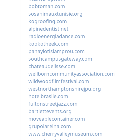
bobtoman.com
sosanimauxtunisie.org
kogroofing.com
alpinedentist.net
radioenergiadance.com
kookotheek.com
panayiotislamprou.com
southcampusgateway.com
chateaudelisse.com
wellborncommunityassociation.com
wildwoodfilmfestival.com
westnorthamptonshirejpu.org
hotelbrasile.com
fultonstreetjazz.com
bartlettevents.org
moveablecontainer.com
grupolareina.com
www.cherryvalleymuseum.com