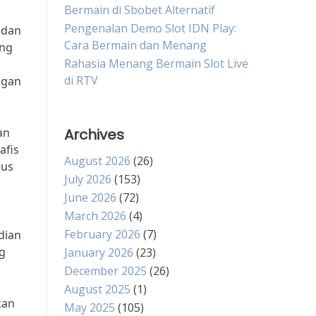
Bermain di Sbobet Alternatif
Pengenalan Demo Slot IDN Play:
 dan
Cara Bermain dan Menang
ang
Rahasia Menang Bermain Slot Live
di RTV
ngan
an
Archives
afis
August 2026
(26)
rus
July 2026
(153)
June 2026
(72)
March 2026
(4)
February 2026
(7)
dian
ng
January 2026
(23)
December 2025
(26)
August 2025
(1)
kan
May 2025
(105)