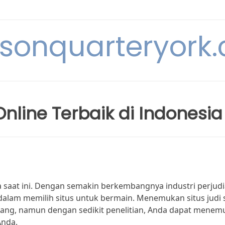
sonquarteryork
 Online Terbaik di Indonesia
esia saat ini. Dengan semakin berkembangnya industri perjud
if dalam memilih situs untuk bermain. Menemukan situs judi 
ntang, namun dengan sedikit penelitian, Anda dapat mene
Anda.