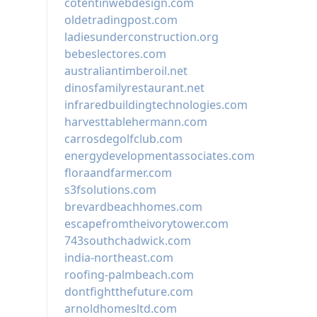
cotentinwebdesign.com
oldetradingpost.com
ladiesunderconstruction.org
bebeslectores.com
australiantimberoil.net
dinosfamilyrestaurant.net
infraredbuildingtechnologies.com
harvesttablehermann.com
carrosdegolfclub.com
energydevelopmentassociates.com
floraandfarmer.com
s3fsolutions.com
brevardbeachhomes.com
escapefromtheivorytower.com
743southchadwick.com
india-northeast.com
roofing-palmbeach.com
dontfightthefuture.com
arnoldhomesltd.com