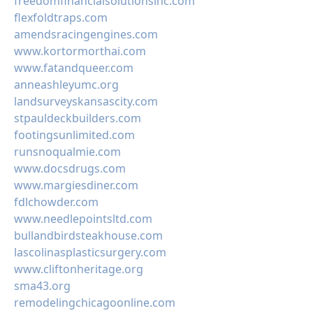
freedomfinancialsolutionsinc.com
flexfoldtraps.com
amendsracingengines.com
www.kortormorthai.com
www.fatandqueer.com
anneashleyumc.org
landsurveyskansascity.com
stpauldeckbuilders.com
footingsunlimited.com
runsnoqualmie.com
www.docsdrugs.com
www.margiesdiner.com
fdlchowder.com
www.needlepointsltd.com
bullandbirdsteakhouse.com
lascolinasplasticsurgery.com
www.cliftonheritage.org
sma43.org
remodelingchicagoonline.com