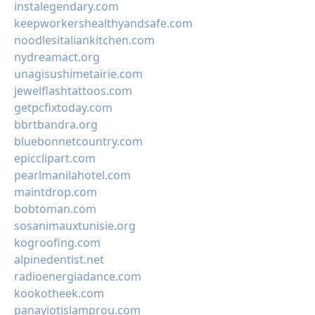
instalegendary.com
keepworkershealthyandsafe.com
noodlesitaliankitchen.com
nydreamact.org
unagisushimetairie.com
jewelflashtattoos.com
getpcfixtoday.com
bbrtbandra.org
bluebonnetcountry.com
epicclipart.com
pearlmanilahotel.com
maintdrop.com
bobtoman.com
sosanimauxtunisie.org
kogroofing.com
alpinedentist.net
radioenergiadance.com
kookotheek.com
panayiotislamprou.com