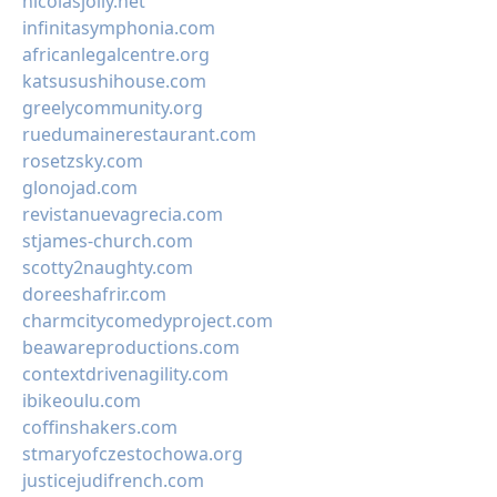
nicolasjolly.net
infinitasymphonia.com
africanlegalcentre.org
katsusushihouse.com
greelycommunity.org
ruedumainerestaurant.com
rosetzsky.com
glonojad.com
revistanuevagrecia.com
stjames-church.com
scotty2naughty.com
doreeshafrir.com
charmcitycomedyproject.com
beawareproductions.com
contextdrivenagility.com
ibikeoulu.com
coffinshakers.com
stmaryofczestochowa.org
justicejudifrench.com