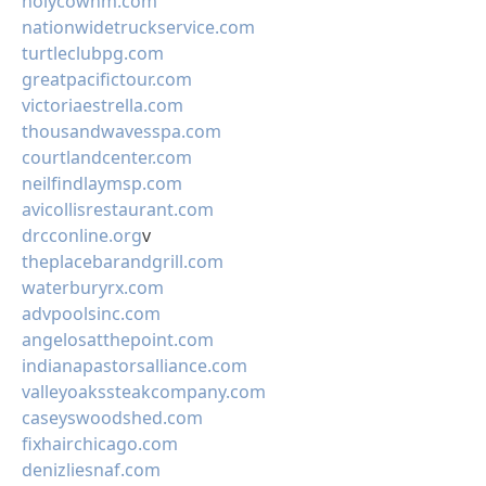
holycownm.com
nationwidetruckservice.com
turtleclubpg.com
greatpacifictour.com
victoriaestrella.com
thousandwavesspa.com
courtlandcenter.com
neilfindlaymsp.com
avicollisrestaurant.com
drcconline.org
v
theplacebarandgrill.com
waterburyrx.com
advpoolsinc.com
angelosatthepoint.com
indianapastorsalliance.com
valleyoakssteakcompany.com
caseyswoodshed.com
fixhairchicago.com
denizliesnaf.com