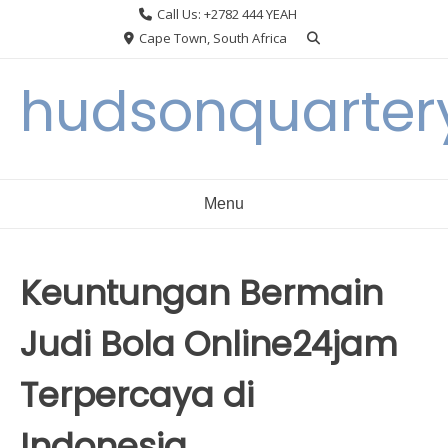
Skip
Call Us: +2782 444 YEAH
to
Cape Town, South Africa
content
hudsonquarter
Menu
Keuntungan Bermain
Judi Bola Online24jam
Terpercaya di
Indonesia