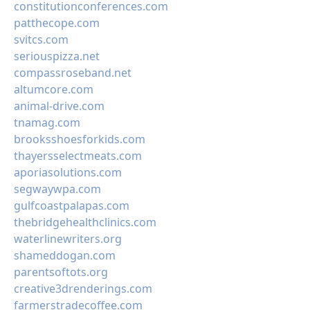
constitutionconferences.com
patthecope.com
svitcs.com
seriouspizza.net
compassroseband.net
altumcore.com
animal-drive.com
tnamag.com
brooksshoesforkids.com
thayersselectmeats.com
aporiasolutions.com
segwaywpa.com
gulfcoastpalapas.com
thebridgehealthclinics.com
waterlinewriters.org
shameddogan.com
parentsoftots.org
creative3drenderings.com
farmerstradecoffee.com