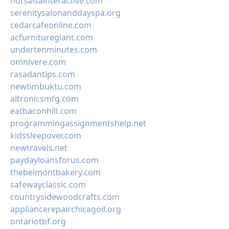
hotsalsainteractive.com
serenitysalonanddayspa.org
cedarcafeonline.com
acfurnituregiant.com
undertenminutes.com
omnivere.com
rasadantips.com
newtimbuktu.com
altronicsmfg.com
eatbaconhill.com
programmingassignmentshelp.net
kidssleepover.com
newtravels.net
paydayloansforus.com
thebelmontbakery.com
safewayclassic.com
countrysidewoodcrafts.com
appliancerepairchicagoil.org
ontariotbf.org