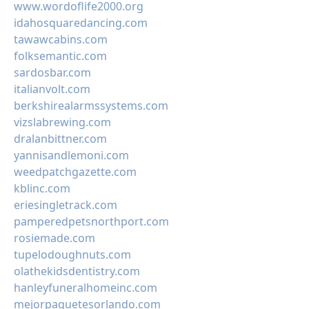
www.wordoflife2000.org
idahosquaredancing.com
tawawcabins.com
folksemantic.com
sardosbar.com
italianvolt.com
berkshirealarmssystems.com
vizslabrewing.com
dralanbittner.com
yannisandlemoni.com
weedpatchgazette.com
kblinc.com
eriesingletrack.com
pamperedpetsnorthport.com
rosiemade.com
tupelodoughnuts.com
olathekidsdentistry.com
hanleyfuneralhomeinc.com
mejorpaquetesorlando.com