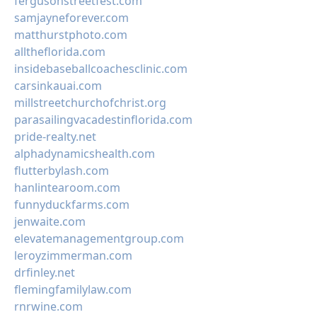
fergusonstreetfest.com
samjayneforever.com
matthurstphoto.com
alltheflorida.com
insidebaseballcoachesclinic.com
carsinkauai.com
millstreetchurchofchrist.org
parasailingvacadestinflorida.com
pride-realty.net
alphadynamicshealth.com
flutterbylash.com
hanlintearoom.com
funnyduckfarms.com
jenwaite.com
elevatemanagementgroup.com
leroyzimmerman.com
drfinley.net
flemingfamilylaw.com
rnrwine.com