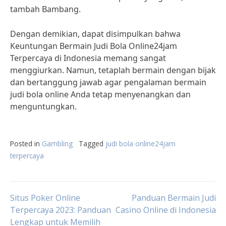
tambah Bambang.
Dengan demikian, dapat disimpulkan bahwa
Keuntungan Bermain Judi Bola Online24jam
Terpercaya di Indonesia memang sangat
menggiurkan. Namun, tetaplah bermain dengan bijak
dan bertanggung jawab agar pengalaman bermain
judi bola online Anda tetap menyenangkan dan
menguntungkan.
Posted in
Gambling
Tagged
judi bola online24jam
terpercaya
Post
Situs Poker Online
Panduan Bermain Judi
Terpercaya 2023: Panduan
Casino Online di Indonesia
Lengkap untuk Memilih