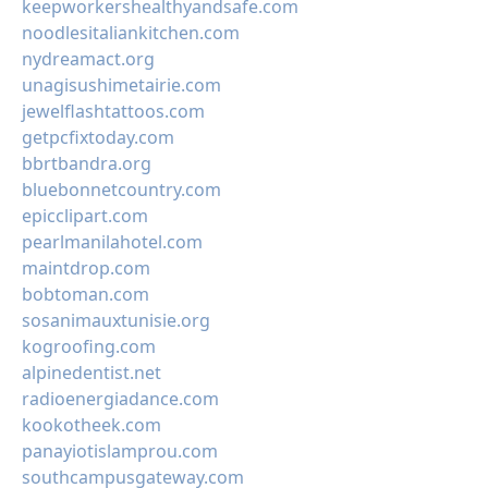
keepworkershealthyandsafe.com
noodlesitaliankitchen.com
nydreamact.org
unagisushimetairie.com
jewelflashtattoos.com
getpcfixtoday.com
bbrtbandra.org
bluebonnetcountry.com
epicclipart.com
pearlmanilahotel.com
maintdrop.com
bobtoman.com
sosanimauxtunisie.org
kogroofing.com
alpinedentist.net
radioenergiadance.com
kookotheek.com
panayiotislamprou.com
southcampusgateway.com