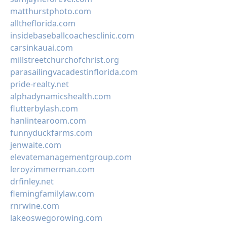
matthurstphoto.com
alltheflorida.com
insidebaseballcoachesclinic.com
carsinkauai.com
millstreetchurchofchrist.org
parasailingvacadestinflorida.com
pride-realty.net
alphadynamicshealth.com
flutterbylash.com
hanlintearoom.com
funnyduckfarms.com
jenwaite.com
elevatemanagementgroup.com
leroyzimmerman.com
drfinley.net
flemingfamilylaw.com
rnrwine.com
lakeoswegorowing.com