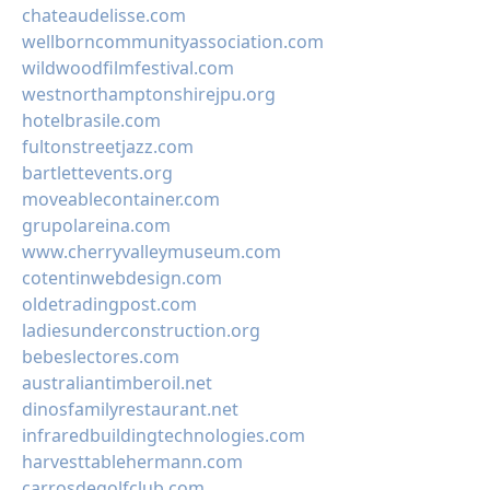
chateaudelisse.com
wellborncommunityassociation.com
wildwoodfilmfestival.com
westnorthamptonshirejpu.org
hotelbrasile.com
fultonstreetjazz.com
bartlettevents.org
moveablecontainer.com
grupolareina.com
www.cherryvalleymuseum.com
cotentinwebdesign.com
oldetradingpost.com
ladiesunderconstruction.org
bebeslectores.com
australiantimberoil.net
dinosfamilyrestaurant.net
infraredbuildingtechnologies.com
harvesttablehermann.com
carrosdegolfclub.com