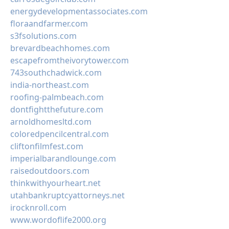
energydevelopmentassociates.com
floraandfarmer.com
s3fsolutions.com
brevardbeachhomes.com
escapefromtheivorytower.com
743southchadwick.com
india-northeast.com
roofing-palmbeach.com
dontfightthefuture.com
arnoldhomesltd.com
coloredpencilcentral.com
cliftonfilmfest.com
imperialbarandlounge.com
raisedoutdoors.com
thinkwithyourheart.net
utahbankruptcyattorneys.net
irocknroll.com
www.wordoflife2000.org