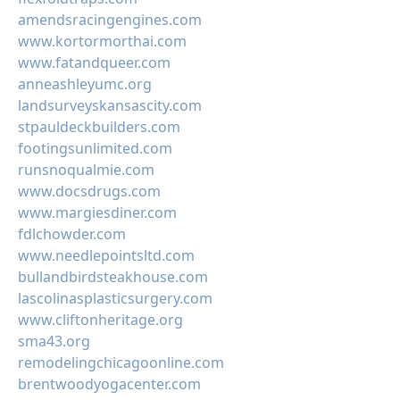
amendsracingengines.com
www.kortormorthai.com
www.fatandqueer.com
anneashleyumc.org
landsurveyskansascity.com
stpauldeckbuilders.com
footingsunlimited.com
runsnoqualmie.com
www.docsdrugs.com
www.margiesdiner.com
fdlchowder.com
www.needlepointsltd.com
bullandbirdsteakhouse.com
lascolinasplasticsurgery.com
www.cliftonheritage.org
sma43.org
remodelingchicagoonline.com
brentwoodyogacenter.com