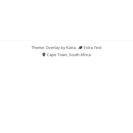
Theme: Overlay by
Kaira
.
Extra Text
Cape Town, South Africa