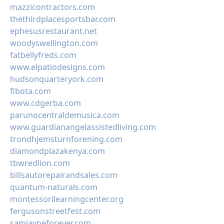
mazzicontractors.com
thethirdplacesportsbar.com
ephesusrestaurant.net
woodyswellington.com
fatbellyfreds.com
www.elpatiodesigns.com
hudsonquarteryork.com
fibota.com
www.cdgerba.com
parunocentraldemusica.com
www.guardianangelassistedliving.com
trondhjemsturnforening.com
diamondplazakenya.com
tbwredlion.com
billsautorepairandsales.com
quantum-naturals.com
montessorilearningcenter.org
fergusonstreetfest.com
samjayneforever.com