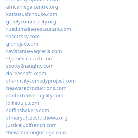
africanlegalcentre.org
katsusushihouse.com
greelycommunity.org
ruedumainerestaurant.com
rosetzsky.com
glonojad.com
revistanuevagrecia.com
stjames-church.com
scotty2naughty.com
doreeshafrir.com
charmcitycomedyproject.com
beawareproductions.com
contextdrivenagility.com
ibikeoulu.com
coffinshakers.com
stmaryofczestochowa.org
justicejudifrench.com
thewanderingbridge.com