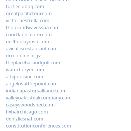
turtleclubpg.com
greatpacifictour.com
victoriaestrella.com
thousandwavesspa.com
courtlandcenter.com
neilfindlaymsp.com
avicollisrestaurant.com
drcconline.org
v
theplacebarandgrill.com
waterburyrx.com
advpoolsinc.com
angelosatthepoint.com
indianapastorsalliance.com
valleyoakssteakcompany.com
caseyswoodshed.com
fixhairchicago.com
denizliesnaf.com
constitutionconferences.com