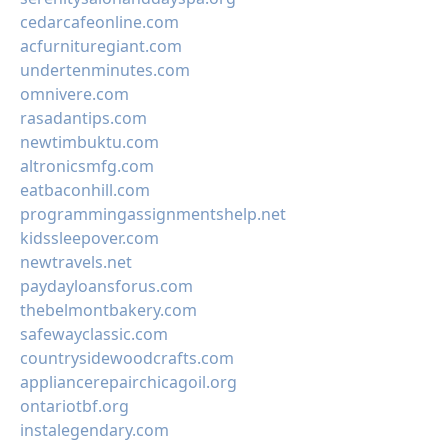
cedarcafeonline.com
acfurnituregiant.com
undertenminutes.com
omnivere.com
rasadantips.com
newtimbuktu.com
altronicsmfg.com
eatbaconhill.com
programmingassignmentshelp.net
kidssleepover.com
newtravels.net
paydayloansforus.com
thebelmontbakery.com
safewayclassic.com
countrysidewoodcrafts.com
appliancerepairchicagoil.org
ontariotbf.org
instalegendary.com