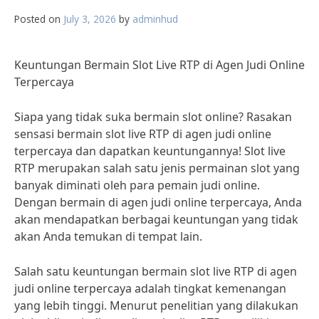
Posted on
July 3, 2026
by
adminhud
Keuntungan Bermain Slot Live RTP di Agen Judi Online
Terpercaya
Siapa yang tidak suka bermain slot online? Rasakan
sensasi bermain slot live RTP di agen judi online
terpercaya dan dapatkan keuntungannya! Slot live
RTP merupakan salah satu jenis permainan slot yang
banyak diminati oleh para pemain judi online.
Dengan bermain di agen judi online terpercaya, Anda
akan mendapatkan berbagai keuntungan yang tidak
akan Anda temukan di tempat lain.
Salah satu keuntungan bermain slot live RTP di agen
judi online terpercaya adalah tingkat kemenangan
yang lebih tinggi. Menurut penelitian yang dilakukan