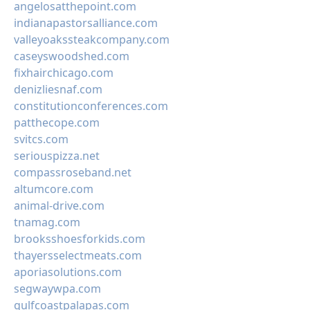
angelosatthepoint.com
indianapastorsalliance.com
valleyoakssteakcompany.com
caseyswoodshed.com
fixhairchicago.com
denizliesnaf.com
constitutionconferences.com
patthecope.com
svitcs.com
seriouspizza.net
compassroseband.net
altumcore.com
animal-drive.com
tnamag.com
brooksshoesforkids.com
thayersselectmeats.com
aporiasolutions.com
segwaywpa.com
gulfcoastpalapas.com