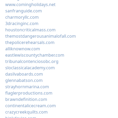
www.comingholidays.net
sanfranguide.com
charmoryllc.com
3dracinginc.com
houstoncriticalmass.com
themostdangerousanimalofall.com
thepolicerehearsals.com
alliknownow.com
eastlewiscountychamber.com
tribunalcontenciosobc.org
sloclassicalacademy.com
dasilvaboards.com
glennabatson.com
strayhornmarina.com
flaglerproductions.com
brawndefinition.com
continentalicecream.com
crazycreekquilts.com