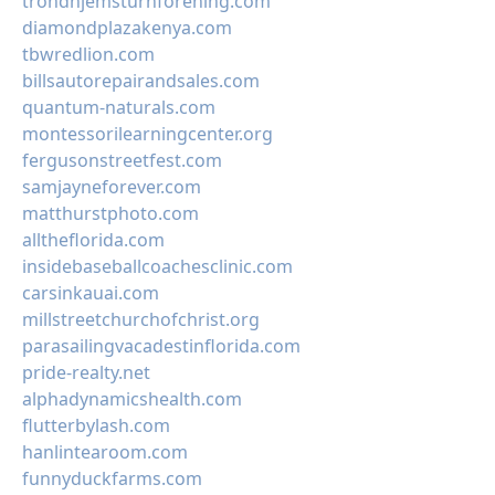
trondhjemsturnforening.com
diamondplazakenya.com
tbwredlion.com
billsautorepairandsales.com
quantum-naturals.com
montessorilearningcenter.org
fergusonstreetfest.com
samjayneforever.com
matthurstphoto.com
alltheflorida.com
insidebaseballcoachesclinic.com
carsinkauai.com
millstreetchurchofchrist.org
parasailingvacadestinflorida.com
pride-realty.net
alphadynamicshealth.com
flutterbylash.com
hanlintearoom.com
funnyduckfarms.com