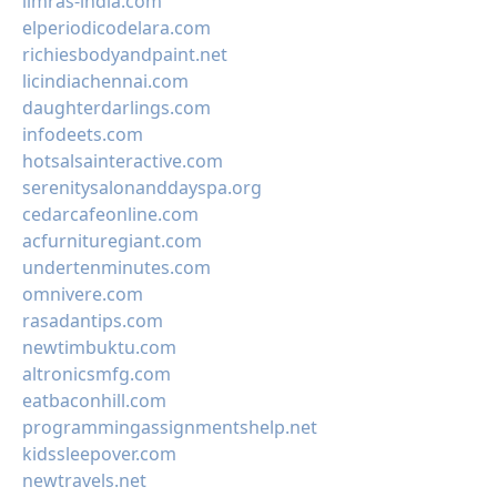
limras-india.com
elperiodicodelara.com
richiesbodyandpaint.net
licindiachennai.com
daughterdarlings.com
infodeets.com
hotsalsainteractive.com
serenitysalonanddayspa.org
cedarcafeonline.com
acfurnituregiant.com
undertenminutes.com
omnivere.com
rasadantips.com
newtimbuktu.com
altronicsmfg.com
eatbaconhill.com
programmingassignmentshelp.net
kidssleepover.com
newtravels.net