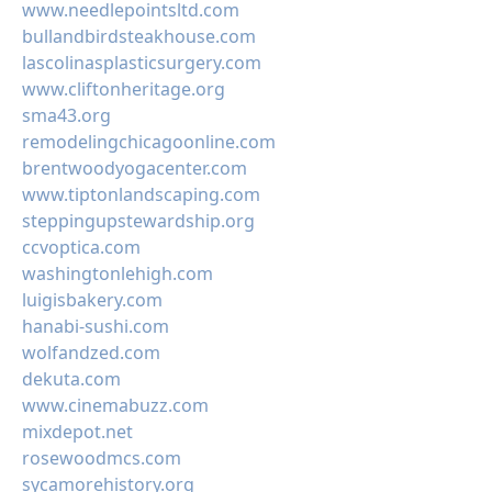
www.needlepointsltd.com
bullandbirdsteakhouse.com
lascolinasplasticsurgery.com
www.cliftonheritage.org
sma43.org
remodelingchicagoonline.com
brentwoodyogacenter.com
www.tiptonlandscaping.com
steppingupstewardship.org
ccvoptica.com
washingtonlehigh.com
luigisbakery.com
hanabi-sushi.com
wolfandzed.com
dekuta.com
www.cinemabuzz.com
mixdepot.net
rosewoodmcs.com
sycamorehistory.org