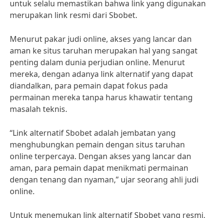
untuk selalu memastikan bahwa link yang digunakan
merupakan link resmi dari Sbobet.
Menurut pakar judi online, akses yang lancar dan
aman ke situs taruhan merupakan hal yang sangat
penting dalam dunia perjudian online. Menurut
mereka, dengan adanya link alternatif yang dapat
diandalkan, para pemain dapat fokus pada
permainan mereka tanpa harus khawatir tentang
masalah teknis.
“Link alternatif Sbobet adalah jembatan yang
menghubungkan pemain dengan situs taruhan
online terpercaya. Dengan akses yang lancar dan
aman, para pemain dapat menikmati permainan
dengan tenang dan nyaman,” ujar seorang ahli judi
online.
Untuk menemukan link alternatif Sbobet yang resmi,