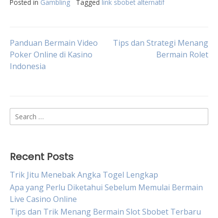
Posted in
Gambling
Tagged
link sbobet alternatif
Post
Panduan Bermain Video
Tips dan Strategi Menang
Poker Online di Kasino
Bermain Rolet
Indonesia
navigation
Search
for:
Recent Posts
Trik Jitu Menebak Angka Togel Lengkap
Apa yang Perlu Diketahui Sebelum Memulai Bermain
Live Casino Online
Tips dan Trik Menang Bermain Slot Sbobet Terbaru