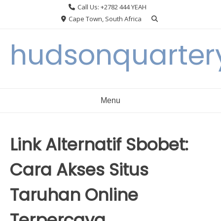
Skip
Call Us: +2782 444 YEAH
to
Cape Town, South Africa
content
hudsonquarter
Menu
Link Alternatif Sbobet:
Cara Akses Situs
Taruhan Online
Terpercaya