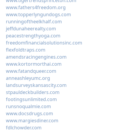
www.tigertrendsprinceton.com
www.fathers4freedom.org
www.topperlyngundogs.com
runningoftheelkhalf.com
jeffdunaheerealty.com
peacestrengthyoga.com
freedomfinancialsolutionsinc.com
flexfoldtraps.com
amendsracingengines.com
www.kortormorthai.com
www.fatandqueer.com
anneashleyumc.org
landsurveyskansascity.com
stpauldeckbuilders.com
footingsunlimited.com
runsnoqualmie.com
www.docsdrugs.com
www.margiesdiner.com
fdlchowder.com