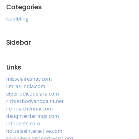
Categories
Gambling
Sidebar
Links
missclaireshay.com
limras-india.com
elperiodicodelara.com
richiesbodyandpaint.net
licindiachennai.com
daughterdarlings.com
infodeets.com
hotsalsainteractive.com
serenitysalonanddayspa.org