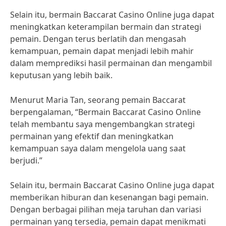
Selain itu, bermain Baccarat Casino Online juga dapat
meningkatkan keterampilan bermain dan strategi
pemain. Dengan terus berlatih dan mengasah
kemampuan, pemain dapat menjadi lebih mahir
dalam memprediksi hasil permainan dan mengambil
keputusan yang lebih baik.
Menurut Maria Tan, seorang pemain Baccarat
berpengalaman, “Bermain Baccarat Casino Online
telah membantu saya mengembangkan strategi
permainan yang efektif dan meningkatkan
kemampuan saya dalam mengelola uang saat
berjudi.”
Selain itu, bermain Baccarat Casino Online juga dapat
memberikan hiburan dan kesenangan bagi pemain.
Dengan berbagai pilihan meja taruhan dan variasi
permainan yang tersedia, pemain dapat menikmati