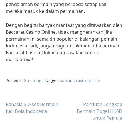
pengalaman bermain yang berbeda setiap kali
mereka masuk ke dalam permainan.
Dengan begitu banyak manfaat yang ditawarkan oleh
Baccarat Casino Online, tidak mengherankan jika
permainan ini semakin populer di kalangan pemain
Indonesia. Jadi, jangan ragu untuk mencoba bermain
Baccarat Casino Online dan rasakan sendiri
manfaatnya!
Posted in
Gambling
Tagged
baccarat casino online
Post
Rahasia Sukses Bermain
Panduan Lengkap
Judi Bola Indonesia
Bermain Togel HK6D
untuk Pemula
navigation