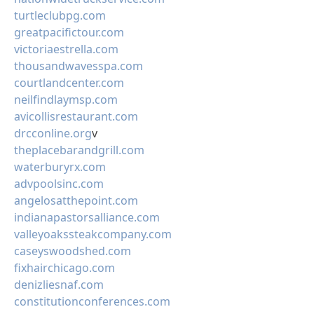
turtleclubpg.com
greatpacifictour.com
victoriaestrella.com
thousandwavesspa.com
courtlandcenter.com
neilfindlaymsp.com
avicollisrestaurant.com
drcconline.org
v
theplacebarandgrill.com
waterburyrx.com
advpoolsinc.com
angelosatthepoint.com
indianapastorsalliance.com
valleyoakssteakcompany.com
caseyswoodshed.com
fixhairchicago.com
denizliesnaf.com
constitutionconferences.com