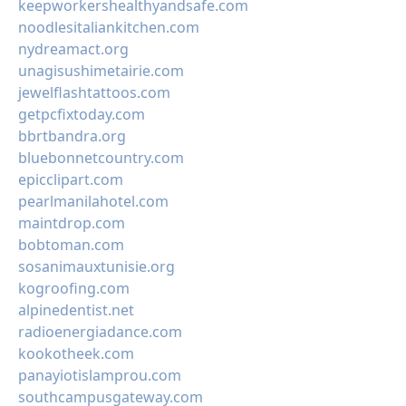
keepworkershealthyandsafe.com
noodlesitaliankitchen.com
nydreamact.org
unagisushimetairie.com
jewelflashtattoos.com
getpcfixtoday.com
bbrtbandra.org
bluebonnetcountry.com
epicclipart.com
pearlmanilahotel.com
maintdrop.com
bobtoman.com
sosanimauxtunisie.org
kogroofing.com
alpinedentist.net
radioenergiadance.com
kookotheek.com
panayiotislamprou.com
southcampusgateway.com