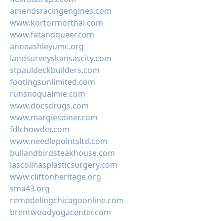
amendsracingengines.com
www.kortormorthai.com
www.fatandqueer.com
anneashleyumc.org
landsurveyskansascity.com
stpauldeckbuilders.com
footingsunlimited.com
runsnoqualmie.com
www.docsdrugs.com
www.margiesdiner.com
fdlchowder.com
www.needlepointsltd.com
bullandbirdsteakhouse.com
lascolinasplasticsurgery.com
www.cliftonheritage.org
sma43.org
remodelingchicagoonline.com
brentwoodyogacenter.com