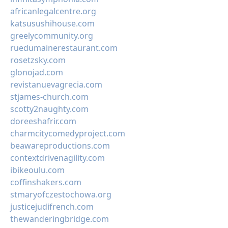
africanlegalcentre.org
katsusushihouse.com
greelycommunity.org
ruedumainerestaurant.com
rosetzsky.com
glonojad.com
revistanuevagrecia.com
stjames-church.com
scotty2naughty.com
doreeshafrir.com
charmcitycomedyproject.com
beawareproductions.com
contextdrivenagility.com
ibikeoulu.com
coffinshakers.com
stmaryofczestochowa.org
justicejudifrench.com
thewanderingbridge.com