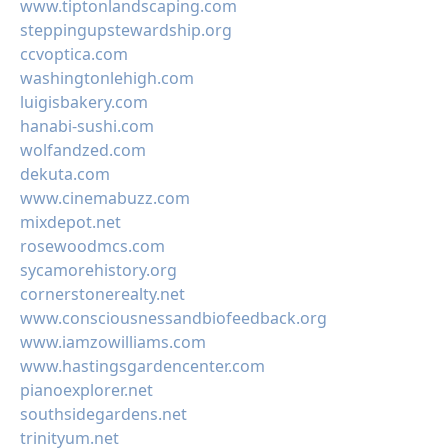
www.tiptonlandscaping.com
steppingupstewardship.org
ccvoptica.com
washingtonlehigh.com
luigisbakery.com
hanabi-sushi.com
wolfandzed.com
dekuta.com
www.cinemabuzz.com
mixdepot.net
rosewoodmcs.com
sycamorehistory.org
cornerstonerealty.net
www.consciousnessandbiofeedback.org
www.iamzowilliams.com
www.hastingsgardencenter.com
pianoexplorer.net
southsidegardens.net
trinityum.net