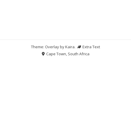
Theme: Overlay by
Kaira
.
Extra Text
Cape Town, South Africa