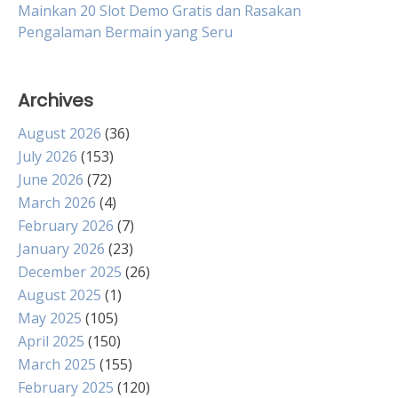
Mainkan 20 Slot Demo Gratis dan Rasakan
Pengalaman Bermain yang Seru
Archives
August 2026
(36)
July 2026
(153)
June 2026
(72)
March 2026
(4)
February 2026
(7)
January 2026
(23)
December 2025
(26)
August 2025
(1)
May 2025
(105)
April 2025
(150)
March 2025
(155)
February 2025
(120)