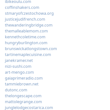
ibikeoulu.com
coffinshakers.com
stmaryofczestochowa.org
justicejudifrench.com
thewanderingbridge.com
themalleablemom.com
kennethcoletime.com
hungryburlington.com
brunswickatlongstown.com
tartinemaplecuisine.com
janekramer.net
nizi-sushi.com
art-mengo.com
gaiaprimeradio.com
tammiebrown.net
dutonc.com
thelongescape.com
mattolegrange.com
junglelodgecostarica.com