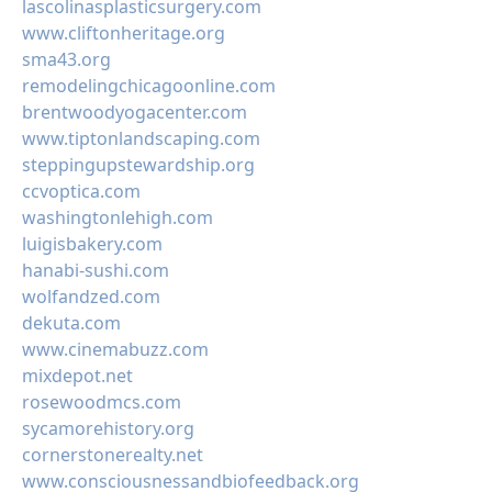
lascolinasplasticsurgery.com
www.cliftonheritage.org
sma43.org
remodelingchicagoonline.com
brentwoodyogacenter.com
www.tiptonlandscaping.com
steppingupstewardship.org
ccvoptica.com
washingtonlehigh.com
luigisbakery.com
hanabi-sushi.com
wolfandzed.com
dekuta.com
www.cinemabuzz.com
mixdepot.net
rosewoodmcs.com
sycamorehistory.org
cornerstonerealty.net
www.consciousnessandbiofeedback.org