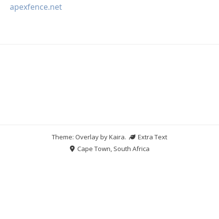
apexfence.net
Theme: Overlay by
Kaira
.
Extra Text
Cape Town, South Africa