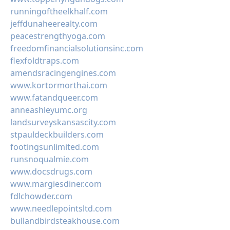
runningoftheelkhalf.com
jeffdunaheerealty.com
peacestrengthyoga.com
freedomfinancialsolutionsinc.com
flexfoldtraps.com
amendsracingengines.com
www.kortormorthai.com
www.fatandqueer.com
anneashleyumc.org
landsurveyskansascity.com
stpauldeckbuilders.com
footingsunlimited.com
runsnoqualmie.com
www.docsdrugs.com
www.margiesdiner.com
fdlchowder.com
www.needlepointsltd.com
bullandbirdsteakhouse.com