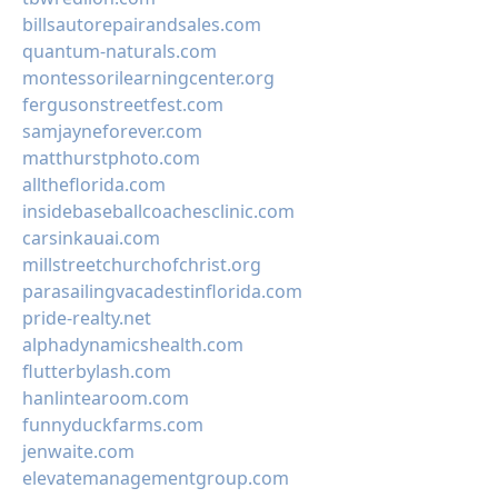
billsautorepairandsales.com
quantum-naturals.com
montessorilearningcenter.org
fergusonstreetfest.com
samjayneforever.com
matthurstphoto.com
alltheflorida.com
insidebaseballcoachesclinic.com
carsinkauai.com
millstreetchurchofchrist.org
parasailingvacadestinflorida.com
pride-realty.net
alphadynamicshealth.com
flutterbylash.com
hanlintearoom.com
funnyduckfarms.com
jenwaite.com
elevatemanagementgroup.com