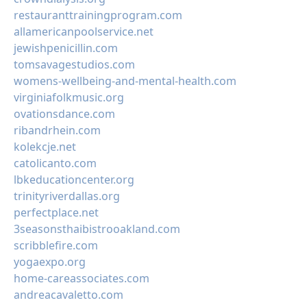
restauranttrainingprogram.com
allamericanpoolservice.net
jewishpenicillin.com
tomsavagestudios.com
womens-wellbeing-and-mental-health.com
virginiafolkmusic.org
ovationsdance.com
ribandrhein.com
kolekcje.net
catolicanto.com
lbkeducationcenter.org
trinityriverdallas.org
perfectplace.net
3seasonsthaibistrooakland.com
scribblefire.com
yogaexpo.org
home-careassociates.com
andreacavaletto.com