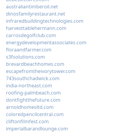
australiantimberoil.net
dinosfamilyrestaurant.net
infraredbuildingtechnologies.com
harvesttablehermann.com
carrosdegolfclub.com
energydevelopmentassociates.com
floraandfarmer.com
s3fsolutions.com
brevardbeachhomes.com
escapefromtheivorytower.com
743southchadwick.com
india-northeast.com
roofing-palmbeach.com
dontfightthefuture.com
arnoldhomesltd.com
coloredpencilcentral.com
cliftonfilmfest.com
imperialbarandlounge.com