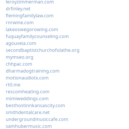
leroyzimmerman.com
drfinley.net
flemingfamilylaw.com
rnrwine.com
lakeoswegorowing.com
fuquayfamilycounseling.com
agouveia.com
secondbaptistchurchofolathe.org
mymseo.org
chhpac.com
dharmadogtraining.com
motionaudiotx.com
rttl.me
rescomheating.com
mimiweddings.com
besthostinnkansascity.com
smithdentalcare.net
undergroundmusiccafe.com
samhubermusic.com