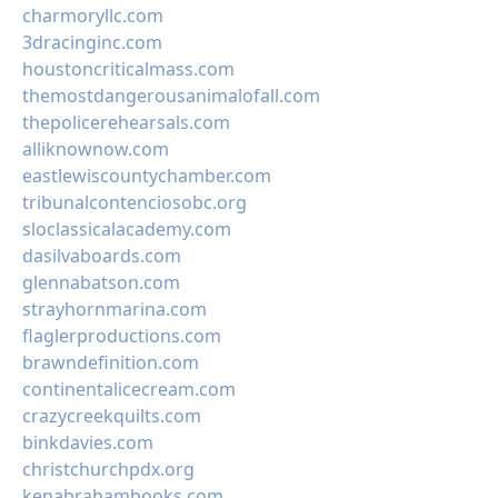
charmoryllc.com
3dracinginc.com
houstoncriticalmass.com
themostdangerousanimalofall.com
thepolicerehearsals.com
alliknownow.com
eastlewiscountychamber.com
tribunalcontenciosobc.org
sloclassicalacademy.com
dasilvaboards.com
glennabatson.com
strayhornmarina.com
flaglerproductions.com
brawndefinition.com
continentalicecream.com
crazycreekquilts.com
binkdavies.com
christchurchpdx.org
kenabrahambooks.com