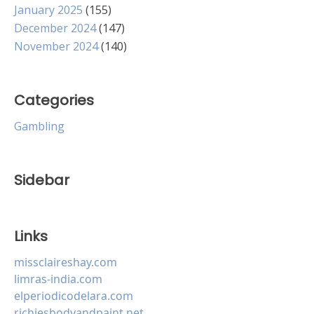
January 2025
(155)
December 2024
(147)
November 2024
(140)
Categories
Gambling
Sidebar
Links
missclaireshay.com
limras-india.com
elperiodicodelara.com
richiesbodyandpaint.net