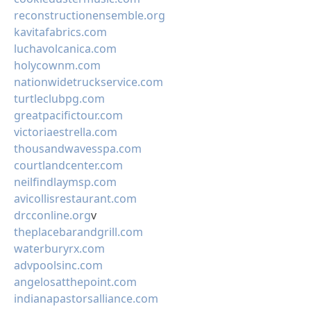
reconstructionensemble.org
kavitafabrics.com
luchavolcanica.com
holycownm.com
nationwidetruckservice.com
turtleclubpg.com
greatpacifictour.com
victoriaestrella.com
thousandwavesspa.com
courtlandcenter.com
neilfindlaymsp.com
avicollisrestaurant.com
drcconline.org
v
theplacebarandgrill.com
waterburyrx.com
advpoolsinc.com
angelosatthepoint.com
indianapastorsalliance.com