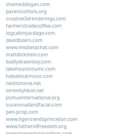
shameddogan.com
parentsoftots.org
creative3drenderings.com
farmerstradecoffee.com
logcabinyardage.com
davidboers.com
www.imobetachat.com
mattdickstein.com
badlydrawntoy.com
lakehoustonumc.com
habakkukmusic.com
nexttonone.net
serenityhbot.net
joshuainternational.org
susansnailandfacial.com
pen-prop.com
www.tigertrendsprinceton.com
www.fathers4freedom.org
www.topperlyngundogs.com