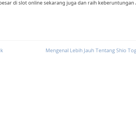
esar di slot online sekarang juga dan raih keberuntungan
ik
Mengenal Lebih Jauh Tentang Shio Tog