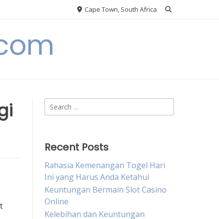
Cape Town, South Africa
.com
Search
gi
for:
Recent Posts
Rahasia Kemenangan Togel Hari
Ini yang Harus Anda Ketahui
Keuntungan Bermain Slot Casino
Online
t
Kelebihan dan Keuntungan