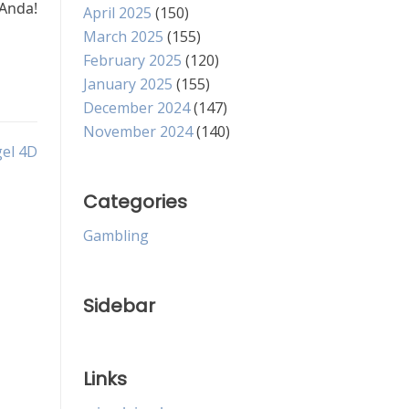
 Anda!
April 2025
(150)
March 2025
(155)
February 2025
(120)
January 2025
(155)
December 2024
(147)
November 2024
(140)
el 4D
Categories
Gambling
Sidebar
Links