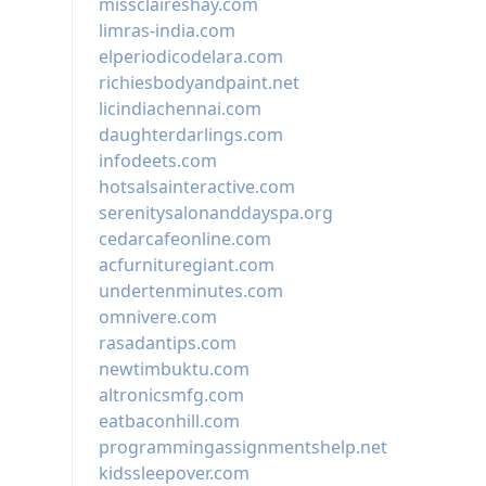
missclaireshay.com
limras-india.com
elperiodicodelara.com
richiesbodyandpaint.net
licindiachennai.com
daughterdarlings.com
infodeets.com
hotsalsainteractive.com
serenitysalonanddayspa.org
cedarcafeonline.com
acfurnituregiant.com
undertenminutes.com
omnivere.com
rasadantips.com
newtimbuktu.com
altronicsmfg.com
eatbaconhill.com
programmingassignmentshelp.net
kidssleepover.com