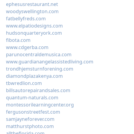
ephesusrestaurant.net
woodyswellington.com
fatbellyfreds.com
www.elpatiodesigns.com
hudsonquarteryork.com
fibota.com
www.cdgerba.com
parunocentraldemusica.com
www.guardianangelassistedliving.com
trondhjemsturnforening.com
diamondplazakenya.com
tbwredlion.com
billsautorepairandsales.com
quantum-naturals.com
montessorilearningcenter.org
fergusonstreetfest.com
samjayneforever.com
matthurstphoto.com
alltheflorida.com