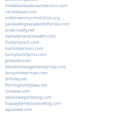
insidebaseballcoachesclinic.com
carsinkauai.com
millstreetchurchofchrist.org
parasailingvacadestinflorida.com
pride-realty.net
alphadynamicshealth.com
flutterbylash.com
hanlintearoom.com
funnyduckfarms.com
jenwaite.com
elevatemanagementgroup.com
leroyzimmerman.com
drfinley.net
flemingfamilylaw.com
rnrwine.com
lakeoswegorowing.com
fuquayfamilycounseling.com
agouveia.com