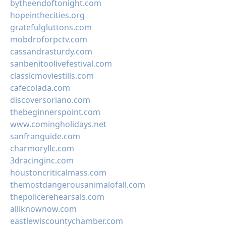
bytheendoftonight.com
hopeinthecities.org
gratefulgluttons.com
mobdroforpctv.com
cassandrasturdy.com
sanbenitoolivefestival.com
classicmoviestills.com
cafecolada.com
discoversoriano.com
thebeginnerspoint.com
www.comingholidays.net
sanfranguide.com
charmoryllc.com
3dracinginc.com
houstoncriticalmass.com
themostdangerousanimalofall.com
thepolicerehearsals.com
alliknownow.com
eastlewiscountychamber.com