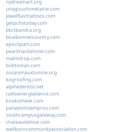
nydreamact.org
unagisushimetairie.com
jewelflashtattoos.com
getpcfixtoday.com
bbrtbandra.org
bluebonnetcountry.com
epicclipart.com
pearlmanilahotel.com
maintdrop.com
bobtoman.com
sosanimauxtunisie.org
kogroofing.com
alpinedentist.net
radioenergiadance.com
kookotheek.com
panayiotislamprou.com
southcampusgateway.com
chateaudelisse.com
wellborncommunityassociation.com