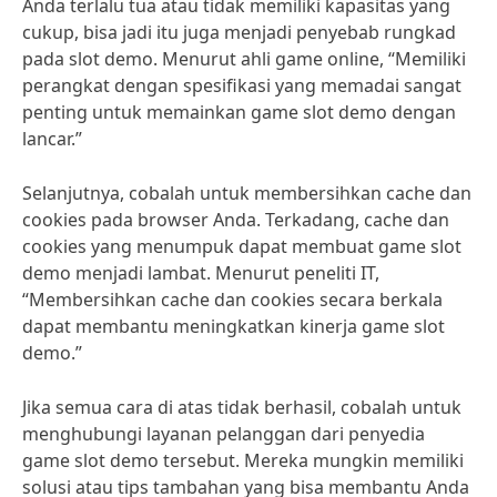
Anda terlalu tua atau tidak memiliki kapasitas yang
cukup, bisa jadi itu juga menjadi penyebab rungkad
pada slot demo. Menurut ahli game online, “Memiliki
perangkat dengan spesifikasi yang memadai sangat
penting untuk memainkan game slot demo dengan
lancar.”
Selanjutnya, cobalah untuk membersihkan cache dan
cookies pada browser Anda. Terkadang, cache dan
cookies yang menumpuk dapat membuat game slot
demo menjadi lambat. Menurut peneliti IT,
“Membersihkan cache dan cookies secara berkala
dapat membantu meningkatkan kinerja game slot
demo.”
Jika semua cara di atas tidak berhasil, cobalah untuk
menghubungi layanan pelanggan dari penyedia
game slot demo tersebut. Mereka mungkin memiliki
solusi atau tips tambahan yang bisa membantu Anda