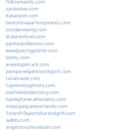
folksemantic.com
sardosbar.com
italianvolt.com
berkshirealarmssystems.com
vizslabrewing.com
dralanbittner.com
yannisandlemoni.com
weedpatchgazette.com
kblinc.com
eriesingletrack.com
pamperedpetsnorthport.com
rosiemade.com
tupelodoughnuts.com
olathekidsdentistry.com
hanleyfuneralhomeinc.com
mejorpaquetesorlando.com
1stand10sportsbarandgrill.com
w4btx.com
angelstouchnaillash.com