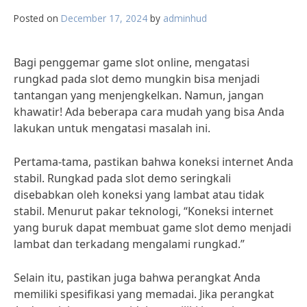
Posted on
December 17, 2024
by
adminhud
Bagi penggemar game slot online, mengatasi
rungkad pada slot demo mungkin bisa menjadi
tantangan yang menjengkelkan. Namun, jangan
khawatir! Ada beberapa cara mudah yang bisa Anda
lakukan untuk mengatasi masalah ini.
Pertama-tama, pastikan bahwa koneksi internet Anda
stabil. Rungkad pada slot demo seringkali
disebabkan oleh koneksi yang lambat atau tidak
stabil. Menurut pakar teknologi, “Koneksi internet
yang buruk dapat membuat game slot demo menjadi
lambat dan terkadang mengalami rungkad.”
Selain itu, pastikan juga bahwa perangkat Anda
memiliki spesifikasi yang memadai. Jika perangkat