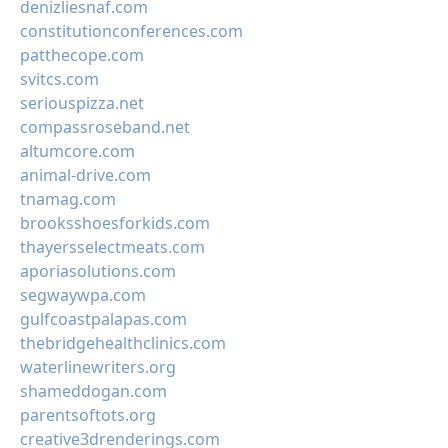
denizliesnaf.com
constitutionconferences.com
patthecope.com
svitcs.com
seriouspizza.net
compassroseband.net
altumcore.com
animal-drive.com
tnamag.com
brooksshoesforkids.com
thayersselectmeats.com
aporiasolutions.com
segwaywpa.com
gulfcoastpalapas.com
thebridgehealthclinics.com
waterlinewriters.org
shameddogan.com
parentsoftots.org
creative3drenderings.com