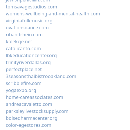
tomsavagestudios.com
womens-wellbeing-and-mental-health.com
virginiafolkmusic.org
ovationsdance.com
ribandrhein.com
kolekcje.net
catolicanto.com
lbkeducationcenter.org
trinityriverdallas.org
perfectplace.net
3seasonsthaibistrooakland.com
scribblefire.com
yogaexpo.org
home-careassociates.com
andreacavaletto.com
parksleylivestocksupply.com
boisedharmacenter.org
color-agestores.com