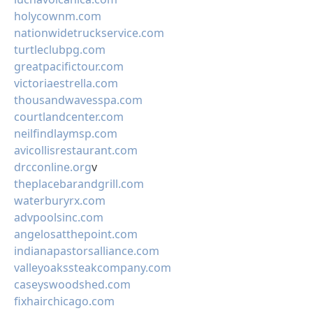
holycownm.com
nationwidetruckservice.com
turtleclubpg.com
greatpacifictour.com
victoriaestrella.com
thousandwavesspa.com
courtlandcenter.com
neilfindlaymsp.com
avicollisrestaurant.com
drcconline.org
v
theplacebarandgrill.com
waterburyrx.com
advpoolsinc.com
angelosatthepoint.com
indianapastorsalliance.com
valleyoakssteakcompany.com
caseyswoodshed.com
fixhairchicago.com