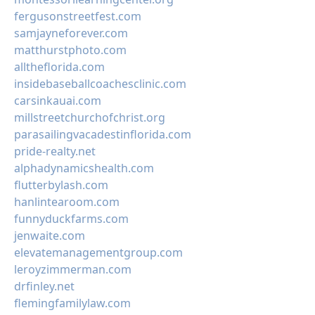
fergusonstreetfest.com
samjayneforever.com
matthurstphoto.com
alltheflorida.com
insidebaseballcoachesclinic.com
carsinkauai.com
millstreetchurchofchrist.org
parasailingvacadestinflorida.com
pride-realty.net
alphadynamicshealth.com
flutterbylash.com
hanlintearoom.com
funnyduckfarms.com
jenwaite.com
elevatemanagementgroup.com
leroyzimmerman.com
drfinley.net
flemingfamilylaw.com