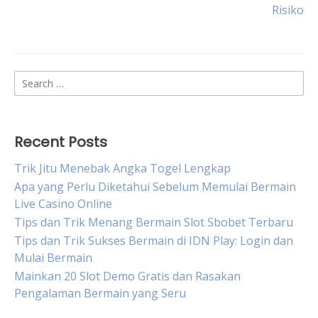
navigation
Risiko
Search
for:
Recent Posts
Trik Jitu Menebak Angka Togel Lengkap
Apa yang Perlu Diketahui Sebelum Memulai Bermain
Live Casino Online
Tips dan Trik Menang Bermain Slot Sbobet Terbaru
Tips dan Trik Sukses Bermain di IDN Play: Login dan
Mulai Bermain
Mainkan 20 Slot Demo Gratis dan Rasakan
Pengalaman Bermain yang Seru