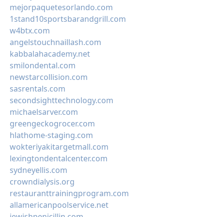
mejorpaquetesorlando.com
1stand10sportsbarandgrill.com
w4btx.com
angelstouchnaillash.com
kabbalahacademy.net
smilondental.com
newstarcollision.com
sasrentals.com
secondsighttechnology.com
michaelsarver.com
greengeckogrocer.com
hlathome-staging.com
wokteriyakitargetmall.com
lexingtondentalcenter.com
sydneyellis.com
crowndialysis.org
restauranttrainingprogram.com
allamericanpoolservice.net
jewishpenicillin.com