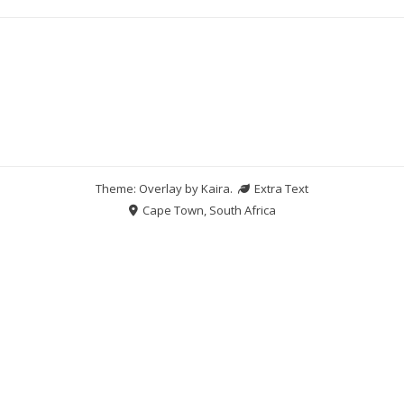
Theme: Overlay by
Kaira
.
Extra Text
Cape Town, South Africa