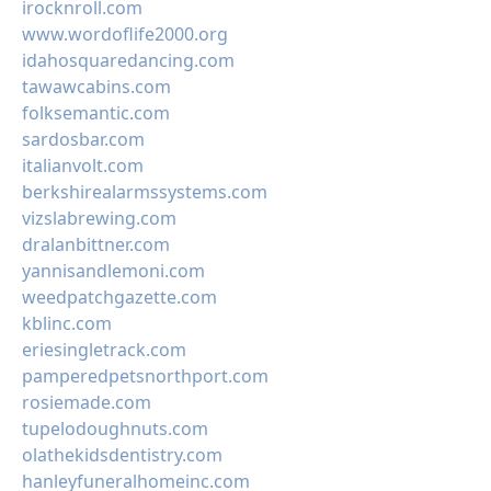
irocknroll.com
www.wordoflife2000.org
idahosquaredancing.com
tawawcabins.com
folksemantic.com
sardosbar.com
italianvolt.com
berkshirealarmssystems.com
vizslabrewing.com
dralanbittner.com
yannisandlemoni.com
weedpatchgazette.com
kblinc.com
eriesingletrack.com
pamperedpetsnorthport.com
rosiemade.com
tupelodoughnuts.com
olathekidsdentistry.com
hanleyfuneralhomeinc.com