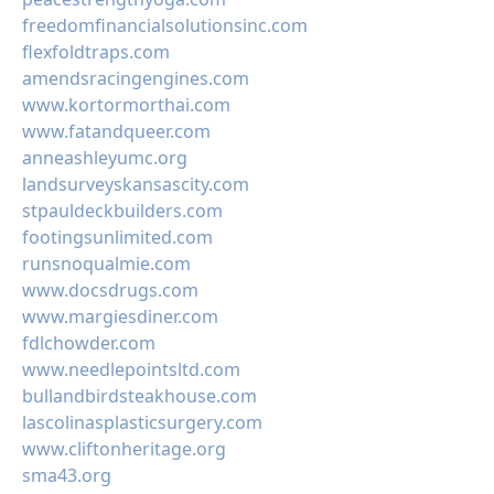
freedomfinancialsolutionsinc.com
flexfoldtraps.com
amendsracingengines.com
www.kortormorthai.com
www.fatandqueer.com
anneashleyumc.org
landsurveyskansascity.com
stpauldeckbuilders.com
footingsunlimited.com
runsnoqualmie.com
www.docsdrugs.com
www.margiesdiner.com
fdlchowder.com
www.needlepointsltd.com
bullandbirdsteakhouse.com
lascolinasplasticsurgery.com
www.cliftonheritage.org
sma43.org