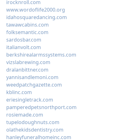
irocknroll.com
www.wordoflife2000.org
idahosquaredancing.com
tawawcabins.com
folksemantic.com
sardosbar.com
italianvolt.com
berkshirealarmssystems.com
vizslabrewing.com
dralanbittner.com
yannisandlemoni.com
weedpatchgazette.com
kblinc.com
eriesingletrack.com
pamperedpetsnorthport.com
rosiemade.com
tupelodoughnuts.com
olathekidsdentistry.com
hanleyfuneralhomeinc.com