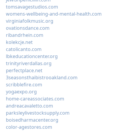
tomsavagestudios.com
womens-wellbeing-and-mental-health.com
virginiafolkmusic.org
ovationsdance.com
ribandrhein.com
kolekcje.net
catolicanto.com
lbkeducationcenter.org
trinityriverdallas.org
perfectplace.net
3seasonsthaibistrooakland.com
scribblefire.com
yogaexpo.org
home-careassociates.com
andreacavaletto.com
parksleylivestocksupply.com
boisedharmacenter.org
color-agestores.com