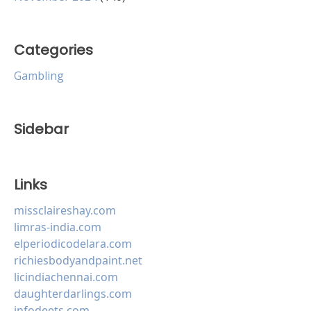
Categories
Gambling
Sidebar
Links
missclaireshay.com
limras-india.com
elperiodicodelara.com
richiesbodyandpaint.net
licindiachennai.com
daughterdarlings.com
infodeets.com