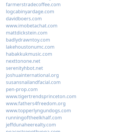
farmerstradecoffee.com
logcabinyardage.com
davidboers.com
www.imobetachat.com
mattdickstein.com
badlydrawntoy.com
lakehoustonumc.com
habakkukmusic.com
nexttonone.net
serenityhbot.net
joshuainternational.org
susansnailandfacial.com
pen-prop.com
www.tigertrendsprinceton.com
www.fathers4freedom.org
www.topperlyngundogs.com
runningoftheelkhalf.com
jeffdunaheerealty.com
peacestrengthyoga.com