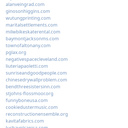
alanveingrad.com
ginosonhiggins.com
wutungprinting.com
maritalsettlements.com
milwbikeskaterental.com
baymontjacksonms.com
townofaltonany.com
pglax.org
negativespacecleveland.com
liuteriapaoletti.com
sunriseandgoodpeople.com
chinesedrywallproblem.com
bendthreesistersinn.com
stjohns-flossmoor.org
funnyboneusa.com
cookiedustermusic.com
reconstructionensemble.org
kavitafabrics.com
luchavolcanica.com