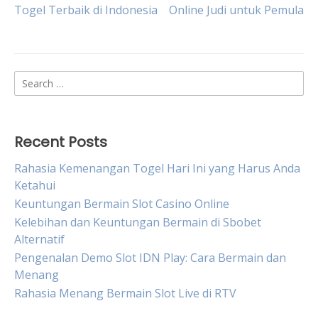
Post
Togel Terbaik di Indonesia
Online Judi untuk Pemula
navigation
Search
for:
Recent Posts
Rahasia Kemenangan Togel Hari Ini yang Harus Anda
Ketahui
Keuntungan Bermain Slot Casino Online
Kelebihan dan Keuntungan Bermain di Sbobet
Alternatif
Pengenalan Demo Slot IDN Play: Cara Bermain dan
Menang
Rahasia Menang Bermain Slot Live di RTV