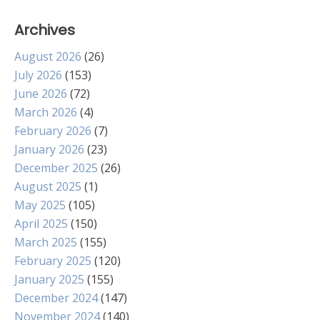
Archives
August 2026
(26)
July 2026
(153)
June 2026
(72)
March 2026
(4)
February 2026
(7)
January 2026
(23)
December 2025
(26)
August 2025
(1)
May 2025
(105)
April 2025
(150)
March 2025
(155)
February 2025
(120)
January 2025
(155)
December 2024
(147)
November 2024
(140)