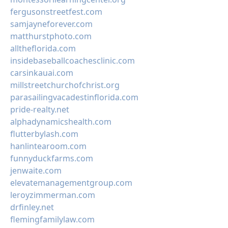
fergusonstreetfest.com
samjayneforever.com
matthurstphoto.com
alltheflorida.com
insidebaseballcoachesclinic.com
carsinkauai.com
millstreetchurchofchrist.org
parasailingvacadestinflorida.com
pride-realty.net
alphadynamicshealth.com
flutterbylash.com
hanlintearoom.com
funnyduckfarms.com
jenwaite.com
elevatemanagementgroup.com
leroyzimmerman.com
drfinley.net
flemingfamilylaw.com