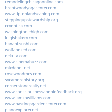
remodelingchicagoonline.com
brentwoodyogacenter.com
www.tiptonlandscaping.com
steppingupstewardship.org
ccvoptica.com
washingtonlehigh.com
luigisbakery.com
hanabi-sushi.com
wolfandzed.com
dekuta.com
www.cinemabuzz.com
mixdepot.net
rosewoodmcs.com
sycamorehistory.org
cornerstonerealty.net
www.consciousnessandbiofeedback.org
www.iamzowilliams.com
www.hastingsgardencenter.com
pianoexplorer.net