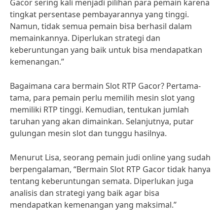
Gacor sering kali menjadi pilihan para pemain karena
tingkat persentase pembayarannya yang tinggi.
Namun, tidak semua pemain bisa berhasil dalam
memainkannya. Diperlukan strategi dan
keberuntungan yang baik untuk bisa mendapatkan
kemenangan.”
Bagaimana cara bermain Slot RTP Gacor? Pertama-
tama, para pemain perlu memilih mesin slot yang
memiliki RTP tinggi. Kemudian, tentukan jumlah
taruhan yang akan dimainkan. Selanjutnya, putar
gulungan mesin slot dan tunggu hasilnya.
Menurut Lisa, seorang pemain judi online yang sudah
berpengalaman, “Bermain Slot RTP Gacor tidak hanya
tentang keberuntungan semata. Diperlukan juga
analisis dan strategi yang baik agar bisa
mendapatkan kemenangan yang maksimal.”