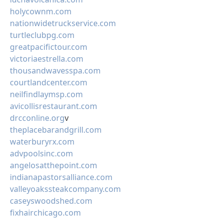
holycownm.com
nationwidetruckservice.com
turtleclubpg.com
greatpacifictour.com
victoriaestrella.com
thousandwavesspa.com
courtlandcenter.com
neilfindlaymsp.com
avicollisrestaurant.com
drcconline.org
v
theplacebarandgrill.com
waterburyrx.com
advpoolsinc.com
angelosatthepoint.com
indianapastorsalliance.com
valleyoakssteakcompany.com
caseyswoodshed.com
fixhairchicago.com