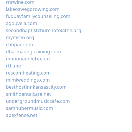
rnrwine.com
lakeoswegorowing.com
fuquayfamilycounseling.com
agouveia.com
secondbaptistchurchofolathe.org
mymseo.org
chhpac.com
dharmadogtraining.com
motionaudiotx.com
rttl.me
rescomheating.com
mimiweddings.com
besthostinnkansascity.com
smithdentalcare.net
undergroundmusiccafe.com
samhubermusic.com
apexfence.net