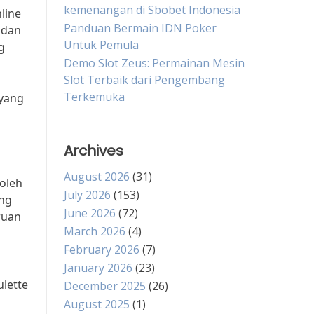
kemenangan di Sbobet Indonesia
line
Panduan Bermain IDN Poker
 dan
Untuk Pemula
g
Demo Slot Zeus: Permainan Mesin
Slot Terbaik dari Pengembang
Terkemuka
 yang
Archives
August 2026
(31)
 oleh
July 2026
(153)
ang
June 2026
(72)
ruan
March 2026
(4)
February 2026
(7)
January 2026
(23)
ulette
December 2025
(26)
August 2025
(1)