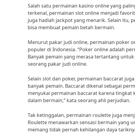
Salah satu permainan kasino online yang paling
terkenal, permainan slot online menjadi favo
juga hadiah jackpot yang menarik. Selain itu
bisa membuat pemain betah bermain.
Menurut pakar judi online, permainan poker o
populer di Indonesia. “Poker online adalah 
Banyak pemain yang merasa tertantang untuk
seorang pakar judi online.
Selain slot dan poker, permainan baccarat jug
banyak pemain. Baccarat dikenal sebagai pe
menyukai permainan baccarat karena tingkat 
dalam bermain,” kata seorang ahli perjudian.
Tak ketinggalan, permainan roulette juga menj
Roulette menawarkan sensasi bermain yang uni
memang tidak pernah kehilangan daya tarikny