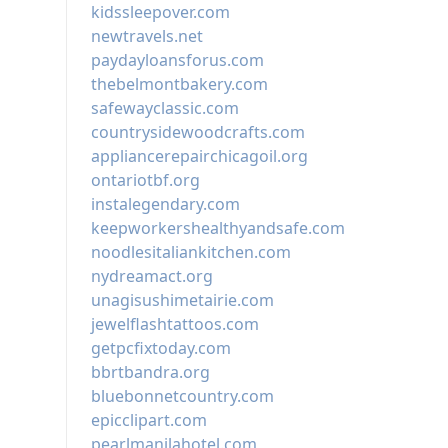
kidssleepover.com
newtravels.net
paydayloansforus.com
thebelmontbakery.com
safewayclassic.com
countrysidewoodcrafts.com
appliancerepairchicagoil.org
ontariotbf.org
instalegendary.com
keepworkershealthyandsafe.com
noodlesitaliankitchen.com
nydreamact.org
unagisushimetairie.com
jewelflashtattoos.com
getpcfixtoday.com
bbrtbandra.org
bluebonnetcountry.com
epicclipart.com
pearlmanilahotel.com