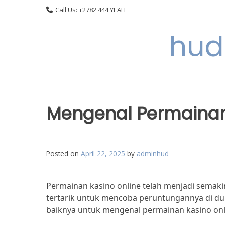
Skip
Call Us: +2782 444 YEAH
to
content
hud
Mengenal Permainan 
Posted on
April 22, 2025
by
adminhud
Permainan kasino online telah menjadi semaki
tertarik untuk mencoba peruntungannya di dun
baiknya untuk mengenal permainan kasino onl