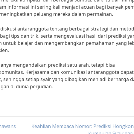
 informasi ini sering kali menjadi acuan bagi banyak pe
 meningkatkan peluang mereka dalam permainan.
k diskusi antaranggota tentang berbagai strategi dan meto
i tips dan trik, serta mengevaluasi hasil dari prediksi ya
an untuk belajar dan mengembangkan pemahaman yang le
ien.
anya mengandalkan prediksi satu arah, tetapi bisa
komunitas. Kerjasama dan komunikasi antaranggota dapat
sehingga setiap syair yang dibagikan menjadi berharga d
an di dunia perjudian.
enawans
Keahlian Membaca Nomor: Prediksi Hongkon
Kumpulan Syair dari