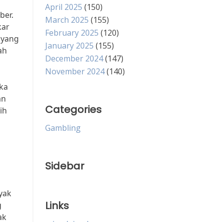
April 2025
(150)
ber.
March 2025
(155)
kar
February 2025
(120)
 yang
January 2025
(155)
ah
December 2024
(147)
November 2024
(140)
ka
an
Categories
ih
Gambling
Sidebar
yak
Links
g
ak