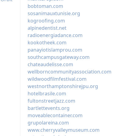
bobtoman.com
sosanimauxtunisie.org
kogroofing.com
alpinedentist.net
radioenergiadance.com
kookotheek.com
panayiotislamprou.com
southcampusgateway.com
chateaudelisse.com
wellborncommunityassociation.com
wildwoodfilmfestival.com
westnorthamptonshirejpu.org
hotelbrasile.com
fultonstreetjazz.com
bartlettevents.org
moveablecontainer.com
grupolareina.com
www.cherryvalleymuseum.com