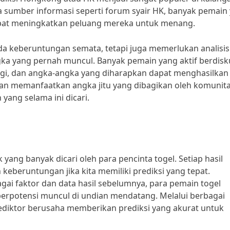
 sumber informasi seperti forum syair HK, banyak pemain
apat meningkatkan peluang mereka untuk menang.
a keberuntungan semata, tetapi juga memerlukan analisis
 yang pernah muncul. Banyak pemain yang aktif berdisku
tegi, dan angka-angka yang diharapkan dapat menghasilkan
n memanfaatkan angka jitu yang dibagikan oleh komunita
ang selama ini dicari.
 yang banyak dicari oleh para pencinta togel. Setiap hasil
eberuntungan jika kita memiliki prediksi yang tepat.
gai faktor dan data hasil sebelumnya, para pemain togel
rpotensi muncul di undian mendatang. Melalui berbagai
prediktor berusaha memberikan prediksi yang akurat untuk