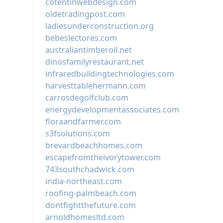
cotentinwebdesign.com
oldetradingpost.com
ladiesunderconstruction.org
bebeslectores.com
australiantimberoil.net
dinosfamilyrestaurant.net
infraredbuildingtechnologies.com
harvesttablehermann.com
carrosdegolfclub.com
energydevelopmentassociates.com
floraandfarmer.com
s3fsolutions.com
brevardbeachhomes.com
escapefromtheivorytower.com
743southchadwick.com
india-northeast.com
roofing-palmbeach.com
dontfightthefuture.com
arnoldhomesltd.com