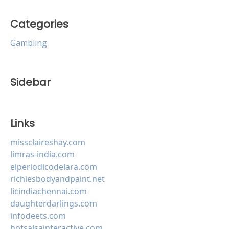
Categories
Gambling
Sidebar
Links
missclaireshay.com
limras-india.com
elperiodicodelara.com
richiesbodyandpaint.net
licindiachennai.com
daughterdarlings.com
infodeets.com
hotsalsainteractive.com