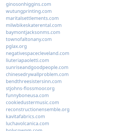
ginosonhiggins.com
wutungprinting.com
maritalsettlements.com
milwbikeskaterental.com
baymontjacksonms.com
townofaltonany.com
pglax.org
negativespacecleveland.com
liuteriapaoletti.com
sunriseandgoodpeople.com
chinesedrywallproblem.com
bendthreesistersinn.com
stjohns-flossmoor.org
funnyboneusa.com
cookiedustermusic.com
reconstructionensemble.org
kavitafabrics.com
luchavolcanica.com
holycownm.com