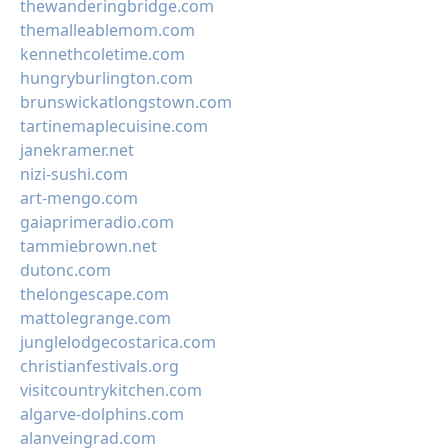
thewanderingbridge.com
themalleablemom.com
kennethcoletime.com
hungryburlington.com
brunswickatlongstown.com
tartinemaplecuisine.com
janekramer.net
nizi-sushi.com
art-mengo.com
gaiaprimeradio.com
tammiebrown.net
dutonc.com
thelongescape.com
mattolegrange.com
junglelodgecostarica.com
christianfestivals.org
visitcountrykitchen.com
algarve-dolphins.com
alanveingrad.com