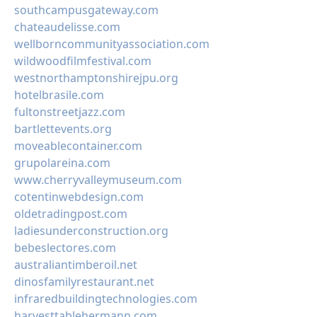
southcampusgateway.com
chateaudelisse.com
wellborncommunityassociation.com
wildwoodfilmfestival.com
westnorthamptonshirejpu.org
hotelbrasile.com
fultonstreetjazz.com
bartlettevents.org
moveablecontainer.com
grupolareina.com
www.cherryvalleymuseum.com
cotentinwebdesign.com
oldetradingpost.com
ladiesunderconstruction.org
bebeslectores.com
australiantimberoil.net
dinosfamilyrestaurant.net
infraredbuildingtechnologies.com
harvesttablehermann.com