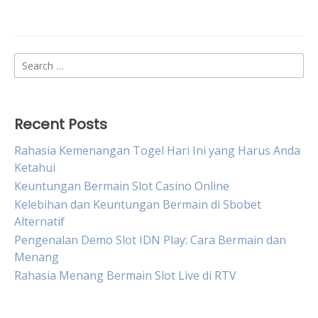
navigation
Search
for:
Recent Posts
Rahasia Kemenangan Togel Hari Ini yang Harus Anda
Ketahui
Keuntungan Bermain Slot Casino Online
Kelebihan dan Keuntungan Bermain di Sbobet
Alternatif
Pengenalan Demo Slot IDN Play: Cara Bermain dan
Menang
Rahasia Menang Bermain Slot Live di RTV