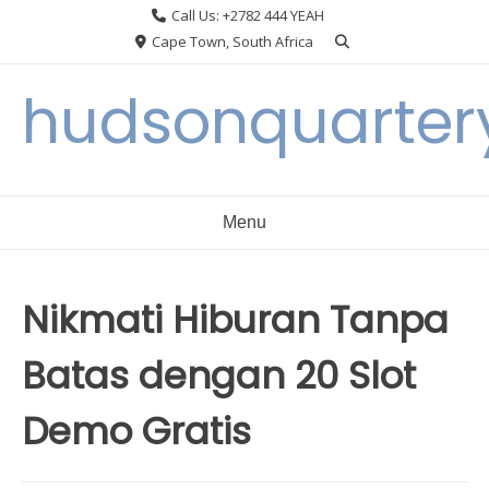
Skip
Call Us: +2782 444 YEAH
to
Cape Town, South Africa
content
hudsonquarter
Menu
Nikmati Hiburan Tanpa
Batas dengan 20 Slot
Demo Gratis