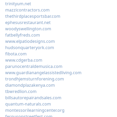
trinityum.net
mazzicontractors.com
thethirdplacesportsbar.com
ephesusrestaurant.net
woodyswellington.com
fatbellyfreds.com
www.elpatiodesigns.com
hudsonquarteryork.com
fibota.com
www.cdgerba.com
parunocentraldemusica.com
www.guardianangelassistedliving.com
trondhjemsturnforening.com
diamondplazakenya.com
tbwredlion.com
billsautorepairandsales.com
quantum-naturals.com
montessorilearningcenter.org
fergusonstreetfest.com