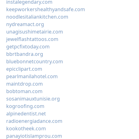
instalegendary.com
keepworkershealthyandsafe.com
noodlesitaliankitchen.com
nydreamact.org
unagisushimetairie.com
jewelflashtattoos.com
getpcfixtoday.com
bbrtbandra.org
bluebonnetcountry.com
epicclipart.com
pearlmanilahotel.com
maintdrop.com
bobtoman.com
sosanimauxtunisie.org
kogroofing.com
alpinedentist.net
radioenergiadance.com
kookotheek.com
panayiotislamprou.com