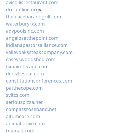
avicollisrestaurant.com
drcconline.org
v
theplacebarandgrill.com
waterburyrx.com
advpoolsinc.com
angelosatthepoint.com
indianapastorsalliance.com
valleyoakssteakcompany.com
caseyswoodshed.com
fixhairchicago.com
denizliesnaf.com
constitutionconferences.com
patthecope.com
svitcs.com
seriouspizza.net
compassroseband.net
altumcore.com
animal-drive.com
tnamag.com