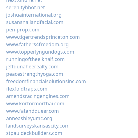
nexttonone.net
serenityhbot.net
joshuainternational.org
susansnailandfacial.com
pen-prop.com
www.tigertrendsprinceton.com
www.fathers4freedom.org
www.topperlyngundogs.com
runningoftheelkhalf.com
jeffdunaheerealty.com
peacestrengthyoga.com
freedomfinancialsolutionsinc.com
flexfoldtraps.com
amendsracingengines.com
www.kortormorthai.com
www.fatandqueer.com
anneashleyumc.org
landsurveyskansascity.com
stpauldeckbuilders.com