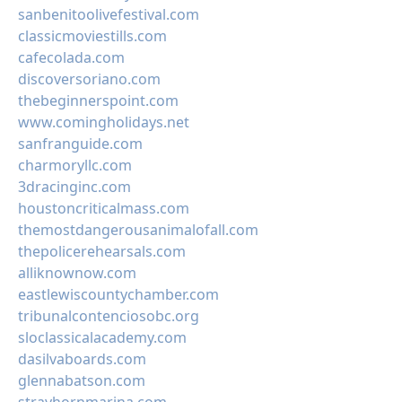
sanbenitoolivefestival.com
classicmoviestills.com
cafecolada.com
discoversoriano.com
thebeginnerspoint.com
www.comingholidays.net
sanfranguide.com
charmoryllc.com
3dracinginc.com
houstoncriticalmass.com
themostdangerousanimalofall.com
thepolicerehearsals.com
alliknownow.com
eastlewiscountychamber.com
tribunalcontenciosobc.org
sloclassicalacademy.com
dasilvaboards.com
glennabatson.com