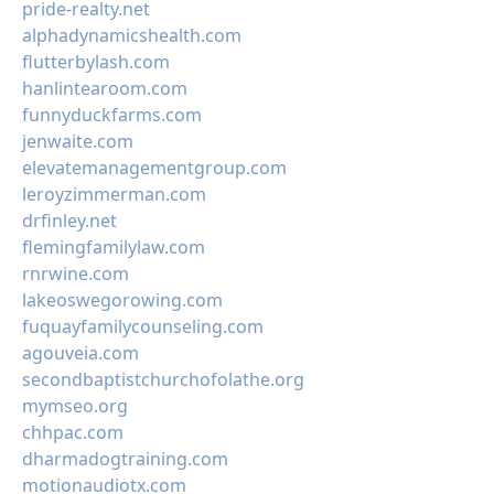
pride-realty.net
alphadynamicshealth.com
flutterbylash.com
hanlintearoom.com
funnyduckfarms.com
jenwaite.com
elevatemanagementgroup.com
leroyzimmerman.com
drfinley.net
flemingfamilylaw.com
rnrwine.com
lakeoswegorowing.com
fuquayfamilycounseling.com
agouveia.com
secondbaptistchurchofolathe.org
mymseo.org
chhpac.com
dharmadogtraining.com
motionaudiotx.com