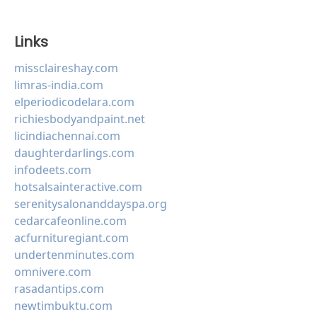
Links
missclaireshay.com
limras-india.com
elperiodicodelara.com
richiesbodyandpaint.net
licindiachennai.com
daughterdarlings.com
infodeets.com
hotsalsainteractive.com
serenitysalonanddayspa.org
cedarcafeonline.com
acfurnituregiant.com
undertenminutes.com
omnivere.com
rasadantips.com
newtimbuktu.com