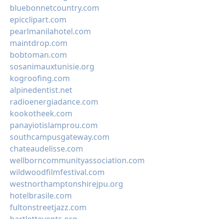
bluebonnetcountry.com
epicclipart.com
pearlmanilahotel.com
maintdrop.com
bobtoman.com
sosanimauxtunisie.org
kogroofing.com
alpinedentist.net
radioenergiadance.com
kookotheek.com
panayiotislamprou.com
southcampusgateway.com
chateaudelisse.com
wellborncommunityassociation.com
wildwoodfilmfestival.com
westnorthamptonshirejpu.org
hotelbrasile.com
fultonstreetjazz.com