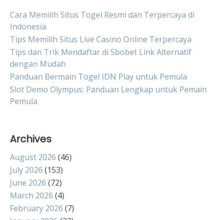
Cara Memilih Situs Togel Resmi dan Terpercaya di
Indonesia
Tips Memilih Situs Live Casino Online Terpercaya
Tips dan Trik Mendaftar di Sbobet Link Alternatif
dengan Mudah
Panduan Bermain Togel IDN Play untuk Pemula
Slot Demo Olympus: Panduan Lengkap untuk Pemain
Pemula
Archives
August 2026
(46)
July 2026
(153)
June 2026
(72)
March 2026
(4)
February 2026
(7)