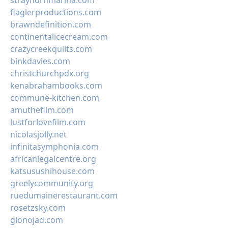
strayhornmarina.com
flaglerproductions.com
brawndefinition.com
continentalicecream.com
crazycreekquilts.com
binkdavies.com
christchurchpdx.org
kenabrahambooks.com
commune-kitchen.com
amuthefilm.com
lustforlovefilm.com
nicolasjolly.net
infinitasymphonia.com
africanlegalcentre.org
katsusushihouse.com
greelycommunity.org
ruedumainerestaurant.com
rosetzsky.com
glonojad.com