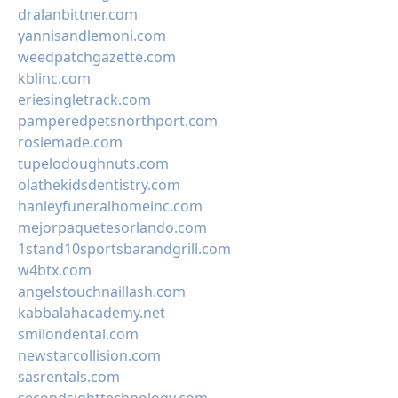
dralanbittner.com
yannisandlemoni.com
weedpatchgazette.com
kblinc.com
eriesingletrack.com
pamperedpetsnorthport.com
rosiemade.com
tupelodoughnuts.com
olathekidsdentistry.com
hanleyfuneralhomeinc.com
mejorpaquetesorlando.com
1stand10sportsbarandgrill.com
w4btx.com
angelstouchnaillash.com
kabbalahacademy.net
smilondental.com
newstarcollision.com
sasrentals.com