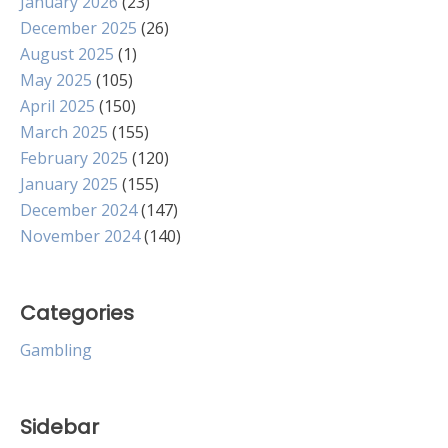
January 2026
(23)
December 2025
(26)
August 2025
(1)
May 2025
(105)
April 2025
(150)
March 2025
(155)
February 2025
(120)
January 2025
(155)
December 2024
(147)
November 2024
(140)
Categories
Gambling
Sidebar