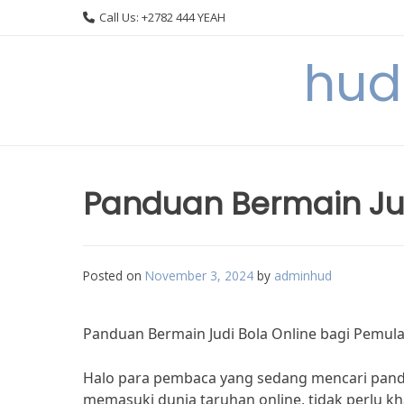
Skip
Call Us: +2782 444 YEAH
to
content
hud
Panduan Bermain Jud
Posted on
November 3, 2024
by
adminhud
Panduan Bermain Judi Bola Online bagi Pemul
Halo para pembaca yang sedang mencari pandua
memasuki dunia taruhan online, tidak perlu 