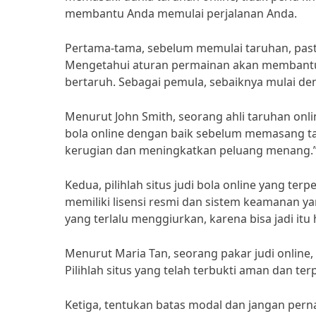
membantu Anda memulai perjalanan Anda.
Pertama-tama, sebelum memulai taruhan, past
Mengetahui aturan permainan akan membantu
bertaruh. Sebagai pemula, sebaiknya mulai d
Menurut John Smith, seorang ahli taruhan onl
bola online dengan baik sebelum memasang ta
kerugian dan meningkatkan peluang menang.
Kedua, pilihlah situs judi bola online yang ter
memiliki lisensi resmi dan sistem keamanan y
yang terlalu menggiurkan, karena bisa jadi itu
Menurut Maria Tan, seorang pakar judi online, 
Pilihlah situs yang telah terbukti aman dan 
Ketiga, tentukan batas modal dan jangan pern