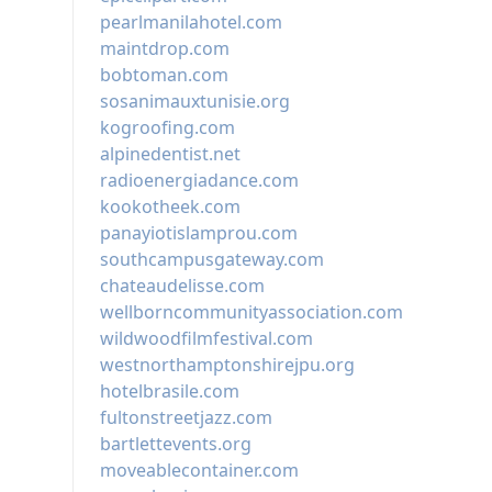
pearlmanilahotel.com
maintdrop.com
bobtoman.com
sosanimauxtunisie.org
kogroofing.com
alpinedentist.net
radioenergiadance.com
kookotheek.com
panayiotislamprou.com
southcampusgateway.com
chateaudelisse.com
wellborncommunityassociation.com
wildwoodfilmfestival.com
westnorthamptonshirejpu.org
hotelbrasile.com
fultonstreetjazz.com
bartlettevents.org
moveablecontainer.com