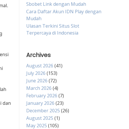
Sbobet Link dengan Mudah
mal.
Cara Daftar Akun IDN Play dengan
Mudah
Ulasan Terkini Situs Slot
Terpercaya di Indonesia
ng
Archives
ensi
August 2026
(41)
mi
July 2026
(153)
June 2026
(72)
March 2026
(4)
lah
February 2026
(7)
i dan
January 2026
(23)
December 2025
(26)
August 2025
(1)
May 2025
(105)