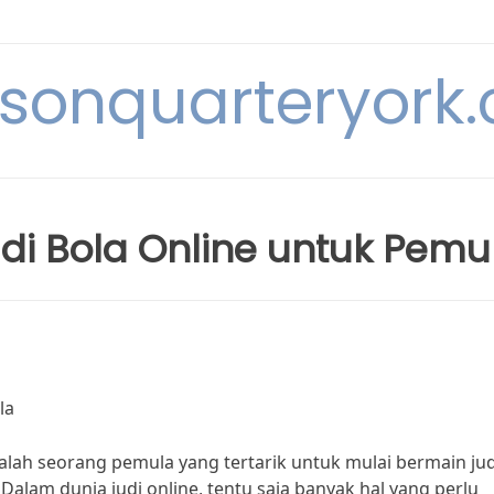
sonquarteryork
i Bola Online untuk Pemu
la
adalah seorang pemula yang tertarik untuk mulai bermain jud
 Dalam dunia judi online, tentu saja banyak hal yang perlu