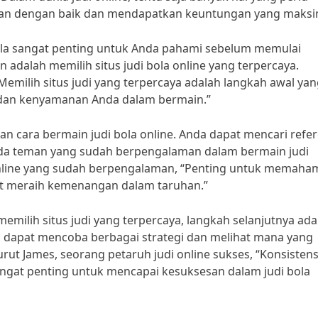
inan dengan baik dan mendapatkan keuntungan yang maksi
ula sangat penting untuk Anda pahami sebelum memulai
n adalah memilih situs judi bola online yang terpercaya.
“Memilih situs judi yang terpercaya adalah langkah awal ya
dan kenyamanan Anda dalam bermain.”
an cara bermain judi bola online. Anda dapat mencari refer
ada teman yang sudah berpengalaman dalam bermain judi
online yang sudah berpengalaman, “Penting untuk memaha
pat meraih kemenangan dalam taruhan.”
ilih situs judi yang terpercaya, langkah selanjutnya ada
a dapat mencoba berbagai strategi dan melihat mana yang
ut James, seorang petaruh judi online sukses, “Konsistens
angat penting untuk mencapai kesuksesan dalam judi bola