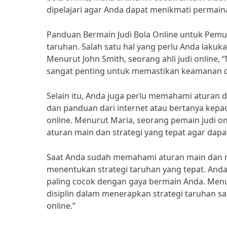
dipelajari agar Anda dapat menikmati perma
Panduan Bermain Judi Bola Online untuk Pem
taruhan. Salah satu hal yang perlu Anda lakuka
Menurut John Smith, seorang ahli judi online, 
sangat penting untuk memastikan keamanan 
Selain itu, Anda juga perlu memahami aturan d
dan panduan dari internet atau bertanya kep
online. Menurut Maria, seorang pemain judi 
aturan main dan strategi yang tepat agar da
Saat Anda sudah memahami aturan main dan mem
menentukan strategi taruhan yang tepat. And
paling cocok dengan gaya bermain Anda. Menur
disiplin dalam menerapkan strategi taruhan s
online.”