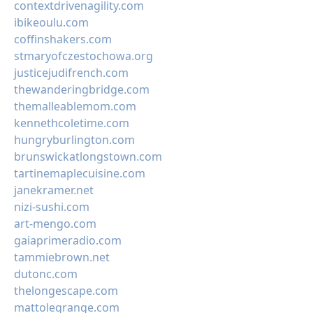
contextdrivenagility.com
ibikeoulu.com
coffinshakers.com
stmaryofczestochowa.org
justicejudifrench.com
thewanderingbridge.com
themalleablemom.com
kennethcoletime.com
hungryburlington.com
brunswickatlongstown.com
tartinemaplecuisine.com
janekramer.net
nizi-sushi.com
art-mengo.com
gaiaprimeradio.com
tammiebrown.net
dutonc.com
thelongescape.com
mattolegrange.com