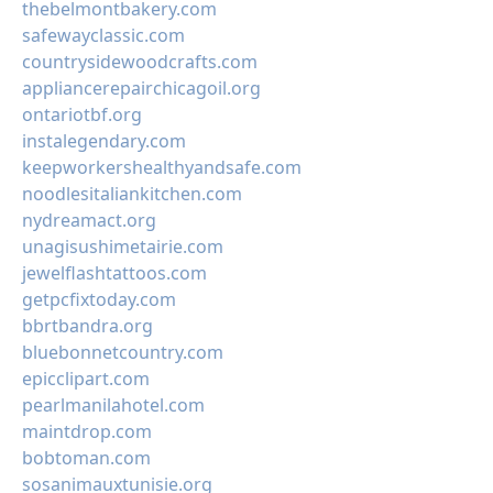
thebelmontbakery.com
safewayclassic.com
countrysidewoodcrafts.com
appliancerepairchicagoil.org
ontariotbf.org
instalegendary.com
keepworkershealthyandsafe.com
noodlesitaliankitchen.com
nydreamact.org
unagisushimetairie.com
jewelflashtattoos.com
getpcfixtoday.com
bbrtbandra.org
bluebonnetcountry.com
epicclipart.com
pearlmanilahotel.com
maintdrop.com
bobtoman.com
sosanimauxtunisie.org