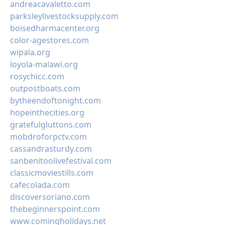
andreacavaletto.com
parksleylivestocksupply.com
boisedharmacenter.org
color-agestores.com
wipala.org
loyola-malawi.org
rosychicc.com
outpostboats.com
bytheendoftonight.com
hopeinthecities.org
gratefulgluttons.com
mobdroforpctv.com
cassandrasturdy.com
sanbenitoolivefestival.com
classicmoviestills.com
cafecolada.com
discoversoriano.com
thebeginnerspoint.com
www.comingholidays.net