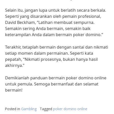
Selain itu, jangan lupa untuk berlatih secara berkala.
Seperti yang disarankan oleh pemain profesional,
David Beckham, “Latihan membuat sempurna.
Semakin sering Anda bermain, semakin baik
keterampilan Anda dalam bermain poker domino.”
Terakhir, tetaplah bermain dengan santai dan nikmati
setiap momen dalam permainan. Seperti kata
pepatah, “Nikmati prosesnya, bukan hanya hasil
akhirnya.”
Demikianlah panduan bermain poker domino online
untuk pemula. Semoga bermanfaat dan selamat
bermain!
Posted in
Gambling
Tagged
poker domino online