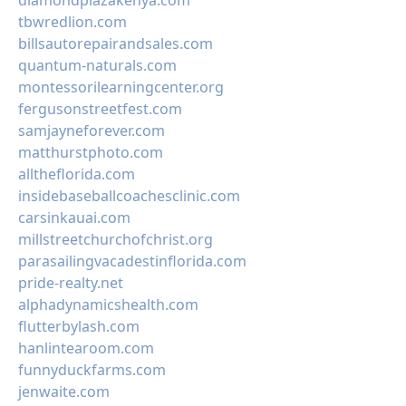
diamondplazakenya.com
tbwredlion.com
billsautorepairandsales.com
quantum-naturals.com
montessorilearningcenter.org
fergusonstreetfest.com
samjayneforever.com
matthurstphoto.com
alltheflorida.com
insidebaseballcoachesclinic.com
carsinkauai.com
millstreetchurchofchrist.org
parasailingvacadestinflorida.com
pride-realty.net
alphadynamicshealth.com
flutterbylash.com
hanlintearoom.com
funnyduckfarms.com
jenwaite.com