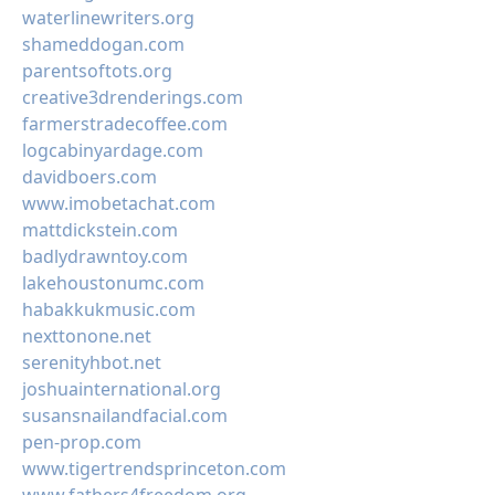
waterlinewriters.org
shameddogan.com
parentsoftots.org
creative3drenderings.com
farmerstradecoffee.com
logcabinyardage.com
davidboers.com
www.imobetachat.com
mattdickstein.com
badlydrawntoy.com
lakehoustonumc.com
habakkukmusic.com
nexttonone.net
serenityhbot.net
joshuainternational.org
susansnailandfacial.com
pen-prop.com
www.tigertrendsprinceton.com