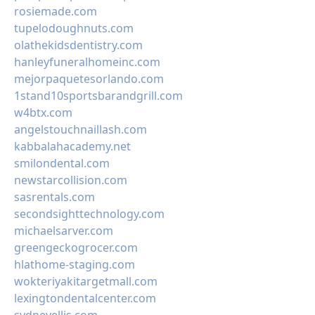
rosiemade.com
tupelodoughnuts.com
olathekidsdentistry.com
hanleyfuneralhomeinc.com
mejorpaquetesorlando.com
1stand10sportsbarandgrill.com
w4btx.com
angelstouchnaillash.com
kabbalahacademy.net
smilondental.com
newstarcollision.com
sasrentals.com
secondsighttechnology.com
michaelsarver.com
greengeckogrocer.com
hlathome-staging.com
wokteriyakitargetmall.com
lexingtondentalcenter.com