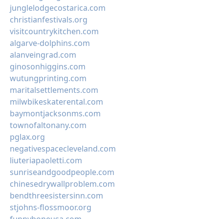
junglelodgecostarica.com
christianfestivals.org
visitcountrykitchen.com
algarve-dolphins.com
alanveingrad.com
ginosonhiggins.com
wutungprinting.com
maritalsettlements.com
milwbikeskaterental.com
baymontjacksonms.com
townofaltonany.com
pglax.org
negativespacecleveland.com
liuteriapaoletti.com
sunriseandgoodpeople.com
chinesedrywallproblem.com
bendthreesistersinn.com
stjohns-flossmoor.org