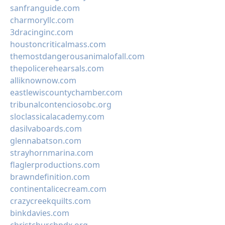
sanfranguide.com
charmoryllc.com
3dracinginc.com
houstoncriticalmass.com
themostdangerousanimalofall.com
thepolicerehearsals.com
alliknownow.com
eastlewiscountychamber.com
tribunalcontenciosobc.org
sloclassicalacademy.com
dasilvaboards.com
glennabatson.com
strayhornmarina.com
flaglerproductions.com
brawndefinition.com
continentalicecream.com
crazycreekquilts.com
binkdavies.com