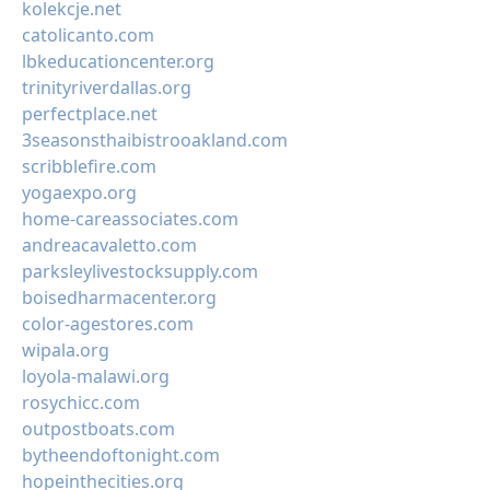
kolekcje.net
catolicanto.com
lbkeducationcenter.org
trinityriverdallas.org
perfectplace.net
3seasonsthaibistrooakland.com
scribblefire.com
yogaexpo.org
home-careassociates.com
andreacavaletto.com
parksleylivestocksupply.com
boisedharmacenter.org
color-agestores.com
wipala.org
loyola-malawi.org
rosychicc.com
outpostboats.com
bytheendoftonight.com
hopeinthecities.org