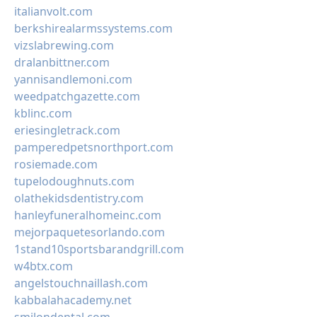
italianvolt.com
berkshirealarmssystems.com
vizslabrewing.com
dralanbittner.com
yannisandlemoni.com
weedpatchgazette.com
kblinc.com
eriesingletrack.com
pamperedpetsnorthport.com
rosiemade.com
tupelodoughnuts.com
olathekidsdentistry.com
hanleyfuneralhomeinc.com
mejorpaquetesorlando.com
1stand10sportsbarandgrill.com
w4btx.com
angelstouchnaillash.com
kabbalahacademy.net