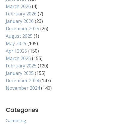
March 2026
(4)
February 2026
(7)
January 2026
(23)
December 2025
(26)
August 2025
(1)
May 2025
(105)
April 2025
(150)
March 2025
(155)
February 2025
(120)
January 2025
(155)
December 2024
(147)
November 2024
(140)
Categories
Gambling