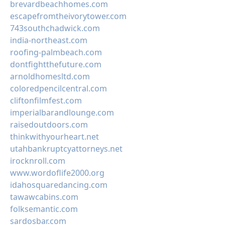
brevardbeachhomes.com
escapefromtheivorytower.com
743southchadwick.com
india-northeast.com
roofing-palmbeach.com
dontfightthefuture.com
arnoldhomesltd.com
coloredpencilcentral.com
cliftonfilmfest.com
imperialbarandlounge.com
raisedoutdoors.com
thinkwithyourheart.net
utahbankruptcyattorneys.net
irocknroll.com
www.wordoflife2000.org
idahosquaredancing.com
tawawcabins.com
folksemantic.com
sardosbar.com