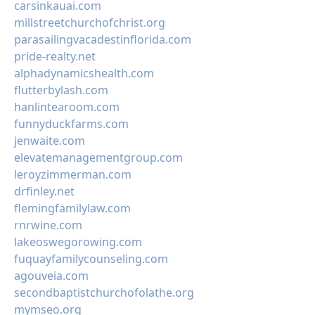
carsinkauai.com
millstreetchurchofchrist.org
parasailingvacadestinflorida.com
pride-realty.net
alphadynamicshealth.com
flutterbylash.com
hanlintearoom.com
funnyduckfarms.com
jenwaite.com
elevatemanagementgroup.com
leroyzimmerman.com
drfinley.net
flemingfamilylaw.com
rnrwine.com
lakeoswegorowing.com
fuquayfamilycounseling.com
agouveia.com
secondbaptistchurchofolathe.org
mymseo.org