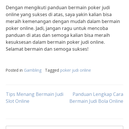
Dengan mengikuti panduan bermain poker judi
online yang sukses di atas, saya yakin kalian bisa
meraih kemenangan dengan mudah dalam bermain
poker online. Jadi, jangan ragu untuk mencoba
panduan di atas dan semoga kalian bisa meraih
kesuksesan dalam bermain poker judi online.
Selamat bermain dan semoga sukses!
Posted in
Gambling
Tagged
poker judi online
Post
Tips Menang Bermain Judi
Panduan Lengkap Cara
Slot Online
Bermain Judi Bola Online
navigation