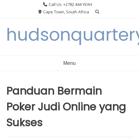
Skip
Call Us: +2782 444 YEAH
to
Cape Town, South Africa
content
hudsonquarter
Menu
Panduan Bermain
Poker Judi Online yang
Sukses