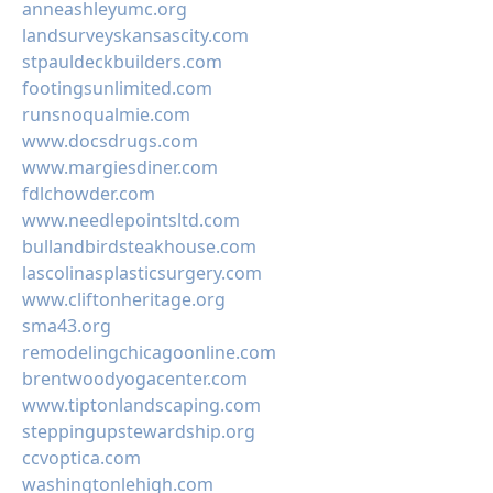
anneashleyumc.org
landsurveyskansascity.com
stpauldeckbuilders.com
footingsunlimited.com
runsnoqualmie.com
www.docsdrugs.com
www.margiesdiner.com
fdlchowder.com
www.needlepointsltd.com
bullandbirdsteakhouse.com
lascolinasplasticsurgery.com
www.cliftonheritage.org
sma43.org
remodelingchicagoonline.com
brentwoodyogacenter.com
www.tiptonlandscaping.com
steppingupstewardship.org
ccvoptica.com
washingtonlehigh.com