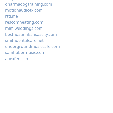
dharmadogtraining.com
motionaudiotx.com
rttl.me
rescomheating.com
mimiweddings.com
besthostinnkansascity.com
smithdentalcare.net
undergroundmusiccafe.com
samhubermusic.com
apexfence.net