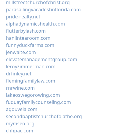
millstreetchurchofchrist.org
parasailingvacadestinflorida.com
pride-realty.net
alphadynamicshealth.com
flutterbylash.com
hanlintearoom.com
funnyduckfarms.com
jenwaite.com
elevatemanagementgroup.com
leroyzimmerman.com
drfinley.net
flemingfamilylaw.com
rnrwine.com
lakeoswegorowing.com
fuquayfamilycounseling.com
agouveia.com
secondbaptistchurchofolathe.org
mymseo.org
chhpac.com