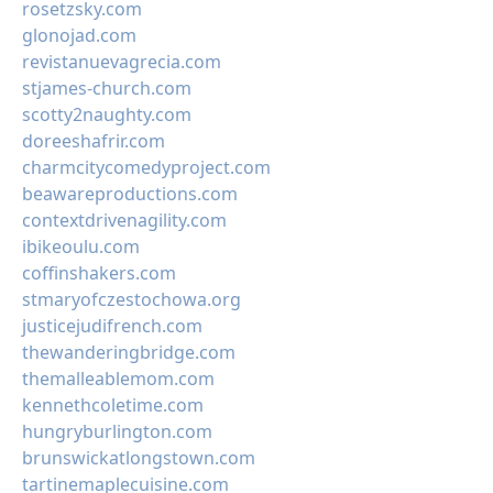
rosetzsky.com
glonojad.com
revistanuevagrecia.com
stjames-church.com
scotty2naughty.com
doreeshafrir.com
charmcitycomedyproject.com
beawareproductions.com
contextdrivenagility.com
ibikeoulu.com
coffinshakers.com
stmaryofczestochowa.org
justicejudifrench.com
thewanderingbridge.com
themalleablemom.com
kennethcoletime.com
hungryburlington.com
brunswickatlongstown.com
tartinemaplecuisine.com