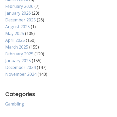
February 2026
(7)
January 2026
(23)
December 2025
(26)
August 2025
(1)
May 2025
(105)
April 2025
(150)
March 2025
(155)
February 2025
(120)
January 2025
(155)
December 2024
(147)
November 2024
(140)
Categories
Gambling