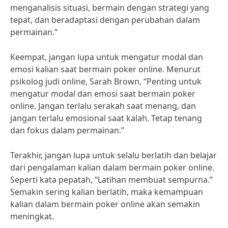
menganalisis situasi, bermain dengan strategi yang
tepat, dan beradaptasi dengan perubahan dalam
permainan.”
Keempat, jangan lupa untuk mengatur modal dan
emosi kalian saat bermain poker online. Menurut
psikolog judi online, Sarah Brown, “Penting untuk
mengatur modal dan emosi saat bermain poker
online. Jangan terlalu serakah saat menang, dan
jangan terlalu emosional saat kalah. Tetap tenang
dan fokus dalam permainan.”
Terakhir, jangan lupa untuk selalu berlatih dan belajar
dari pengalaman kalian dalam bermain poker online.
Seperti kata pepatah, “Latihan membuat sempurna.”
Semakin sering kalian berlatih, maka kemampuan
kalian dalam bermain poker online akan semakin
meningkat.