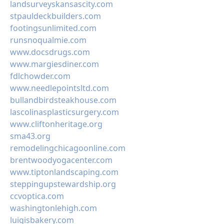
landsurveyskansascity.com
stpauldeckbuilders.com
footingsunlimited.com
runsnoqualmie.com
www.docsdrugs.com
www.margiesdiner.com
fdlchowder.com
www.needlepointsltd.com
bullandbirdsteakhouse.com
lascolinasplasticsurgery.com
www.cliftonheritage.org
sma43.org
remodelingchicagoonline.com
brentwoodyogacenter.com
www.tiptonlandscaping.com
steppingupstewardship.org
ccvoptica.com
washingtonlehigh.com
luigisbakery.com