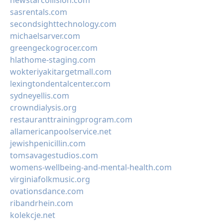
newstarcollision.com
sasrentals.com
secondsighttechnology.com
michaelsarver.com
greengeckogrocer.com
hlathome-staging.com
wokteriyakitargetmall.com
lexingtondentalcenter.com
sydneyellis.com
crowndialysis.org
restauranttrainingprogram.com
allamericanpoolservice.net
jewishpenicillin.com
tomsavagestudios.com
womens-wellbeing-and-mental-health.com
virginiafolkmusic.org
ovationsdance.com
ribandrhein.com
kolekcje.net