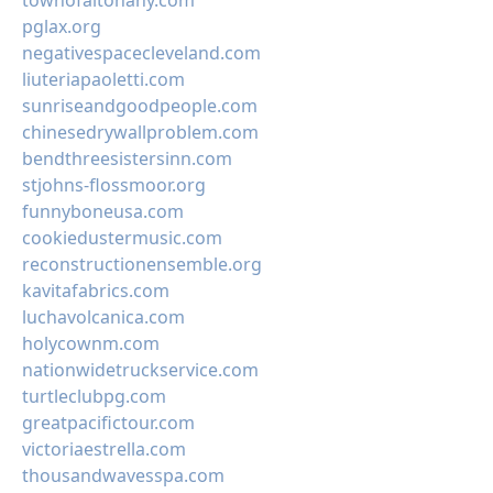
townofaltonany.com
pglax.org
negativespacecleveland.com
liuteriapaoletti.com
sunriseandgoodpeople.com
chinesedrywallproblem.com
bendthreesistersinn.com
stjohns-flossmoor.org
funnyboneusa.com
cookiedustermusic.com
reconstructionensemble.org
kavitafabrics.com
luchavolcanica.com
holycownm.com
nationwidetruckservice.com
turtleclubpg.com
greatpacifictour.com
victoriaestrella.com
thousandwavesspa.com