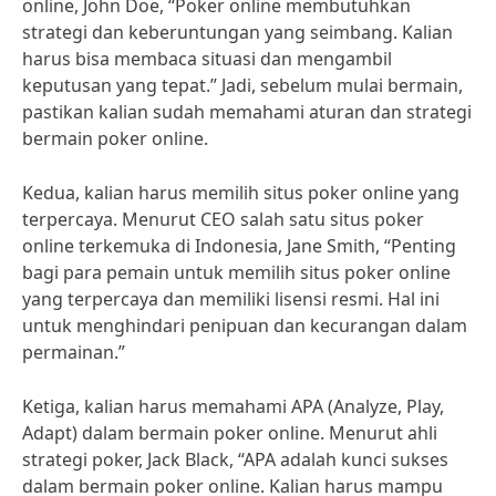
online, John Doe, “Poker online membutuhkan
strategi dan keberuntungan yang seimbang. Kalian
harus bisa membaca situasi dan mengambil
keputusan yang tepat.” Jadi, sebelum mulai bermain,
pastikan kalian sudah memahami aturan dan strategi
bermain poker online.
Kedua, kalian harus memilih situs poker online yang
terpercaya. Menurut CEO salah satu situs poker
online terkemuka di Indonesia, Jane Smith, “Penting
bagi para pemain untuk memilih situs poker online
yang terpercaya dan memiliki lisensi resmi. Hal ini
untuk menghindari penipuan dan kecurangan dalam
permainan.”
Ketiga, kalian harus memahami APA (Analyze, Play,
Adapt) dalam bermain poker online. Menurut ahli
strategi poker, Jack Black, “APA adalah kunci sukses
dalam bermain poker online. Kalian harus mampu