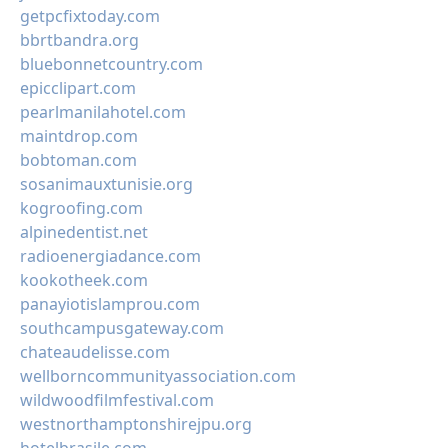
getpcfixtoday.com
bbrtbandra.org
bluebonnetcountry.com
epicclipart.com
pearlmanilahotel.com
maintdrop.com
bobtoman.com
sosanimauxtunisie.org
kogroofing.com
alpinedentist.net
radioenergiadance.com
kookotheek.com
panayiotislamprou.com
southcampusgateway.com
chateaudelisse.com
wellborncommunityassociation.com
wildwoodfilmfestival.com
westnorthamptonshirejpu.org