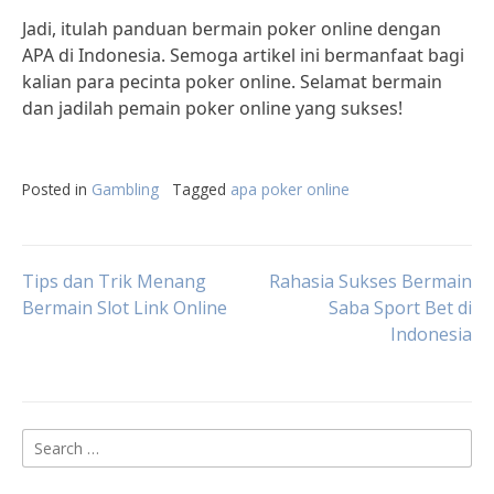
Jadi, itulah panduan bermain poker online dengan
APA di Indonesia. Semoga artikel ini bermanfaat bagi
kalian para pecinta poker online. Selamat bermain
dan jadilah pemain poker online yang sukses!
Posted in
Gambling
Tagged
apa poker online
Post
Tips dan Trik Menang
Rahasia Sukses Bermain
Bermain Slot Link Online
Saba Sport Bet di
Indonesia
navigation
Search
for: