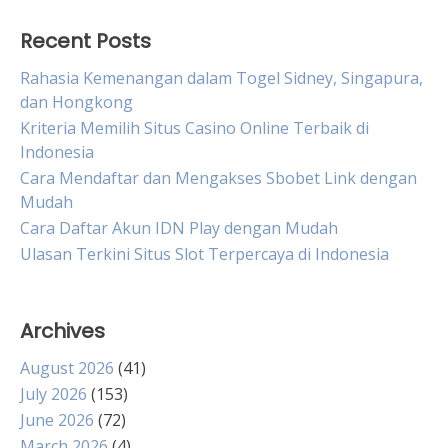
Recent Posts
Rahasia Kemenangan dalam Togel Sidney, Singapura,
dan Hongkong
Kriteria Memilih Situs Casino Online Terbaik di
Indonesia
Cara Mendaftar dan Mengakses Sbobet Link dengan
Mudah
Cara Daftar Akun IDN Play dengan Mudah
Ulasan Terkini Situs Slot Terpercaya di Indonesia
Archives
August 2026
(41)
July 2026
(153)
June 2026
(72)
March 2026
(4)