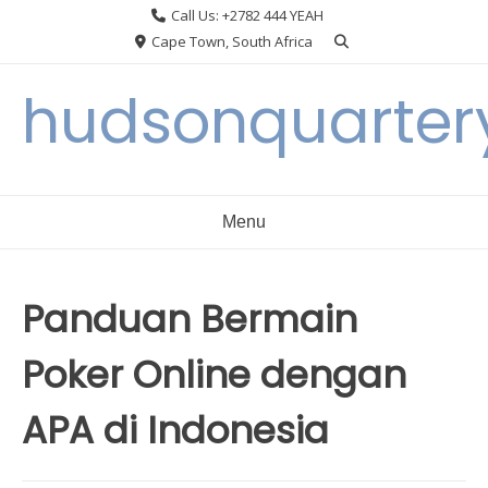
Skip
Call Us: +2782 444 YEAH
to
Cape Town, South Africa
content
hudsonquarter
Menu
Panduan Bermain
Poker Online dengan
APA di Indonesia