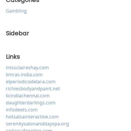
Categories
Gambling
Sidebar
Links
missclaireshay.com
limras-india.com
elperiodicodelara.com
richiesbodyandpaint.net
licindiachennai.com
daughterdarlings.com
infodeets.com
hotsalsainteractive.com
serenitysalonanddayspa.org
cedarcafeonline.com