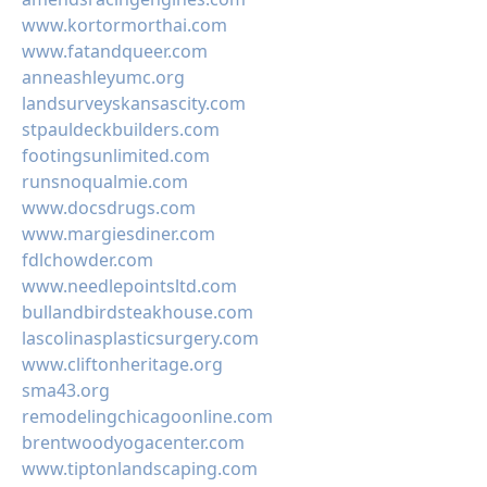
www.kortormorthai.com
www.fatandqueer.com
anneashleyumc.org
landsurveyskansascity.com
stpauldeckbuilders.com
footingsunlimited.com
runsnoqualmie.com
www.docsdrugs.com
www.margiesdiner.com
fdlchowder.com
www.needlepointsltd.com
bullandbirdsteakhouse.com
lascolinasplasticsurgery.com
www.cliftonheritage.org
sma43.org
remodelingchicagoonline.com
brentwoodyogacenter.com
www.tiptonlandscaping.com