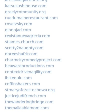
katsusushihouse.com
greelycommunity.org
ruedumainerestaurant.com
rosetzsky.com
glonojad.com
revistanuevagrecia.com
stjames-church.com
scotty2naughty.com
doreeshafrir.com
charmcitycomedyproject.com
beawareproductions.com
contextdrivenagility.com
ibikeoulu.com
coffinshakers.com
stmaryofczestochowa.org
justicejudifrench.com
thewanderingbridge.com
themalleablemom.com