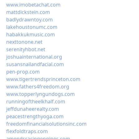
www.imobetachat.com
mattdickstein.com
badlydrawntoy.com
lakehoustonumc.com
habakkukmusic.com
nexttonone.net
serenityhbot.net
joshuainternational.org
susansnailandfacial.com
pen-prop.com
www.tigertrendsprinceton.com
www.fathers4freedom.org
www.topperlyngundogs.com
runningoftheelkhalf.com
jeffdunaheerealty.com
peacestrengthyoga.com
freedomfinancialsolutionsinc.com
flexfoldtraps.com
amendsracingengines.com