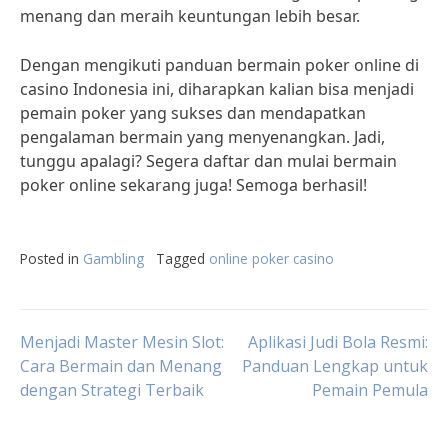
menang dan meraih keuntungan lebih besar.
Dengan mengikuti panduan bermain poker online di
casino Indonesia ini, diharapkan kalian bisa menjadi
pemain poker yang sukses dan mendapatkan
pengalaman bermain yang menyenangkan. Jadi,
tunggu apalagi? Segera daftar dan mulai bermain
poker online sekarang juga! Semoga berhasil!
Posted in
Gambling
Tagged
online poker casino
Post
Menjadi Master Mesin Slot:
Aplikasi Judi Bola Resmi:
Cara Bermain dan Menang
Panduan Lengkap untuk
dengan Strategi Terbaik
Pemain Pemula
navigation