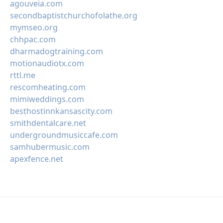
agouveia.com
secondbaptistchurchofolathe.org
mymseo.org
chhpac.com
dharmadogtraining.com
motionaudiotx.com
rttl.me
rescomheating.com
mimiweddings.com
besthostinnkansascity.com
smithdentalcare.net
undergroundmusiccafe.com
samhubermusic.com
apexfence.net