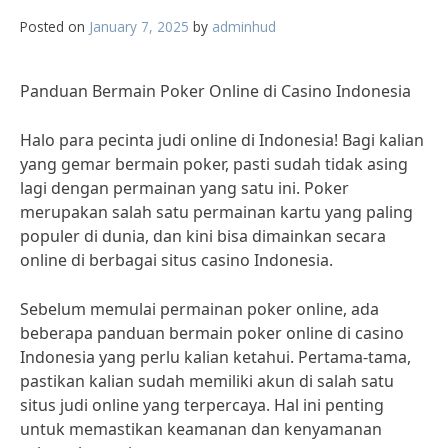
Posted on
January 7, 2025
by
adminhud
Panduan Bermain Poker Online di Casino Indonesia
Halo para pecinta judi online di Indonesia! Bagi kalian
yang gemar bermain poker, pasti sudah tidak asing
lagi dengan permainan yang satu ini. Poker
merupakan salah satu permainan kartu yang paling
populer di dunia, dan kini bisa dimainkan secara
online di berbagai situs casino Indonesia.
Sebelum memulai permainan poker online, ada
beberapa panduan bermain poker online di casino
Indonesia yang perlu kalian ketahui. Pertama-tama,
pastikan kalian sudah memiliki akun di salah satu
situs judi online yang terpercaya. Hal ini penting
untuk memastikan keamanan dan kenyamanan