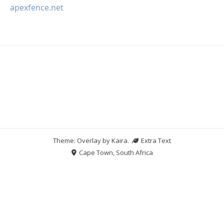
apexfence.net
Theme: Overlay by
Kaira
.
Extra Text
Cape Town, South Africa