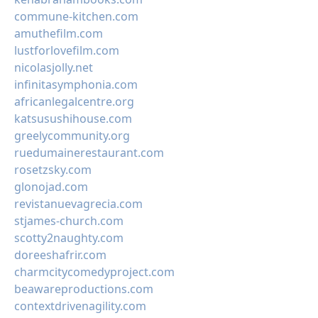
commune-kitchen.com
amuthefilm.com
lustforlovefilm.com
nicolasjolly.net
infinitasymphonia.com
africanlegalcentre.org
katsusushihouse.com
greelycommunity.org
ruedumainerestaurant.com
rosetzsky.com
glonojad.com
revistanuevagrecia.com
stjames-church.com
scotty2naughty.com
doreeshafrir.com
charmcitycomedyproject.com
beawareproductions.com
contextdrivenagility.com