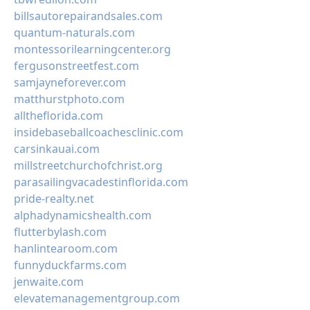
billsautorepairandsales.com
quantum-naturals.com
montessorilearningcenter.org
fergusonstreetfest.com
samjayneforever.com
matthurstphoto.com
alltheflorida.com
insidebaseballcoachesclinic.com
carsinkauai.com
millstreetchurchofchrist.org
parasailingvacadestinflorida.com
pride-realty.net
alphadynamicshealth.com
flutterbylash.com
hanlintearoom.com
funnyduckfarms.com
jenwaite.com
elevatemanagementgroup.com