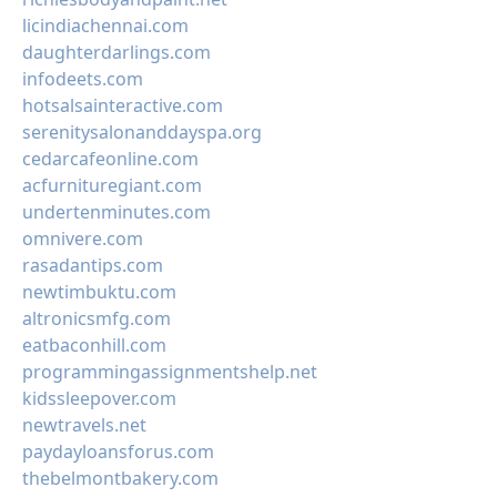
licindiachennai.com
daughterdarlings.com
infodeets.com
hotsalsainteractive.com
serenitysalonanddayspa.org
cedarcafeonline.com
acfurnituregiant.com
undertenminutes.com
omnivere.com
rasadantips.com
newtimbuktu.com
altronicsmfg.com
eatbaconhill.com
programmingassignmentshelp.net
kidssleepover.com
newtravels.net
paydayloansforus.com
thebelmontbakery.com