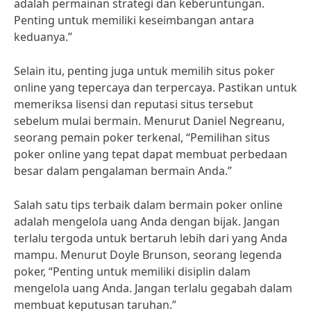
adalah permainan strategi dan keberuntungan.
Penting untuk memiliki keseimbangan antara
keduanya.”
Selain itu, penting juga untuk memilih situs poker
online yang tepercaya dan terpercaya. Pastikan untuk
memeriksa lisensi dan reputasi situs tersebut
sebelum mulai bermain. Menurut Daniel Negreanu,
seorang pemain poker terkenal, “Pemilihan situs
poker online yang tepat dapat membuat perbedaan
besar dalam pengalaman bermain Anda.”
Salah satu tips terbaik dalam bermain poker online
adalah mengelola uang Anda dengan bijak. Jangan
terlalu tergoda untuk bertaruh lebih dari yang Anda
mampu. Menurut Doyle Brunson, seorang legenda
poker, “Penting untuk memiliki disiplin dalam
mengelola uang Anda. Jangan terlalu gegabah dalam
membuat keputusan taruhan.”