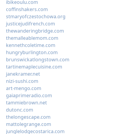
ibikeoulu.com
coffinshakers.com
stmaryofczestochowa.org
justicejudifrench.com
thewanderingbridge.com
themalleablemom.com
kennethcoletime.com
hungryburlington.com
brunswickatlongstown.com
tartinemaplecuisine.com
janekramer.net
nizi-sushi.com
art-mengo.com
gaiaprimeradio.com
tammiebrown.net
dutonc.com
thelongescape.com
mattolegrange.com
junglelodgecostarica.com