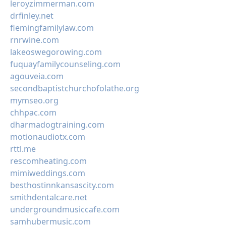
leroyzimmerman.com
drfinley.net
flemingfamilylaw.com
rnrwine.com
lakeoswegorowing.com
fuquayfamilycounseling.com
agouveia.com
secondbaptistchurchofolathe.org
mymseo.org
chhpac.com
dharmadogtraining.com
motionaudiotx.com
rttl.me
rescomheating.com
mimiweddings.com
besthostinnkansascity.com
smithdentalcare.net
undergroundmusiccafe.com
samhubermusic.com