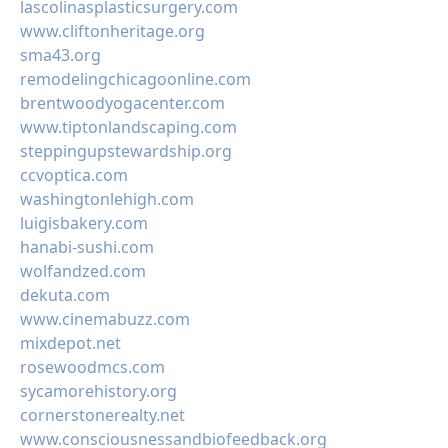
lascolinasplasticsurgery.com
www.cliftonheritage.org
sma43.org
remodelingchicagoonline.com
brentwoodyogacenter.com
www.tiptonlandscaping.com
steppingupstewardship.org
ccvoptica.com
washingtonlehigh.com
luigisbakery.com
hanabi-sushi.com
wolfandzed.com
dekuta.com
www.cinemabuzz.com
mixdepot.net
rosewoodmcs.com
sycamorehistory.org
cornerstonerealty.net
www.consciousnessandbiofeedback.org