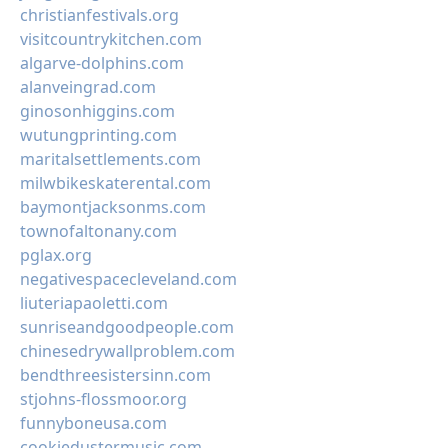
christianfestivals.org
visitcountrykitchen.com
algarve-dolphins.com
alanveingrad.com
ginosonhiggins.com
wutungprinting.com
maritalsettlements.com
milwbikeskaterental.com
baymontjacksonms.com
townofaltonany.com
pglax.org
negativespacecleveland.com
liuteriapaoletti.com
sunriseandgoodpeople.com
chinesedrywallproblem.com
bendthreesistersinn.com
stjohns-flossmoor.org
funnyboneusa.com
cookiedustermusic.com