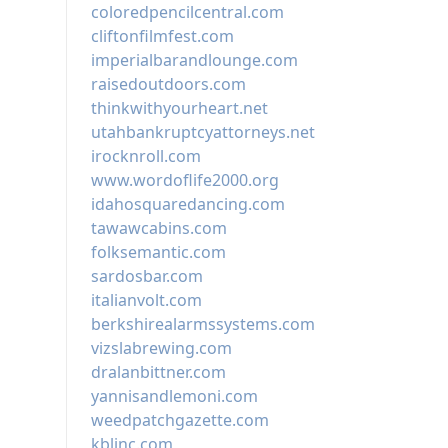
coloredpencilcentral.com
cliftonfilmfest.com
imperialbarandlounge.com
raisedoutdoors.com
thinkwithyourheart.net
utahbankruptcyattorneys.net
irocknroll.com
www.wordoflife2000.org
idahosquaredancing.com
tawawcabins.com
folksemantic.com
sardosbar.com
italianvolt.com
berkshirealarmssystems.com
vizslabrewing.com
dralanbittner.com
yannisandlemoni.com
weedpatchgazette.com
kblinc.com