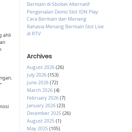
Bermain di Sbobet Alternatif
Pengenalan Demo Slot IDN Play:
Cara Bermain dan Menang
Rahasia Menang Bermain Slot Live
di RTV
 ahli
kan
n
Archives
August 2026
(26)
July 2026
(153)
ngan.
June 2026
(72)
”
March 2026
(4)
February 2026
(7)
January 2026
(23)
mosi
December 2025
(26)
August 2025
(1)
May 2025
(105)