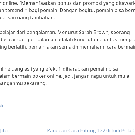
r online, “Memanfaatkan bonus dan promosi yang ditawar
an tersendiri bagi pemain. Dengan begitu, pemain bisa ber
luarkan uang tambahan.”
an belajar dari pengalaman. Menurut Sarah Brown, seorang
n belajar dari pengalaman adalah kunci utama untuk menjad
ring berlatih, pemain akan semakin memahami cara bermai
e uang asli yang efektif, diharapkan pemain bisa
m bermain poker online. Jadi, jangan ragu untuk mulai
enanganmu sekarang!
li
Jitu
Panduan Cara Hitung 1×2 di Judi Bola 