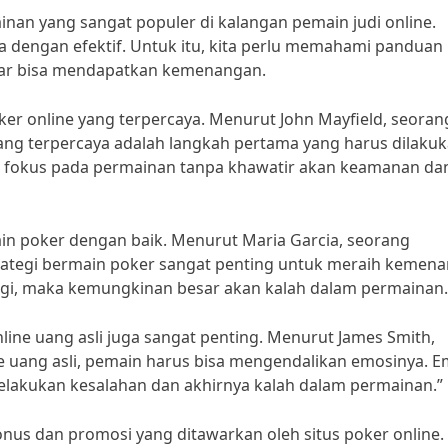
ainan yang sangat populer di kalangan pemain judi online.
dengan efektif. Untuk itu, kita perlu memahami panduan
agar bisa mendapatkan kemenangan.
er online yang terpercaya. Menurut John Mayfield, seorang
 yang terpercaya adalah langkah pertama yang harus dilaku
ih fokus pada permainan tanpa khawatir akan keamanan da
ain poker dengan baik. Menurut Maria Garcia, seorang
rategi bermain poker sangat penting untuk meraih kemena
egi, maka kemungkinan besar akan kalah dalam permainan.
nline uang asli juga sangat penting. Menurut James Smith,
ne uang asli, pemain harus bisa mengendalikan emosinya. E
elakukan kesalahan dan akhirnya kalah dalam permainan.”
onus dan promosi yang ditawarkan oleh situs poker online.