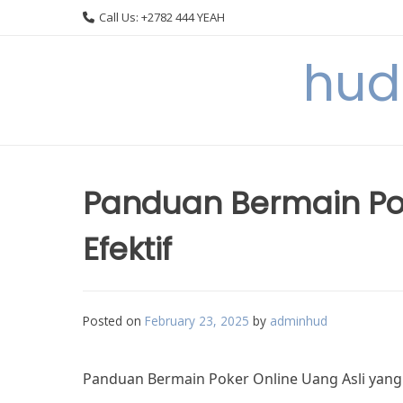
Skip
Call Us: +2782 444 YEAH
to
content
hud
Panduan Bermain Pok
Efektif
Posted on
February 23, 2025
by
adminhud
Panduan Bermain Poker Online Uang Asli yang 