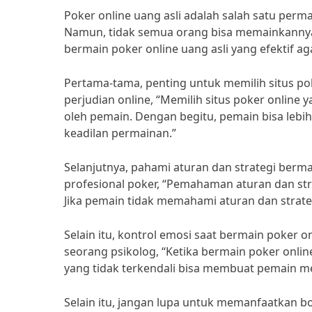
Poker online uang asli adalah salah satu perm
Namun, tidak semua orang bisa memainkannya 
bermain poker online uang asli yang efektif 
Pertama-tama, penting untuk memilih situs pok
perjudian online, “Memilih situs poker online
oleh pemain. Dengan begitu, pemain bisa leb
keadilan permainan.”
Selanjutnya, pahami aturan dan strategi berm
profesional poker, “Pemahaman aturan dan st
Jika pemain tidak memahami aturan dan strat
Selain itu, kontrol emosi saat bermain poker o
seorang psikolog, “Ketika bermain poker onli
yang tidak terkendali bisa membuat pemain m
Selain itu, jangan lupa untuk memanfaatkan b