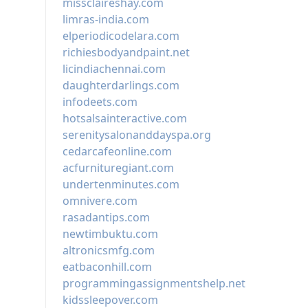
missclaireshay.com
limras-india.com
elperiodicodelara.com
richiesbodyandpaint.net
licindiachennai.com
daughterdarlings.com
infodeets.com
hotsalsainteractive.com
serenitysalonanddayspa.org
cedarcafeonline.com
acfurnituregiant.com
undertenminutes.com
omnivere.com
rasadantips.com
newtimbuktu.com
altronicsmfg.com
eatbaconhill.com
programmingassignmentshelp.net
kidssleepover.com