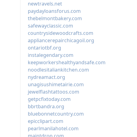
newtravels.net
paydayloansforus.com
thebelmontbakery.com
safewayclassic.com
countrysidewoodcrafts.com
appliancerepairchicagoil.org
ontariotbf.org
instalegendary.com
keepworkershealthyandsafe.com
noodlesitaliankitchen.com
nydreamact.org
unagisushimetairie.com
jewelflashtattoos.com
getpcfixtoday.com
bbrtbandra.org
bluebonnetcountry.com
epicclipart.com
pearlmanilahotel.com
maintdrop.com