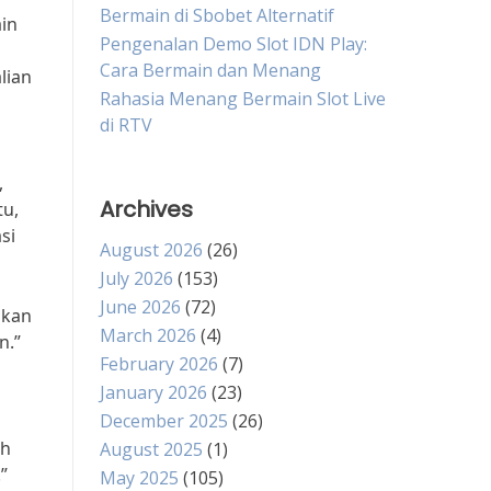
Bermain di Sbobet Alternatif
ain
Pengenalan Demo Slot IDN Play:
Cara Bermain dan Menang
lian
Rahasia Menang Bermain Slot Live
di RTV
,
Archives
tu,
si
August 2026
(26)
July 2026
(153)
June 2026
(72)
akan
March 2026
(4)
n.”
February 2026
(7)
January 2026
(23)
December 2025
(26)
eh
August 2025
(1)
”
May 2025
(105)