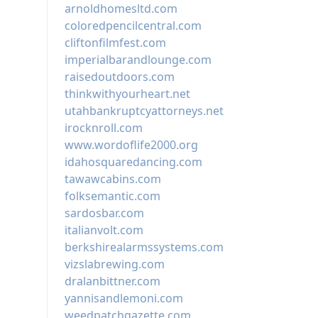
arnoldhomesltd.com
coloredpencilcentral.com
cliftonfilmfest.com
imperialbarandlounge.com
raisedoutdoors.com
thinkwithyourheart.net
utahbankruptcyattorneys.net
irocknroll.com
www.wordoflife2000.org
idahosquaredancing.com
tawawcabins.com
folksemantic.com
sardosbar.com
italianvolt.com
berkshirealarmssystems.com
vizslabrewing.com
dralanbittner.com
yannisandlemoni.com
weedpatchgazette.com