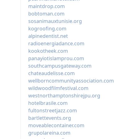
maintdrop.com
bobtoman.com
sosanimauxtunisie.org
kogroofing.com
alpinedentist.net
radioenergiadance.com
kookotheek.com
panayiotislamprou.com
southcampusgateway.com
chateaudelisse.com
wellborncommunityassociation.com
wildwoodfilmfestival.com
westnorthamptonshirejpu.org
hotelbrasile.com
fultonstreetjazz.com
bartlettevents.org
moveablecontainer.com
grupolareina.com