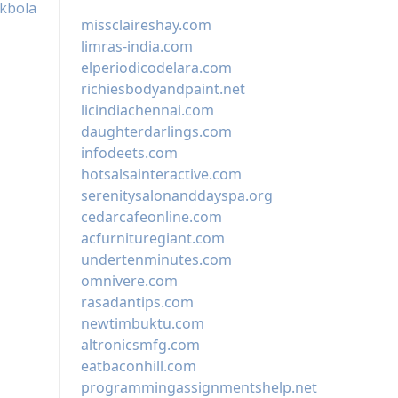
akbola
missclaireshay.com
limras-india.com
elperiodicodelara.com
richiesbodyandpaint.net
licindiachennai.com
daughterdarlings.com
infodeets.com
hotsalsainteractive.com
serenitysalonanddayspa.org
cedarcafeonline.com
acfurnituregiant.com
undertenminutes.com
omnivere.com
rasadantips.com
newtimbuktu.com
altronicsmfg.com
eatbaconhill.com
programmingassignmentshelp.net