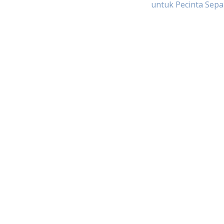
untuk Pecinta Sep