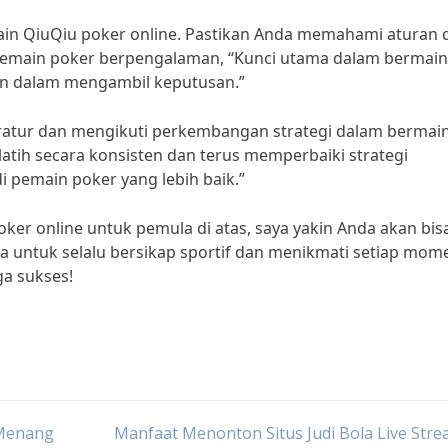
main QiuQiu poker online. Pastikan Anda memahami aturan 
 pemain poker berpengalaman, “Kunci utama dalam bermain
an dalam mengambil keputusan.”
 teratur dan mengikuti perkembangan strategi dalam bermai
latih secara konsisten dan terus memperbaiki strategi
pemain poker yang lebih baik.”
r online untuk pemula di atas, saya yakin Anda akan bis
a untuk selalu bersikap sportif dan menikmati setiap mom
a sukses!
 Menang
Manfaat Menonton Situs Judi Bola Live Str