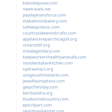
kidssleepover.com
newtravels.net
paydayloansforus.com
thebelmontbakery.com
safewayclassic.com
countrysidewoodcrafts.com
appliancerepairchicagoil.org
ontariotbf.org
instalegendary.com
keepworkershealthyandsafe.com
noodlesitaliankitchen.com
nydreamact.org
unagisushimetairie.com
jewelflashtattoos.com
getpcfixtoday.com
bbrtbandra.org
bluebonnetcountry.com
epicclipart.com
pearlmanilahotel.com