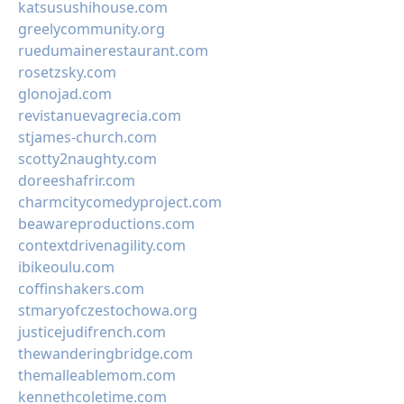
katsusushihouse.com
greelycommunity.org
ruedumainerestaurant.com
rosetzsky.com
glonojad.com
revistanuevagrecia.com
stjames-church.com
scotty2naughty.com
doreeshafrir.com
charmcitycomedyproject.com
beawareproductions.com
contextdrivenagility.com
ibikeoulu.com
coffinshakers.com
stmaryofczestochowa.org
justicejudifrench.com
thewanderingbridge.com
themalleablemom.com
kennethcoletime.com