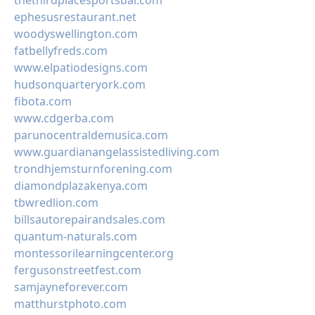
thethirdplacesportsbar.com
ephesusrestaurant.net
woodyswellington.com
fatbellyfreds.com
www.elpatiodesigns.com
hudsonquarteryork.com
fibota.com
www.cdgerba.com
parunocentraldemusica.com
www.guardianangelassistedliving.com
trondhjemsturnforening.com
diamondplazakenya.com
tbwredlion.com
billsautorepairandsales.com
quantum-naturals.com
montessorilearningcenter.org
fergusonstreetfest.com
samjayneforever.com
matthurstphoto.com