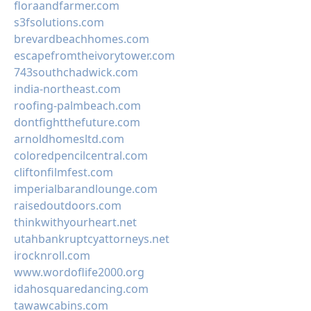
floraandfarmer.com
s3fsolutions.com
brevardbeachhomes.com
escapefromtheivorytower.com
743southchadwick.com
india-northeast.com
roofing-palmbeach.com
dontfightthefuture.com
arnoldhomesltd.com
coloredpencilcentral.com
cliftonfilmfest.com
imperialbarandlounge.com
raisedoutdoors.com
thinkwithyourheart.net
utahbankruptcyattorneys.net
irocknroll.com
www.wordoflife2000.org
idahosquaredancing.com
tawawcabins.com