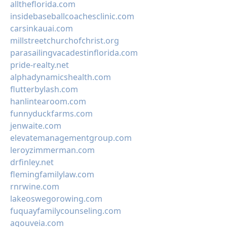
alltheflorida.com
insidebaseballcoachesclinic.com
carsinkauai.com
millstreetchurchofchrist.org
parasailingvacadestinflorida.com
pride-realty.net
alphadynamicshealth.com
flutterbylash.com
hanlintearoom.com
funnyduckfarms.com
jenwaite.com
elevatemanagementgroup.com
leroyzimmerman.com
drfinley.net
flemingfamilylaw.com
rnrwine.com
lakeoswegorowing.com
fuquayfamilycounseling.com
agouveia.com