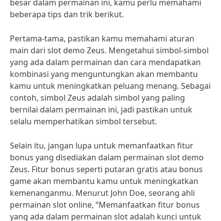
besar dalam permainan ini, kamu perlu memahami
beberapa tips dan trik berikut.
Pertama-tama, pastikan kamu memahami aturan
main dari slot demo Zeus. Mengetahui simbol-simbol
yang ada dalam permainan dan cara mendapatkan
kombinasi yang menguntungkan akan membantu
kamu untuk meningkatkan peluang menang. Sebagai
contoh, simbol Zeus adalah simbol yang paling
bernilai dalam permainan ini, jadi pastikan untuk
selalu memperhatikan simbol tersebut.
Selain itu, jangan lupa untuk memanfaatkan fitur
bonus yang disediakan dalam permainan slot demo
Zeus. Fitur bonus seperti putaran gratis atau bonus
game akan membantu kamu untuk meningkatkan
kemenanganmu. Menurut John Doe, seorang ahli
permainan slot online, “Memanfaatkan fitur bonus
yang ada dalam permainan slot adalah kunci untuk