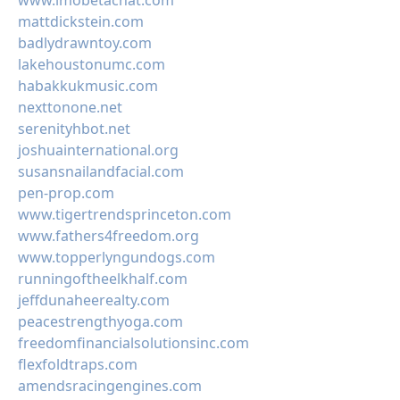
www.imobetachat.com
mattdickstein.com
badlydrawntoy.com
lakehoustonumc.com
habakkukmusic.com
nexttonone.net
serenityhbot.net
joshuainternational.org
susansnailandfacial.com
pen-prop.com
www.tigertrendsprinceton.com
www.fathers4freedom.org
www.topperlyngundogs.com
runningoftheelkhalf.com
jeffdunaheerealty.com
peacestrengthyoga.com
freedomfinancialsolutionsinc.com
flexfoldtraps.com
amendsracingengines.com