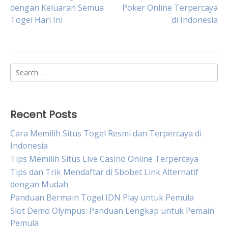
Post
dengan Keluaran Semua
Poker Online Terpercaya
Togel Hari Ini
di Indonesia
navigation
Search
for:
Recent Posts
Cara Memilih Situs Togel Resmi dan Terpercaya di
Indonesia
Tips Memilih Situs Live Casino Online Terpercaya
Tips dan Trik Mendaftar di Sbobet Link Alternatif
dengan Mudah
Panduan Bermain Togel IDN Play untuk Pemula
Slot Demo Olympus: Panduan Lengkap untuk Pemain
Pemula