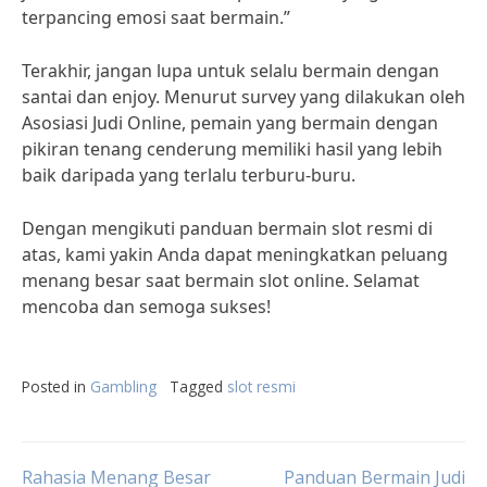
terpancing emosi saat bermain.”
Terakhir, jangan lupa untuk selalu bermain dengan
santai dan enjoy. Menurut survey yang dilakukan oleh
Asosiasi Judi Online, pemain yang bermain dengan
pikiran tenang cenderung memiliki hasil yang lebih
baik daripada yang terlalu terburu-buru.
Dengan mengikuti panduan bermain slot resmi di
atas, kami yakin Anda dapat meningkatkan peluang
menang besar saat bermain slot online. Selamat
mencoba dan semoga sukses!
Posted in
Gambling
Tagged
slot resmi
Rahasia Menang Besar
Panduan Bermain Judi