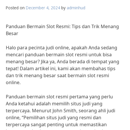
Posted on
December 4, 2024
by
adminhud
Panduan Bermain Slot Resmi: Tips dan Trik Menang
Besar
Halo para pecinta judi online, apakah Anda sedang
mencari panduan bermain slot resmi untuk bisa
menang besar? Jika ya, Anda berada di tempat yang
tepat! Dalam artikel ini, kami akan membahas tips
dan trik menang besar saat bermain slot resmi
online.
Panduan bermain slot resmi pertama yang perlu
Anda ketahui adalah memilih situs judi yang
terpercaya. Menurut John Smith, seorang ahli judi
online, “Pemilihan situs judi yang resmi dan
terpercaya sangat penting untuk memastikan