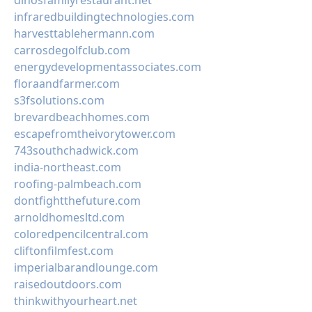
dinosfamilyrestaurant.net
infraredbuildingtechnologies.com
harvesttablehermann.com
carrosdegolfclub.com
energydevelopmentassociates.com
floraandfarmer.com
s3fsolutions.com
brevardbeachhomes.com
escapefromtheivorytower.com
743southchadwick.com
india-northeast.com
roofing-palmbeach.com
dontfightthefuture.com
arnoldhomesltd.com
coloredpencilcentral.com
cliftonfilmfest.com
imperialbarandlounge.com
raisedoutdoors.com
thinkwithyourheart.net