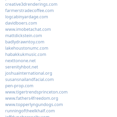
creative3drenderings.com
farmerstradecoffee.com
logcabinyardage.com
davidboers.com
www.imobetachat.com
mattdickstein.com
badlydrawntoy.com
lakehoustonumc.com
habakkukmusic.com
nexttonone.net
serenityhbot.net
joshuainternational.org
susansnailandfacial.com
pen-prop.com
www.tigertrendsprinceton.com
www.fathers4freedom.org
www.topperlyngundogs.com
runningoftheelkhalf.com