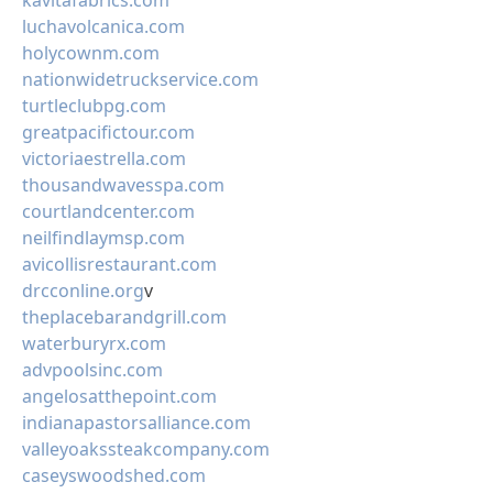
kavitafabrics.com
luchavolcanica.com
holycownm.com
nationwidetruckservice.com
turtleclubpg.com
greatpacifictour.com
victoriaestrella.com
thousandwavesspa.com
courtlandcenter.com
neilfindlaymsp.com
avicollisrestaurant.com
drcconline.org
v
theplacebarandgrill.com
waterburyrx.com
advpoolsinc.com
angelosatthepoint.com
indianapastorsalliance.com
valleyoakssteakcompany.com
caseyswoodshed.com