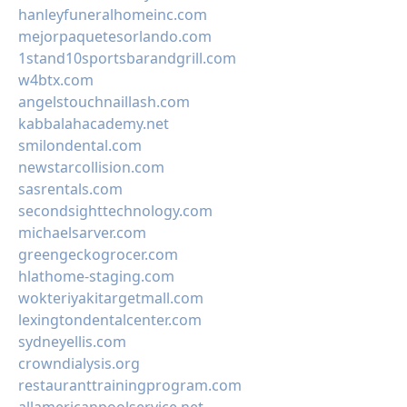
hanleyfuneralhomeinc.com
mejorpaquetesorlando.com
1stand10sportsbarandgrill.com
w4btx.com
angelstouchnaillash.com
kabbalahacademy.net
smilondental.com
newstarcollision.com
sasrentals.com
secondsighttechnology.com
michaelsarver.com
greengeckogrocer.com
hlathome-staging.com
wokteriyakitargetmall.com
lexingtondentalcenter.com
sydneyellis.com
crowndialysis.org
restauranttrainingprogram.com