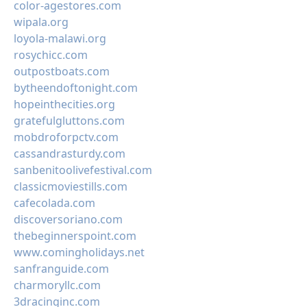
color-agestores.com
wipala.org
loyola-malawi.org
rosychicc.com
outpostboats.com
bytheendoftonight.com
hopeinthecities.org
gratefulgluttons.com
mobdroforpctv.com
cassandrasturdy.com
sanbenitoolivefestival.com
classicmoviestills.com
cafecolada.com
discoversoriano.com
thebeginnerspoint.com
www.comingholidays.net
sanfranguide.com
charmoryllc.com
3dracinginc.com