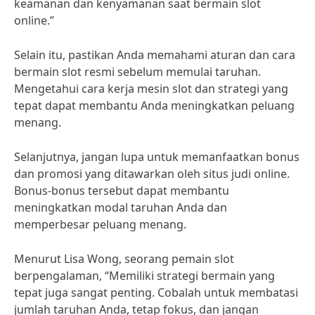
keamanan dan kenyamanan saat bermain slot
online.”
Selain itu, pastikan Anda memahami aturan dan cara
bermain slot resmi sebelum memulai taruhan.
Mengetahui cara kerja mesin slot dan strategi yang
tepat dapat membantu Anda meningkatkan peluang
menang.
Selanjutnya, jangan lupa untuk memanfaatkan bonus
dan promosi yang ditawarkan oleh situs judi online.
Bonus-bonus tersebut dapat membantu
meningkatkan modal taruhan Anda dan
memperbesar peluang menang.
Menurut Lisa Wong, seorang pemain slot
berpengalaman, “Memiliki strategi bermain yang
tepat juga sangat penting. Cobalah untuk membatasi
jumlah taruhan Anda, tetap fokus, dan jangan