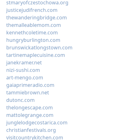
stmaryofczestochowa.org
justicejudifrench.com
thewanderingbridge.com
themalleablemom.com
kennethcoletime.com
hungryburlington.com
brunswickatlongstown.com
tartinemaplecuisine.com
janekramer.net
nizi-sushi.com
art-mengo.com
gaiaprimeradio.com
tammiebrown.net
dutonc.com
thelongescape.com
mattolegrange.com
junglelodgecostarica.com
christianfestivals.org
visitcountrykitchen.com