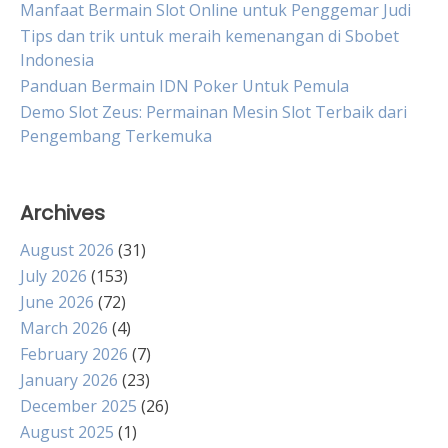
Manfaat Bermain Slot Online untuk Penggemar Judi
Tips dan trik untuk meraih kemenangan di Sbobet
Indonesia
Panduan Bermain IDN Poker Untuk Pemula
Demo Slot Zeus: Permainan Mesin Slot Terbaik dari
Pengembang Terkemuka
Archives
August 2026
(31)
July 2026
(153)
June 2026
(72)
March 2026
(4)
February 2026
(7)
January 2026
(23)
December 2025
(26)
August 2025
(1)