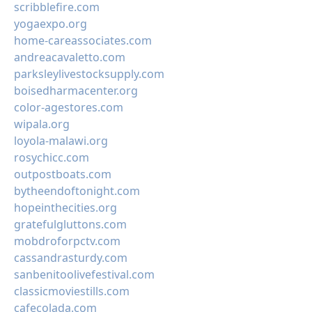
scribblefire.com
yogaexpo.org
home-careassociates.com
andreacavaletto.com
parksleylivestocksupply.com
boisedharmacenter.org
color-agestores.com
wipala.org
loyola-malawi.org
rosychicc.com
outpostboats.com
bytheendoftonight.com
hopeinthecities.org
gratefulgluttons.com
mobdroforpctv.com
cassandrasturdy.com
sanbenitoolivefestival.com
classicmoviestills.com
cafecolada.com