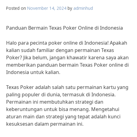
Posted on
November 14, 2024
by
adminhud
Panduan Bermain Texas Poker Online di Indonesia
Halo para pecinta poker online di Indonesia! Apakah
kalian sudah familiar dengan permainan Texas
Poker? Jika belum, jangan khawatir karena saya akan
memberikan panduan bermain Texas Poker online di
Indonesia untuk kalian.
Texas Poker adalah salah satu permainan kartu yang
paling populer di dunia, termasuk di Indonesia.
Permainan ini membutuhkan strategi dan
keberuntungan untuk bisa menang. Mengetahui
aturan main dan strategi yang tepat adalah kunci
kesuksesan dalam permainan ini.