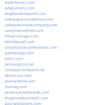
waterburyrx.com
advpoolsinc.com
angelosatthepoint.com
indianapastorsalliance.com
valleyoakssteakcompany.com
caseyswoodshed.com
fixhairchicago.com
denizliesnaf.com
constitutionconferences.com
patthecope.com
svitcs.com
seriouspizza.net
compassroseband.net
altumcore.com
animal-drive.com
tnamag.com
brooksshoesforkids.com
thayersselectmeats.com
aporiasolutions.com