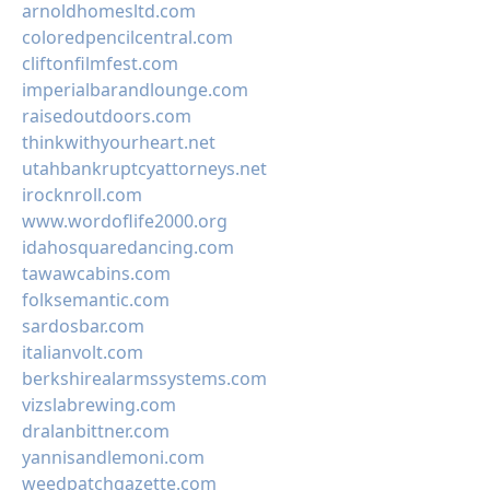
arnoldhomesltd.com
coloredpencilcentral.com
cliftonfilmfest.com
imperialbarandlounge.com
raisedoutdoors.com
thinkwithyourheart.net
utahbankruptcyattorneys.net
irocknroll.com
www.wordoflife2000.org
idahosquaredancing.com
tawawcabins.com
folksemantic.com
sardosbar.com
italianvolt.com
berkshirealarmssystems.com
vizslabrewing.com
dralanbittner.com
yannisandlemoni.com
weedpatchgazette.com