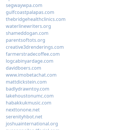
segwaywpa.com
gulfcoastpalapas.com
thebridgehealthclinics.com
waterlinewriters.org
shameddogan.com
parentsoftots.org
creative3drenderings.com
farmerstradecoffee.com
logcabinyardage.com
davidboers.com
www.imobetachat.com
mattdickstein.com
badlydrawntoy.com
lakehoustonumc.com
habakkukmusic.com
nexttonone.net
serenityhbot.net
joshuainternational.org