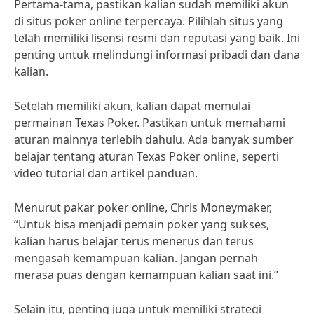
Pertama-tama, pastikan kalian sudah memiliki akun
di situs poker online terpercaya. Pilihlah situs yang
telah memiliki lisensi resmi dan reputasi yang baik. Ini
penting untuk melindungi informasi pribadi dan dana
kalian.
Setelah memiliki akun, kalian dapat memulai
permainan Texas Poker. Pastikan untuk memahami
aturan mainnya terlebih dahulu. Ada banyak sumber
belajar tentang aturan Texas Poker online, seperti
video tutorial dan artikel panduan.
Menurut pakar poker online, Chris Moneymaker,
“Untuk bisa menjadi pemain poker yang sukses,
kalian harus belajar terus menerus dan terus
mengasah kemampuan kalian. Jangan pernah
merasa puas dengan kemampuan kalian saat ini.”
Selain itu, penting juga untuk memiliki strategi