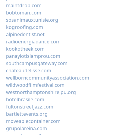
maintdrop.com
bobtoman.com
sosanimauxtunisie.org
kogroofing.com
alpinedentist.net
radioenergiadance.com
kookotheek.com
panayiotislamprou.com
southcampusgateway.com
chateaudelisse.com
wellborncommunityassociation.com
wildwoodfilmfestival.com
westnorthamptonshirejpu.org
hotelbrasile.com
fultonstreetjazz.com
bartlettevents.org
moveablecontainer.com
grupolareina.com