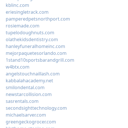
kblinc.com
eriesingletrack.com
pamperedpetsnorthport.com
rosiemade.com
tupelodoughnuts.com
olathekidsdentistry.com
hanleyfuneralhomeinc.com
mejorpaquetesorlando.com
1stand10sportsbarandgrill.com
w4btx.com
angelstouchnaillash.com
kabbalahacademy.net
smilondental.com
newstarcollision.com
sasrentals.com
secondsighttechnology.com
michaelsarver.com
greengeckogrocer.com