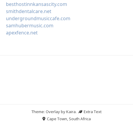
besthostinnkansascity.com
smithdentalcare.net
undergroundmusiccafe.com
samhubermusic.com
apexfence.net
Theme: Overlay by
Kaira
.
Extra Text
Cape Town, South Africa