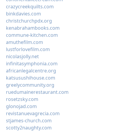
crazycreekquilts.com
binkdavies.com
christchurchpdx.org
kenabrahambooks.com
commune-kitchen.com
amuthefilm.com
lustforlovefilm.com
nicolasjolly.net
infinitasymphonia.com
africanlegalcentre.org
katsusushihouse.com
greelycommunity.org
ruedumainerestaurant.com
rosetzsky.com
glonojad.com
revistanuevagrecia.com
stjames-church.com
scotty2naughty.com