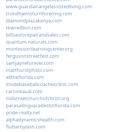
www.guardianangelassistedliving.com
trondhjemsturnforening.com
diamondplazakenya.com
tbwredlion.com
billsautorepairandsales.com
quantum-naturals.com
montessorilearningcenter.org
fergusonstreetfest.com
samjayneforever.com
matthurstphoto.com
alltheflorida.com
insidebaseballcoachesclinic.com
carsinkauai.com
millstreetchurchofchrist.org
parasailingvacadestinflorida.com
pride-realty.net
alphadynamicshealth.com
flutterbylash.com