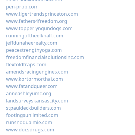
pen-prop.com
www.tigertrendsprinceton.com
www.fathers4freedom.org
www.topperlyngundogs.com
runningoftheelkhalf.com
jeffdunaheerealty.com
peacestrengthyoga.com
freedomfinancialsolutionsinc.com
flexfoldtraps.com
amendsracingengines.com
www.kortormorthai.com
www.fatandqueer.com
anneashleyumc.org
landsurveyskansascity.com
stpauldeckbuilders.com
footingsunlimited.com
runsnoqualmie.com
www.docsdrugs.com