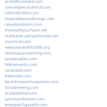
arnoldhomesltd.com
coloredpencilcentral.com
cliftonfilmfest.com
imperialbarandlounge.com
raisedoutdoors.com
thinkwithyourheart.net
utahbankruptcyattorneys.net
irocknroll.com
www.wordoflife2000.org
idahosquaredancing.com
tawawcabins.com
folksemantic.com
sardosbar.com
italianvolt.com
berkshirealarmssystems.com
vizslabrewing.com
dralanbittner.com
yannisandlemoni.com
weedpatchgazette.com