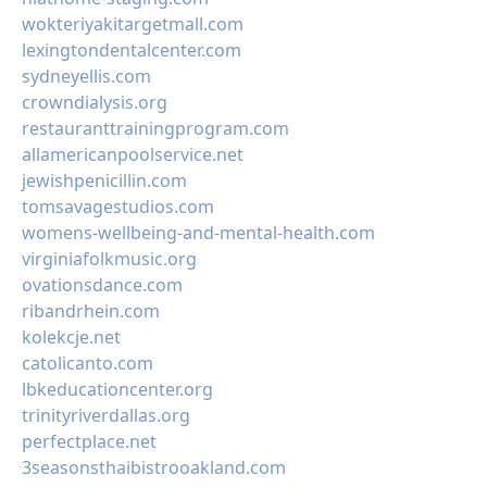
wokteriyakitargetmall.com
lexingtondentalcenter.com
sydneyellis.com
crowndialysis.org
restauranttrainingprogram.com
allamericanpoolservice.net
jewishpenicillin.com
tomsavagestudios.com
womens-wellbeing-and-mental-health.com
virginiafolkmusic.org
ovationsdance.com
ribandrhein.com
kolekcje.net
catolicanto.com
lbkeducationcenter.org
trinityriverdallas.org
perfectplace.net
3seasonsthaibistrooakland.com