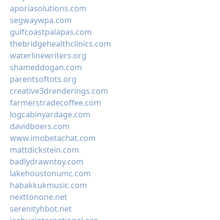
aporiasolutions.com
segwaywpa.com
gulfcoastpalapas.com
thebridgehealthclinics.com
waterlinewriters.org
shameddogan.com
parentsoftots.org
creative3drenderings.com
farmerstradecoffee.com
logcabinyardage.com
davidboers.com
www.imobetachat.com
mattdickstein.com
badlydrawntoy.com
lakehoustonumc.com
habakkukmusic.com
nexttonone.net
serenityhbot.net