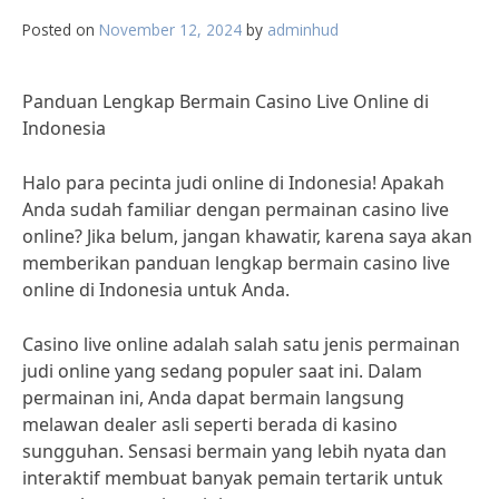
Posted on
November 12, 2024
by
adminhud
Panduan Lengkap Bermain Casino Live Online di
Indonesia
Halo para pecinta judi online di Indonesia! Apakah
Anda sudah familiar dengan permainan casino live
online? Jika belum, jangan khawatir, karena saya akan
memberikan panduan lengkap bermain casino live
online di Indonesia untuk Anda.
Casino live online adalah salah satu jenis permainan
judi online yang sedang populer saat ini. Dalam
permainan ini, Anda dapat bermain langsung
melawan dealer asli seperti berada di kasino
sungguhan. Sensasi bermain yang lebih nyata dan
interaktif membuat banyak pemain tertarik untuk