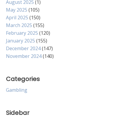
August 2025
(1)
May 2025
(105)
April 2025
(150)
March 2025
(155)
February 2025
(120)
January 2025
(155)
December 2024
(147)
November 2024
(140)
Categories
Gambling
Sidebar