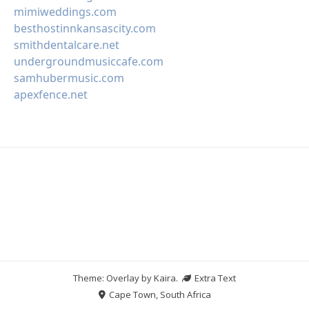
mimiweddings.com
besthostinnkansascity.com
smithdentalcare.net
undergroundmusiccafe.com
samhubermusic.com
apexfence.net
Theme: Overlay by
Kaira
.
Extra Text
Cape Town, South Africa