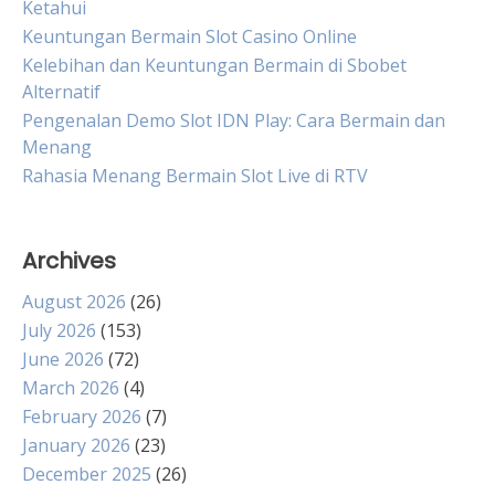
Ketahui
Keuntungan Bermain Slot Casino Online
Kelebihan dan Keuntungan Bermain di Sbobet
Alternatif
Pengenalan Demo Slot IDN Play: Cara Bermain dan
Menang
Rahasia Menang Bermain Slot Live di RTV
Archives
August 2026
(26)
July 2026
(153)
June 2026
(72)
March 2026
(4)
February 2026
(7)
January 2026
(23)
December 2025
(26)