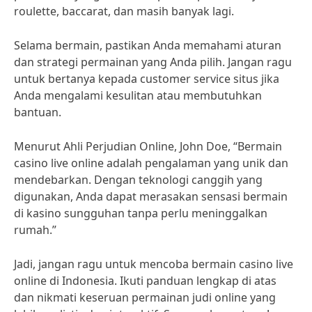
roulette, baccarat, dan masih banyak lagi.
Selama bermain, pastikan Anda memahami aturan
dan strategi permainan yang Anda pilih. Jangan ragu
untuk bertanya kepada customer service situs jika
Anda mengalami kesulitan atau membutuhkan
bantuan.
Menurut Ahli Perjudian Online, John Doe, “Bermain
casino live online adalah pengalaman yang unik dan
mendebarkan. Dengan teknologi canggih yang
digunakan, Anda dapat merasakan sensasi bermain
di kasino sungguhan tanpa perlu meninggalkan
rumah.”
Jadi, jangan ragu untuk mencoba bermain casino live
online di Indonesia. Ikuti panduan lengkap di atas
dan nikmati keseruan permainan judi online yang