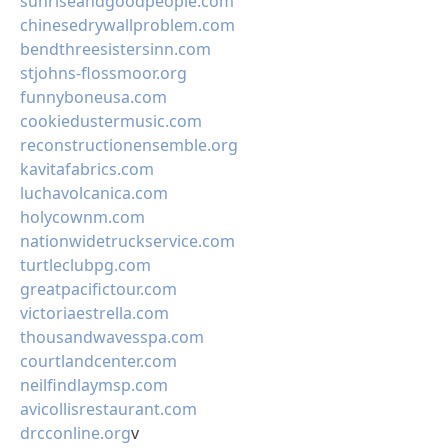
sunriseandgoodpeople.com
chinesedrywallproblem.com
bendthreesistersinn.com
stjohns-flossmoor.org
funnyboneusa.com
cookiedustermusic.com
reconstructionensemble.org
kavitafabrics.com
luchavolcanica.com
holycownm.com
nationwidetruckservice.com
turtleclubpg.com
greatpacifictour.com
victoriaestrella.com
thousandwavesspa.com
courtlandcenter.com
neilfindlaymsp.com
avicollisrestaurant.com
drcconline.org
v