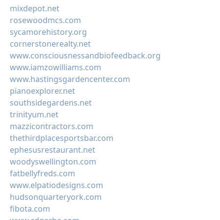
mixdepot.net
rosewoodmcs.com
sycamorehistory.org
cornerstonerealty.net
www.consciousnessandbiofeedback.org
www.iamzowilliams.com
www.hastingsgardencenter.com
pianoexplorer.net
southsidegardens.net
trinityum.net
mazzicontractors.com
thethirdplacesportsbar.com
ephesusrestaurant.net
woodyswellington.com
fatbellyfreds.com
www.elpatiodesigns.com
hudsonquarteryork.com
fibota.com