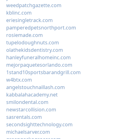
weedpatchgazette.com
kblinc.com
eriesingletrack.com
pamperedpetsnorthport.com
rosiemade.com
tupelodoughnuts.com
olathekidsdentistry.com
hanleyfuneralhomeinc.com
mejorpaquetesorlando.com
1stand10sportsbarandgrill.com
w4btx.com
angelstouchnaillash.com
kabbalahacademy.net
smilondental.com
newstarcollision.com
sasrentals.com
secondsighttechnology.com
michaelsarver.com