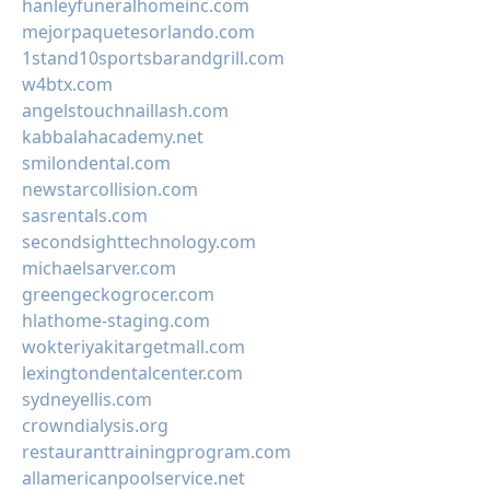
hanleyfuneralhomeinc.com
mejorpaquetesorlando.com
1stand10sportsbarandgrill.com
w4btx.com
angelstouchnaillash.com
kabbalahacademy.net
smilondental.com
newstarcollision.com
sasrentals.com
secondsighttechnology.com
michaelsarver.com
greengeckogrocer.com
hlathome-staging.com
wokteriyakitargetmall.com
lexingtondentalcenter.com
sydneyellis.com
crowndialysis.org
restauranttrainingprogram.com
allamericanpoolservice.net