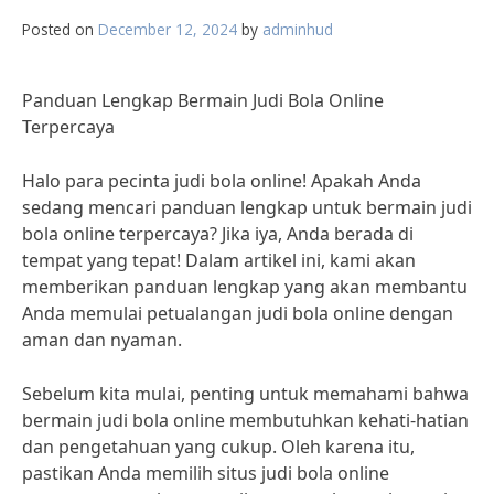
Posted on
December 12, 2024
by
adminhud
Panduan Lengkap Bermain Judi Bola Online
Terpercaya
Halo para pecinta judi bola online! Apakah Anda
sedang mencari panduan lengkap untuk bermain judi
bola online terpercaya? Jika iya, Anda berada di
tempat yang tepat! Dalam artikel ini, kami akan
memberikan panduan lengkap yang akan membantu
Anda memulai petualangan judi bola online dengan
aman dan nyaman.
Sebelum kita mulai, penting untuk memahami bahwa
bermain judi bola online membutuhkan kehati-hatian
dan pengetahuan yang cukup. Oleh karena itu,
pastikan Anda memilih situs judi bola online