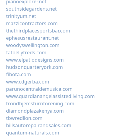
pianoexplorer.net
southsidegardens.net
trinityum.net
mazzicontractors.com
thethirdplacesportsbar.com
ephesusrestaurant.net
woodyswellington.com
fatbellyfreds.com
www.elpatiodesigns.com
hudsonquarteryork.com
fibota.com
www.cdgerba.com
parunocentraldemusica.com
www.guardianangelassistedliving.com
trondhjemsturnforening.com
diamondplazakenya.com
tbwredlion.com
billsautorepairandsales.com
quantum-naturals.com