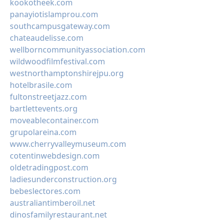
kookotheek.com
panayiotislamprou.com
southcampusgateway.com
chateaudelisse.com
wellborncommunityassociation.com
wildwoodfilmfestival.com
westnorthamptonshirejpu.org
hotelbrasile.com
fultonstreetjazz.com
bartlettevents.org
moveablecontainer.com
grupolareina.com
www.cherryvalleymuseum.com
cotentinwebdesign.com
oldetradingpost.com
ladiesunderconstruction.org
bebeslectores.com
australiantimberoil.net
dinosfamilyrestaurant.net