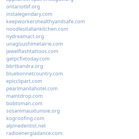
ontariotbf.org
instalegendary.com
keepworkershealthyandsafe.com
noodlesitaliankitchen.com
nydreamact.org
unagisushimetairie.com
jewelflashtattoos.com
getpcfixtoday.com
bbrtbandra.org
bluebonnetcountry.com
epicclipart.com
pearlmanilahotel.com
maintdrop.com
bobtoman.com
sosanimauxtunisie.org
kogroofing.com
alpinedentist.net
radioenergiadance.com