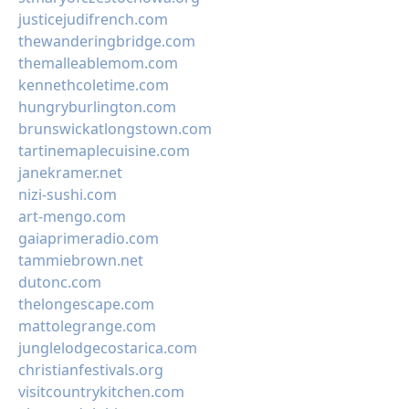
justicejudifrench.com
thewanderingbridge.com
themalleablemom.com
kennethcoletime.com
hungryburlington.com
brunswickatlongstown.com
tartinemaplecuisine.com
janekramer.net
nizi-sushi.com
art-mengo.com
gaiaprimeradio.com
tammiebrown.net
dutonc.com
thelongescape.com
mattolegrange.com
junglelodgecostarica.com
christianfestivals.org
visitcountrykitchen.com