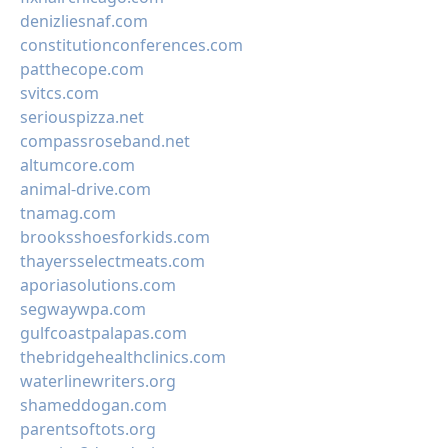
denizliesnaf.com
constitutionconferences.com
patthecope.com
svitcs.com
seriouspizza.net
compassroseband.net
altumcore.com
animal-drive.com
tnamag.com
brooksshoesforkids.com
thayersselectmeats.com
aporiasolutions.com
segwaywpa.com
gulfcoastpalapas.com
thebridgehealthclinics.com
waterlinewriters.org
shameddogan.com
parentsoftots.org