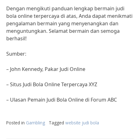
Dengan mengikuti panduan lengkap bermain judi
bola online terpercaya di atas, Anda dapat menikmati
pengalaman bermain yang menyenangkan dan
menguntungkan. Selamat bermain dan semoga
berhasil!
Sumber:
– John Kennedy, Pakar Judi Online
– Situs Judi Bola Online Terpercaya XYZ
– Ulasan Pemain Judi Bola Online di Forum ABC
Posted in
Gambling
Tagged
website judi bola