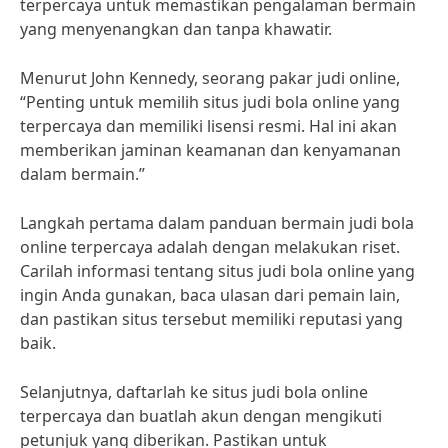
terpercaya untuk memastikan pengalaman bermain
yang menyenangkan dan tanpa khawatir.
Menurut John Kennedy, seorang pakar judi online,
“Penting untuk memilih situs judi bola online yang
terpercaya dan memiliki lisensi resmi. Hal ini akan
memberikan jaminan keamanan dan kenyamanan
dalam bermain.”
Langkah pertama dalam panduan bermain judi bola
online terpercaya adalah dengan melakukan riset.
Carilah informasi tentang situs judi bola online yang
ingin Anda gunakan, baca ulasan dari pemain lain,
dan pastikan situs tersebut memiliki reputasi yang
baik.
Selanjutnya, daftarlah ke situs judi bola online
terpercaya dan buatlah akun dengan mengikuti
petunjuk yang diberikan. Pastikan untuk