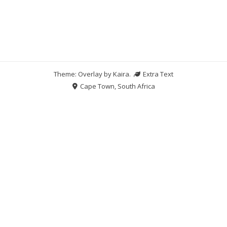
Theme: Overlay by
Kaira
.
Extra Text
Cape Town, South Africa