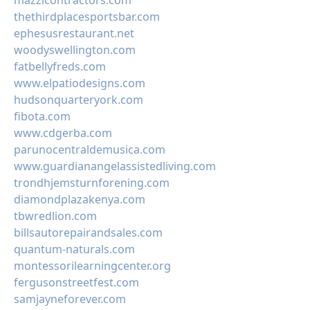
mazzicontractors.com
thethirdplacesportsbar.com
ephesusrestaurant.net
woodyswellington.com
fatbellyfreds.com
www.elpatiodesigns.com
hudsonquarteryork.com
fibota.com
www.cdgerba.com
parunocentraldemusica.com
www.guardianangelassistedliving.com
trondhjemsturnforening.com
diamondplazakenya.com
tbwredlion.com
billsautorepairandsales.com
quantum-naturals.com
montessorilearningcenter.org
fergusonstreetfest.com
samjayneforever.com