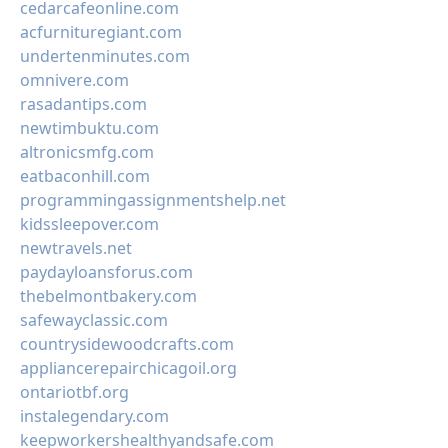
cedarcafeonline.com
acfurnituregiant.com
undertenminutes.com
omnivere.com
rasadantips.com
newtimbuktu.com
altronicsmfg.com
eatbaconhill.com
programmingassignmentshelp.net
kidssleepover.com
newtravels.net
paydayloansforus.com
thebelmontbakery.com
safewayclassic.com
countrysidewoodcrafts.com
appliancerepairchicagoil.org
ontariotbf.org
instalegendary.com
keepworkershealthyandsafe.com