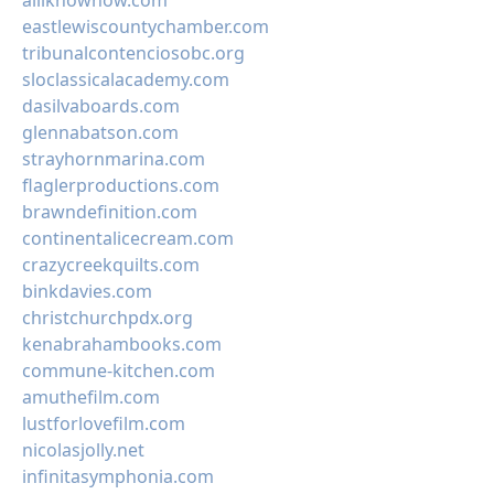
alliknownow.com
eastlewiscountychamber.com
tribunalcontenciosobc.org
sloclassicalacademy.com
dasilvaboards.com
glennabatson.com
strayhornmarina.com
flaglerproductions.com
brawndefinition.com
continentalicecream.com
crazycreekquilts.com
binkdavies.com
christchurchpdx.org
kenabrahambooks.com
commune-kitchen.com
amuthefilm.com
lustforlovefilm.com
nicolasjolly.net
infinitasymphonia.com