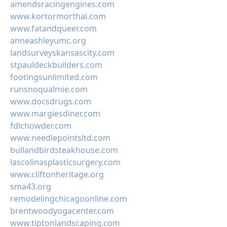
amendsracingengines.com
www.kortormorthai.com
www.fatandqueer.com
anneashleyumc.org
landsurveyskansascity.com
stpauldeckbuilders.com
footingsunlimited.com
runsnoqualmie.com
www.docsdrugs.com
www.margiesdiner.com
fdlchowder.com
www.needlepointsltd.com
bullandbirdsteakhouse.com
lascolinasplasticsurgery.com
www.cliftonheritage.org
sma43.org
remodelingchicagoonline.com
brentwoodyogacenter.com
www.tiptonlandscaping.com