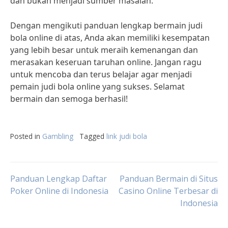
dan bukan menjadi sumber masalah.
Dengan mengikuti panduan lengkap bermain judi
bola online di atas, Anda akan memiliki kesempatan
yang lebih besar untuk meraih kemenangan dan
merasakan keseruan taruhan online. Jangan ragu
untuk mencoba dan terus belajar agar menjadi
pemain judi bola online yang sukses. Selamat
bermain dan semoga berhasil!
Posted in
Gambling
Tagged
link judi bola
Post
Panduan Lengkap Daftar
Panduan Bermain di Situs
Poker Online di Indonesia
Casino Online Terbesar di
Indonesia
navigation