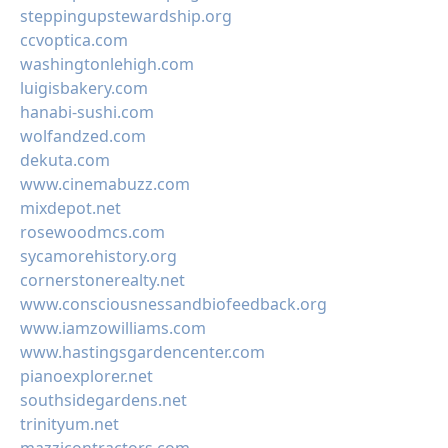
steppingupstewardship.org
ccvoptica.com
washingtonlehigh.com
luigisbakery.com
hanabi-sushi.com
wolfandzed.com
dekuta.com
www.cinemabuzz.com
mixdepot.net
rosewoodmcs.com
sycamorehistory.org
cornerstonerealty.net
www.consciousnessandbiofeedback.org
www.iamzowilliams.com
www.hastingsgardencenter.com
pianoexplorer.net
southsidegardens.net
trinityum.net