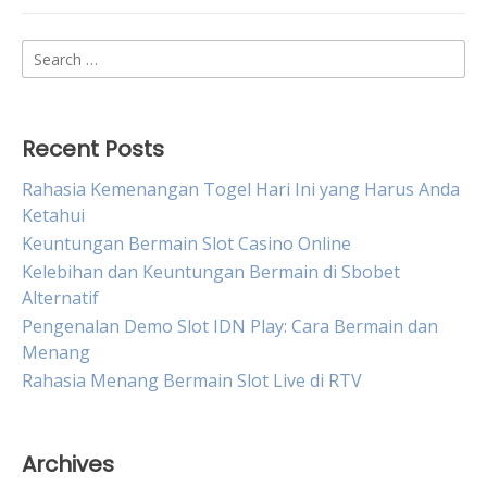
Search
for:
Recent Posts
Rahasia Kemenangan Togel Hari Ini yang Harus Anda
Ketahui
Keuntungan Bermain Slot Casino Online
Kelebihan dan Keuntungan Bermain di Sbobet
Alternatif
Pengenalan Demo Slot IDN Play: Cara Bermain dan
Menang
Rahasia Menang Bermain Slot Live di RTV
Archives