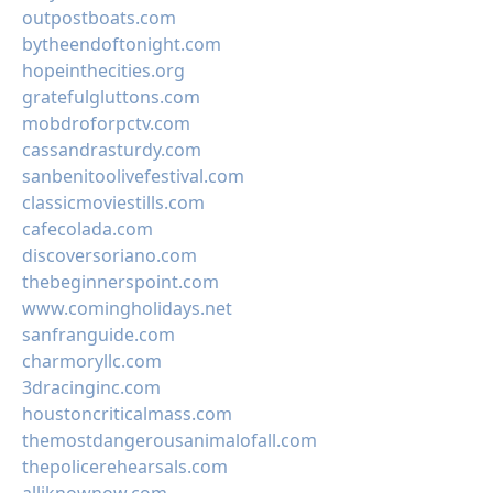
outpostboats.com
bytheendoftonight.com
hopeinthecities.org
gratefulgluttons.com
mobdroforpctv.com
cassandrasturdy.com
sanbenitoolivefestival.com
classicmoviestills.com
cafecolada.com
discoversoriano.com
thebeginnerspoint.com
www.comingholidays.net
sanfranguide.com
charmoryllc.com
3dracinginc.com
houstoncriticalmass.com
themostdangerousanimalofall.com
thepolicerehearsals.com