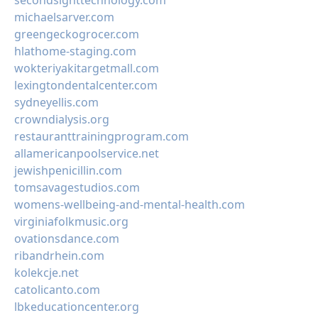
secondsighttechnology.com
michaelsarver.com
greengeckogrocer.com
hlathome-staging.com
wokteriyakitargetmall.com
lexingtondentalcenter.com
sydneyellis.com
crowndialysis.org
restauranttrainingprogram.com
allamericanpoolservice.net
jewishpenicillin.com
tomsavagestudios.com
womens-wellbeing-and-mental-health.com
virginiafolkmusic.org
ovationsdance.com
ribandrhein.com
kolekcje.net
catolicanto.com
lbkeducationcenter.org