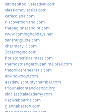
sanbenitoolivefestival.com
classicmoviestills.com
cafecolada.com
discoversoriano.com
thebeginnerspoint.com
www.comingholidays.net
sanfranguide.com
charmoryllc.com
3dracinginc.com
houstoncriticalmass.com
themostdangerousanimalofall.com
thepolicerehearsals.com
alliknownow.com
eastlewiscountychamber.com
tribunalcontenciosobc.org
sloclassicalacademy.com
dasilvaboards.com
glennabatson.com