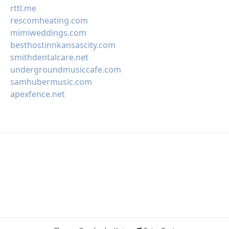
rttl.me
rescomheating.com
mimiweddings.com
besthostinnkansascity.com
smithdentalcare.net
undergroundmusiccafe.com
samhubermusic.com
apexfence.net