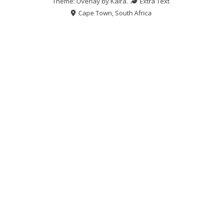
Theme: Overlay by
Kaira
.
Extra Text
Cape Town, South Africa