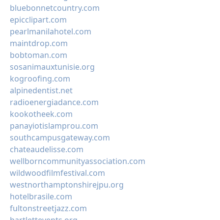
bluebonnetcountry.com
epicclipart.com
pearlmanilahotel.com
maintdrop.com
bobtoman.com
sosanimauxtunisie.org
kogroofing.com
alpinedentist.net
radioenergiadance.com
kookotheek.com
panayiotislamprou.com
southcampusgateway.com
chateaudelisse.com
wellborncommunityassociation.com
wildwoodfilmfestival.com
westnorthamptonshirejpu.org
hotelbrasile.com
fultonstreetjazz.com