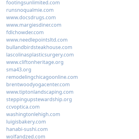
footingsunlimited.com
runsnoqualmie.com
www.docsdrugs.com
www.margiesdiner.com
fdlchowder.com
www.needlepointsltd.com
bullandbirdsteakhouse.com
lascolinasplasticsurgery.com
www.cliftonheritage.org
sma43.org
remodelingchicagoonline.com
brentwoodyogacenter.com
www.tiptonlandscaping.com
steppingupstewardship.org
ccvoptica.com
washingtonlehigh.com
luigisbakery.com
hanabi-sushi.com
wolfandzed.com