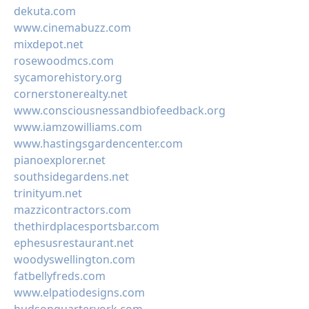
dekuta.com
www.cinemabuzz.com
mixdepot.net
rosewoodmcs.com
sycamorehistory.org
cornerstonerealty.net
www.consciousnessandbiofeedback.org
www.iamzowilliams.com
www.hastingsgardencenter.com
pianoexplorer.net
southsidegardens.net
trinityum.net
mazzicontractors.com
thethirdplacesportsbar.com
ephesusrestaurant.net
woodyswellington.com
fatbellyfreds.com
www.elpatiodesigns.com