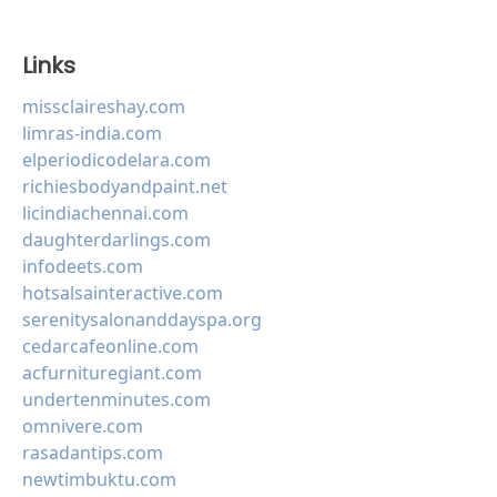
Links
missclaireshay.com
limras-india.com
elperiodicodelara.com
richiesbodyandpaint.net
licindiachennai.com
daughterdarlings.com
infodeets.com
hotsalsainteractive.com
serenitysalonanddayspa.org
cedarcafeonline.com
acfurnituregiant.com
undertenminutes.com
omnivere.com
rasadantips.com
newtimbuktu.com