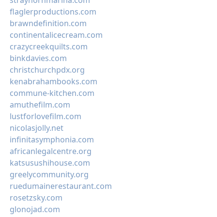
strayhornmarina.com
flaglerproductions.com
brawndefinition.com
continentalicecream.com
crazycreekquilts.com
binkdavies.com
christchurchpdx.org
kenabrahambooks.com
commune-kitchen.com
amuthefilm.com
lustforlovefilm.com
nicolasjolly.net
infinitasymphonia.com
africanlegalcentre.org
katsusushihouse.com
greelycommunity.org
ruedumainerestaurant.com
rosetzsky.com
glonojad.com