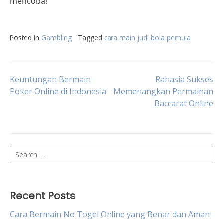
mencoba!
Posted in
Gambling
Tagged
cara main judi bola pemula
Post
Keuntungan Bermain
Rahasia Sukses
Poker Online di Indonesia
Memenangkan Permainan
Baccarat Online
navigation
Search
for:
Recent Posts
Cara Bermain No Togel Online yang Benar dan Aman