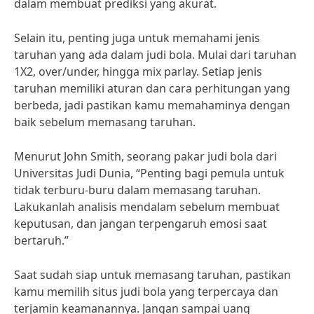
dalam membuat prediksi yang akurat.
Selain itu, penting juga untuk memahami jenis
taruhan yang ada dalam judi bola. Mulai dari taruhan
1X2, over/under, hingga mix parlay. Setiap jenis
taruhan memiliki aturan dan cara perhitungan yang
berbeda, jadi pastikan kamu memahaminya dengan
baik sebelum memasang taruhan.
Menurut John Smith, seorang pakar judi bola dari
Universitas Judi Dunia, “Penting bagi pemula untuk
tidak terburu-buru dalam memasang taruhan.
Lakukanlah analisis mendalam sebelum membuat
keputusan, dan jangan terpengaruh emosi saat
bertaruh.”
Saat sudah siap untuk memasang taruhan, pastikan
kamu memilih situs judi bola yang terpercaya dan
terjamin keamanannya. Jangan sampai uang