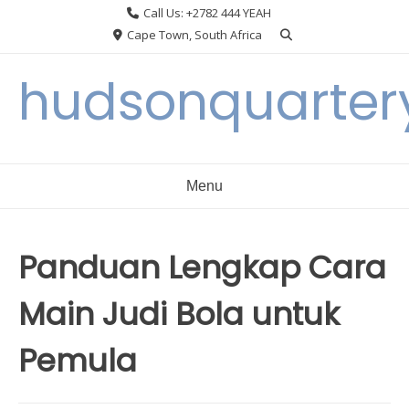
Skip
Call Us: +2782 444 YEAH
to
Cape Town, South Africa
content
hudsonquarter
Menu
Panduan Lengkap Cara
Main Judi Bola untuk
Pemula