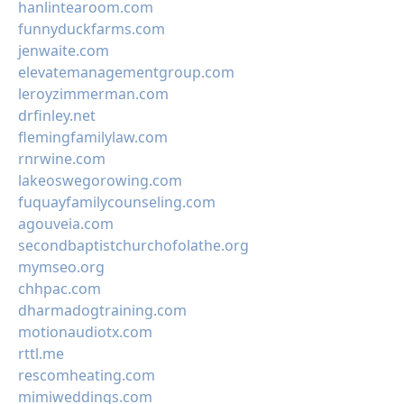
hanlintearoom.com
funnyduckfarms.com
jenwaite.com
elevatemanagementgroup.com
leroyzimmerman.com
drfinley.net
flemingfamilylaw.com
rnrwine.com
lakeoswegorowing.com
fuquayfamilycounseling.com
agouveia.com
secondbaptistchurchofolathe.org
mymseo.org
chhpac.com
dharmadogtraining.com
motionaudiotx.com
rttl.me
rescomheating.com
mimiweddings.com