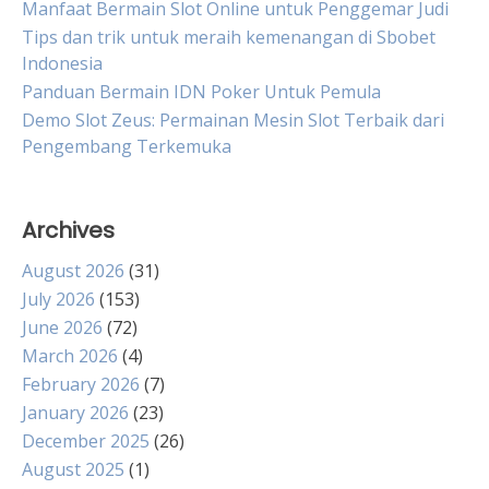
Manfaat Bermain Slot Online untuk Penggemar Judi
Tips dan trik untuk meraih kemenangan di Sbobet
Indonesia
Panduan Bermain IDN Poker Untuk Pemula
Demo Slot Zeus: Permainan Mesin Slot Terbaik dari
Pengembang Terkemuka
Archives
August 2026
(31)
July 2026
(153)
June 2026
(72)
March 2026
(4)
February 2026
(7)
January 2026
(23)
December 2025
(26)
August 2025
(1)