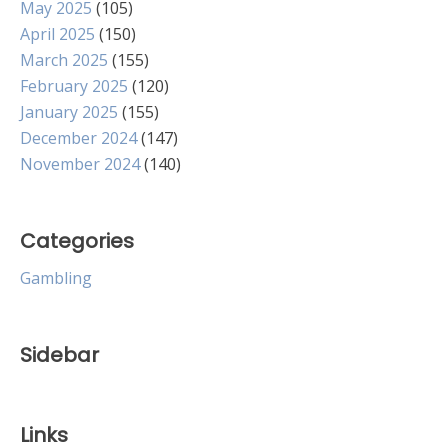
May 2025
(105)
April 2025
(150)
March 2025
(155)
February 2025
(120)
January 2025
(155)
December 2024
(147)
November 2024
(140)
Categories
Gambling
Sidebar
Links