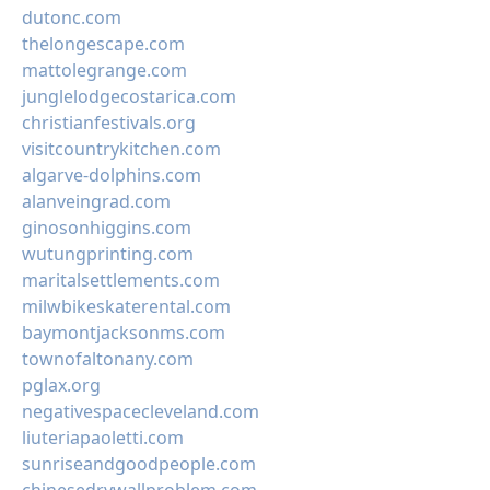
dutonc.com
thelongescape.com
mattolegrange.com
junglelodgecostarica.com
christianfestivals.org
visitcountrykitchen.com
algarve-dolphins.com
alanveingrad.com
ginosonhiggins.com
wutungprinting.com
maritalsettlements.com
milwbikeskaterental.com
baymontjacksonms.com
townofaltonany.com
pglax.org
negativespacecleveland.com
liuteriapaoletti.com
sunriseandgoodpeople.com