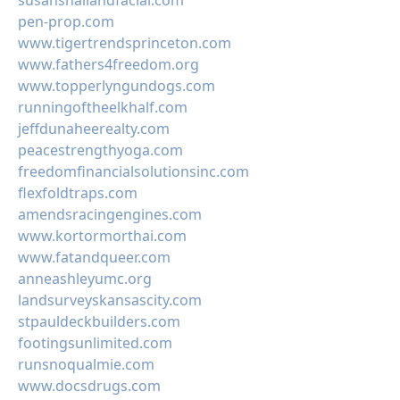
susansnailandfacial.com
pen-prop.com
www.tigertrendsprinceton.com
www.fathers4freedom.org
www.topperlyngundogs.com
runningoftheelkhalf.com
jeffdunaheerealty.com
peacestrengthyoga.com
freedomfinancialsolutionsinc.com
flexfoldtraps.com
amendsracingengines.com
www.kortormorthai.com
www.fatandqueer.com
anneashleyumc.org
landsurveyskansascity.com
stpauldeckbuilders.com
footingsunlimited.com
runsnoqualmie.com
www.docsdrugs.com