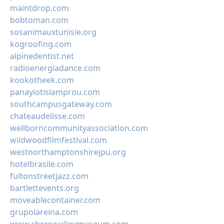
maintdrop.com
bobtoman.com
sosanimauxtunisie.org
kogroofing.com
alpinedentist.net
radioenergiadance.com
kookotheek.com
panayiotislamprou.com
southcampusgateway.com
chateaudelisse.com
wellborncommunityassociation.com
wildwoodfilmfestival.com
westnorthamptonshirejpu.org
hotelbrasile.com
fultonstreetjazz.com
bartlettevents.org
moveablecontainer.com
grupolareina.com