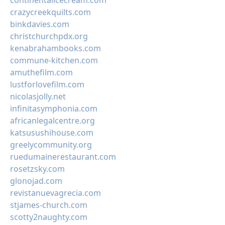
continentalicecream.com
crazycreekquilts.com
binkdavies.com
christchurchpdx.org
kenabrahambooks.com
commune-kitchen.com
amuthefilm.com
lustforlovefilm.com
nicolasjolly.net
infinitasymphonia.com
africanlegalcentre.org
katsusushihouse.com
greelycommunity.org
ruedumainerestaurant.com
rosetzsky.com
glonojad.com
revistanuevagrecia.com
stjames-church.com
scotty2naughty.com