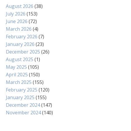
August 2026
(38)
July 2026
(153)
June 2026
(72)
March 2026
(4)
February 2026
(7)
January 2026
(23)
December 2025
(26)
August 2025
(1)
May 2025
(105)
April 2025
(150)
March 2025
(155)
February 2025
(120)
January 2025
(155)
December 2024
(147)
November 2024
(140)