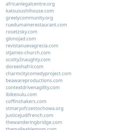
africanlegalcentre.org
katsusushihouse.com
greelycommunity.org
ruedumainerestaurant.com
rosetzsky.com
glonojad.com
revistanuevagrecia.com
stjames-church.com
scotty2naughty.com
doreeshafrir.com
charmcitycomedyproject.com
beawareproductions.com
contextdrivenagility.com
ibikeoulu.com
coffinshakers.com
stmaryofczestochowa.org
justicejudifrench.com
thewanderingbridge.com
themalleablemom.com