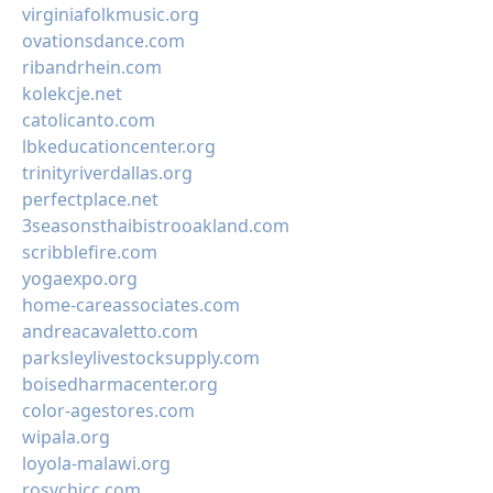
virginiafolkmusic.org
ovationsdance.com
ribandrhein.com
kolekcje.net
catolicanto.com
lbkeducationcenter.org
trinityriverdallas.org
perfectplace.net
3seasonsthaibistrooakland.com
scribblefire.com
yogaexpo.org
home-careassociates.com
andreacavaletto.com
parksleylivestocksupply.com
boisedharmacenter.org
color-agestores.com
wipala.org
loyola-malawi.org
rosychicc.com