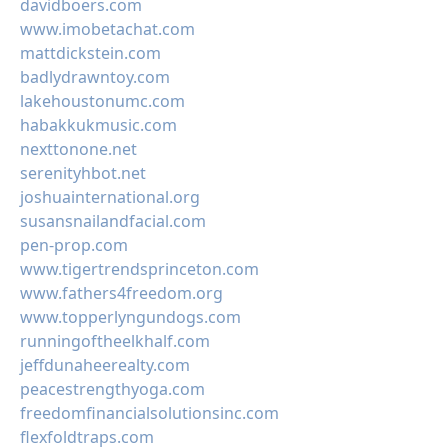
davidboers.com
www.imobetachat.com
mattdickstein.com
badlydrawntoy.com
lakehoustonumc.com
habakkukmusic.com
nexttonone.net
serenityhbot.net
joshuainternational.org
susansnailandfacial.com
pen-prop.com
www.tigertrendsprinceton.com
www.fathers4freedom.org
www.topperlyngundogs.com
runningoftheelkhalf.com
jeffdunaheerealty.com
peacestrengthyoga.com
freedomfinancialsolutionsinc.com
flexfoldtraps.com