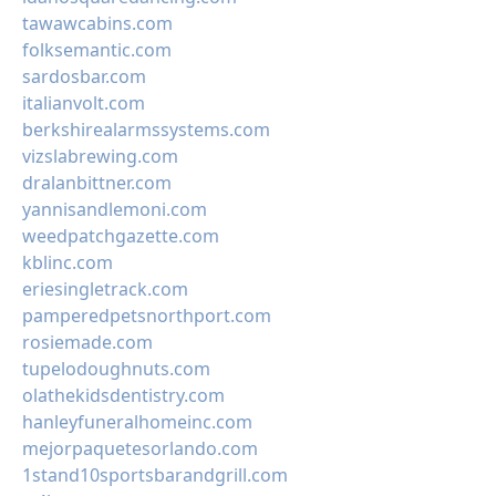
tawawcabins.com
folksemantic.com
sardosbar.com
italianvolt.com
berkshirealarmssystems.com
vizslabrewing.com
dralanbittner.com
yannisandlemoni.com
weedpatchgazette.com
kblinc.com
eriesingletrack.com
pamperedpetsnorthport.com
rosiemade.com
tupelodoughnuts.com
olathekidsdentistry.com
hanleyfuneralhomeinc.com
mejorpaquetesorlando.com
1stand10sportsbarandgrill.com