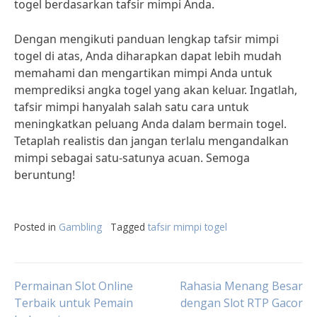
togel berdasarkan tafsir mimpi Anda.
Dengan mengikuti panduan lengkap tafsir mimpi
togel di atas, Anda diharapkan dapat lebih mudah
memahami dan mengartikan mimpi Anda untuk
memprediksi angka togel yang akan keluar. Ingatlah,
tafsir mimpi hanyalah salah satu cara untuk
meningkatkan peluang Anda dalam bermain togel.
Tetaplah realistis dan jangan terlalu mengandalkan
mimpi sebagai satu-satunya acuan. Semoga
beruntung!
Posted in
Gambling
Tagged
tafsir mimpi togel
Post
Permainan Slot Online
Rahasia Menang Besar
Terbaik untuk Pemain
dengan Slot RTP Gacor