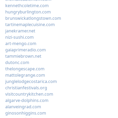
kennethcoletime.com
hungryburlington.com
brunswickatlongstown.com
tartinemaplecuisine.com
janekramer.net
nizi-sushi.com
art-mengo.com
gaiaprimeradio.com
tammiebrown.net
dutonc.com
thelongescape.com
mattolegrange.com
junglelodgecostarica.com
christianfestivals.org
visitcountrykitchen.com
algarve-dolphins.com
alanveingrad.com
ginosonhiggins.com