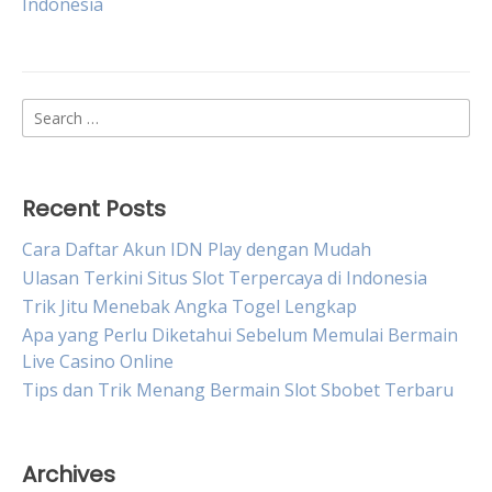
Indonesia
navigation
Search
for:
Recent Posts
Cara Daftar Akun IDN Play dengan Mudah
Ulasan Terkini Situs Slot Terpercaya di Indonesia
Trik Jitu Menebak Angka Togel Lengkap
Apa yang Perlu Diketahui Sebelum Memulai Bermain
Live Casino Online
Tips dan Trik Menang Bermain Slot Sbobet Terbaru
Archives