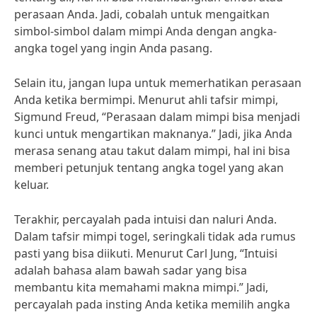
perasaan Anda. Jadi, cobalah untuk mengaitkan
simbol-simbol dalam mimpi Anda dengan angka-
angka togel yang ingin Anda pasang.
Selain itu, jangan lupa untuk memerhatikan perasaan
Anda ketika bermimpi. Menurut ahli tafsir mimpi,
Sigmund Freud, “Perasaan dalam mimpi bisa menjadi
kunci untuk mengartikan maknanya.” Jadi, jika Anda
merasa senang atau takut dalam mimpi, hal ini bisa
memberi petunjuk tentang angka togel yang akan
keluar.
Terakhir, percayalah pada intuisi dan naluri Anda.
Dalam tafsir mimpi togel, seringkali tidak ada rumus
pasti yang bisa diikuti. Menurut Carl Jung, “Intuisi
adalah bahasa alam bawah sadar yang bisa
membantu kita memahami makna mimpi.” Jadi,
percayalah pada insting Anda ketika memilih angka